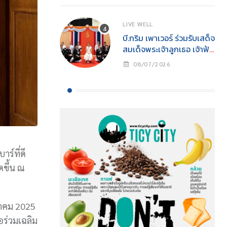
LIVE WELL
บี.กริม เพาเวอร์ ร่วมรับเสด็จ
สมเด็จพระเจ้าลูกเธอ เจ้าฟ้า
สิริวัณณวรี นารีรัตนราช
08/07/2026
กัญญาในงาน “YOUNG
รักษ์ทะเล SEA THE
CHANGE” นิทรรศการ
อนุรักษ์ทะเลแห่งปีเพื่อการ
อนุรักษ์ทรัพยากรทางทะเล
อย่างยั่งยืน
ร์ที่ดี
ดขึ้น ณ
ุลาคม 2025
อร่วมเฉลิม