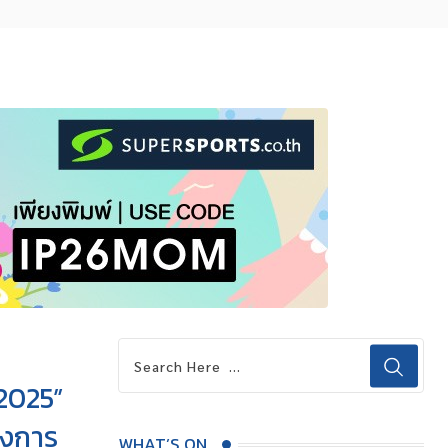
 2025”
วงการ
WHAT’S ON