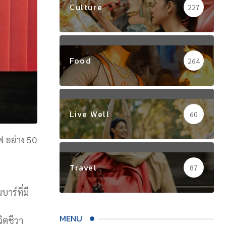
Culture
227
Food
264
Live Well
60
ฟ อย่าง 50
Travel
87
าร์ที่มี
MENU
วิตชีวา