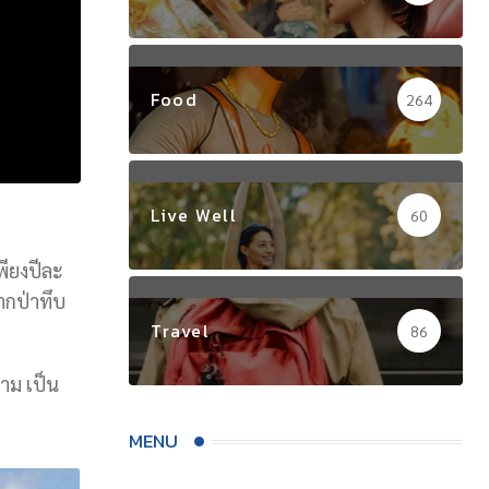
Food
264
Live Well
60
เพียงปีละ
กป่าทึบ
Travel
86
งาม เป็น
MENU