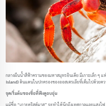
กลางผืนน้ำสีฟ้าครามของมหาสมุทรอินเดีย มีเกาะเล็ก ๆ แห่ง
Island)
ดินแดนในปกครองของออสเตรเลียที่เต็มไปด้วยคว
จุดเริ่มต้นของชื่อที่ฟังดูอบอุ่น
แม้ชื่อ “เกาะคริสต์มาส” จะทำให้นึกถึงเทศกาลและแสงไ