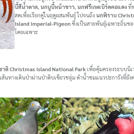
บี้สีน้ำตาล
,
นกบูบี้หน้าขาว
,
นกฟรีเกตเบิร์ดคอแดง
ที่
สดเพื่อเรียกคู่ในฤดูผสมพันธุ์ ไปจนถึง
นกพิราบ Chris
Island Imperial-Pigeon
ซึ่งเป็นสายพันธุ์เฉพาะถิ่นขอ
โดยเฉพาะ
าติ Christmas Island National Park
เพื่อคุ้มครองระบบนิเ
้นทางเดินป่าผ่านป่าดิบเขียวชอุ่ม ดำน้ำชมแนวปะการังที่ยังคง