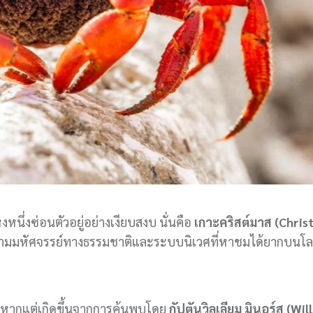
หนึ่งซ่อนตัวอยู่อย่างเงียบสงบ นั่นคือ
เกาะคริสต์มาส (Chri
ามมหัศจรรย์ทางธรรมชาติและระบบนิเวศที่หาชมได้ยากบนโลก
ฟ หากแต่เกิดขึ้นจากการค้นพบโดย
กัปตันวิลเลียม มินอร์ส (Wil