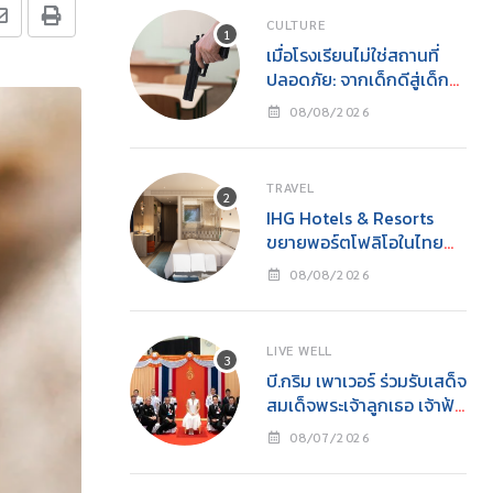
CULTURE
เมื่อโรงเรียนไม่ใช่สถานที่
ปลอดภัย: จากเด็กดีสู่เด็ก
เลว และโศกนาฏกรรมกราด
08/08/2026
ยิงโดยเยาวชน
TRAVEL
IHG Hotels & Resorts
ขยายพอร์ตโฟลิโอในไทย
เปิดตัว Holiday Inn
08/08/2026
Express Krabi Ao Nang
LIVE WELL
บี.กริม เพาเวอร์ ร่วมรับเสด็จ
สมเด็จพระเจ้าลูกเธอ เจ้าฟ้า
สิริวัณณวรี นารีรัตนราช
08/07/2026
กัญญาในงาน “YOUNG
รักษ์ทะเล SEA THE