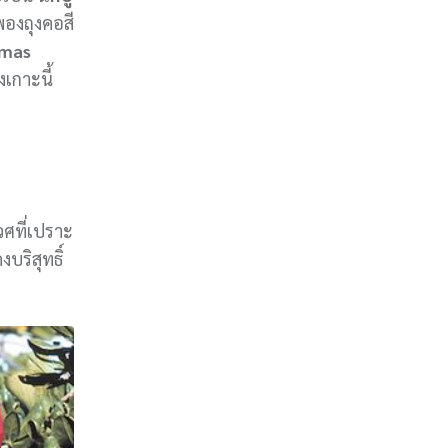
พองถุงคอสี
tmas
งเกาะนี้
วศที่เปราะ
บริสุทธิ์