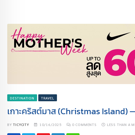
DESTINATION
TRAVEL
เกาะคริสต์มาส (Christmas Island)
BY
TICYCITY
10/16/2025
0
COMMENTS
LESS THAN A M