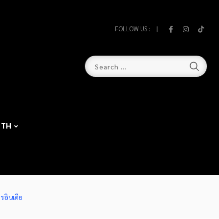
FOLLOW US :
TH
รอินเดีย