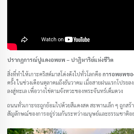
ปรากฏการณ์ปูแดงอพยพ – ปาฏิหาริย์แห่งชีวิต
สิ่งที่ทำให้เกาะคริสต์มาสโด่งดังไปทั่วโลกคือ
การอพยพของป
ครั้ง ในช่วงเดือนตุลาคมถึงธันวาคม เมื่อสายฝนแรกโปรยล
ลงสู่ทะเล เพื่อวางไข่ตามจังหวะของพระจันทร์เต็มดวง
ถนนทั่วเกาะจะถูกย้อมไปด้วยสีแดงสด สะพานเล็ก ๆ ถูกสร้างข
สัญลักษณ์ของการอยู่ร่วมกันระหว่างมนุษย์และธรรมชาติอย