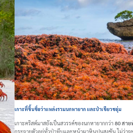
เกาะที่ขึ้นชื่อว่าแหล่งรวมนกหายาก และป่าเขียวชอุ่ม
เกาะคริสต์มาสยังเป็นสวรรค์ของนกหายากกว่า
80 สายพั
กระจายตัวอยู่ทั่วป่าทึบและหน้าผาหินปูนสูงชัน ไม่ว่าจ