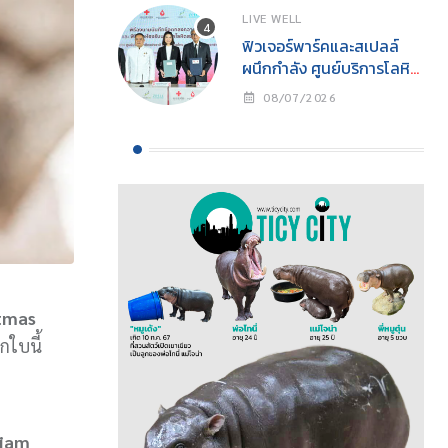
CHANGE” นิทรรศการ
LIVE WELL
อนุรักษ์ทะเลแห่งปีเพื่อการ
ฟิวเจอร์พาร์คและสเปลล์
อนุรักษ์ทรัพยากรทางทะเล
ผนึกกำลัง ศูนย์บริการโลหิต
อย่างยั่งยืน
แห่งชาติ สภากาชาดไทย
08/07/2026
เปิด “ห้องรับบริจาคโลหิต
ประจำที่ (Fixed Station)”
แห่งแรกในศูนย์การค้า
จังหวัดปทุมธานี ภายใต้
โครงการ “ฟิวเจอร์ให้ใจ”
เดินหน้าสร้างสังคมแห่งการ
ให้
stmas
ใบนี้
liam