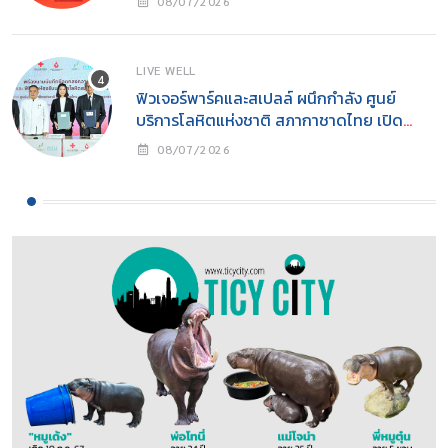
08/07/2026
CHANGE” นิทรรศการอนุรักษ์ทะเลแห่งปีเพื่อ
การอนุรักษ์ทรัพยากรทางทะเลอย่างยั่งยืน
LIVE WELL
ฟิวเจอร์พาร์คและสเปลล์ ผนึกกำลัง ศูนย์
บริการโลหิตแห่งชาติ สภากาชาดไทย เปิด
“ห้องรับบริจาคโลหิตประจำที่ (Fixed Station)”
08/07/2026
แห่งแรกในศูนย์การค้า จังหวัดปทุมธานี ภายใต้
โครงการ “ฟิวเจอร์ให้ใจ” เดินหน้าสร้างสังคม
แห่งการให้