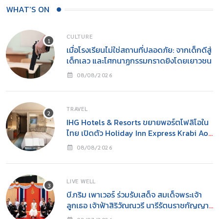
WHAT’S ON
CULTURE
เมื่อโรงเรียนไม่ใช่สถานที่ปลอดภัย: จากเด็กดีสู่
เด็กเลว และโศกนาฏกรรมกราดยิงโดยเยาวชน
08/08/2026
TRAVEL
IHG Hotels & Resorts ขยายพอร์ตโฟลิโอใน
ไทย เปิดตัว Holiday Inn Express Krabi Ao
Nang
08/08/2026
LIVE WELL
บี.กริม เพาเวอร์ ร่วมรับเสด็จ สมเด็จพระเจ้า
ลูกเธอ เจ้าฟ้าสิริวัณณวรี นารีรัตนราชกัญญา
ในงาน “YOUNG รักษ์ทะเล SEA THE