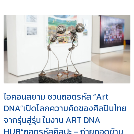
ไอคอนสยาม ชวนถอดรหัส “Art
DNA”เปิดโลกความคิดของศิลปินไทย
จากรุ่นสู่รุ่น ในงาน ART DNA
HUB“ถอดรหัสศิลปะ – ถ่ายทอดข้าม