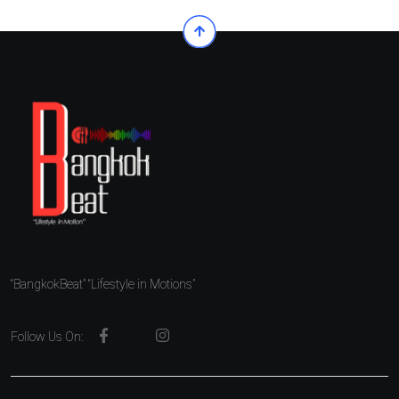
“BangkokBeat” “Lifestyle in Motions”
Follow Us On: