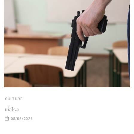
CULTURE
เมื่อโรงเ
08/08/2026