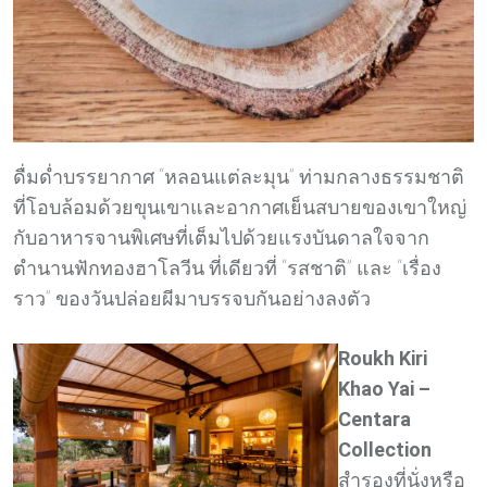
ดื่มด่ำบรรยากาศ “หลอนแต่ละมุน” ท่ามกลางธรรมชาติ
ที่โอบล้อมด้วยขุนเขาและอากาศเย็นสบายของเขาใหญ่
กับอาหารจานพิเศษที่เต็มไปด้วยแรงบันดาลใจจาก
ตำนานฟักทองฮาโลวีน ที่เดียวที่ “รสชาติ” และ “เรื่อง
ราว” ของวันปล่อยผีมาบรรจบกันอย่างลงตัว
Roukh Kiri
Khao Yai –
Centara
Collection
สำรองที่นั่งหรือ