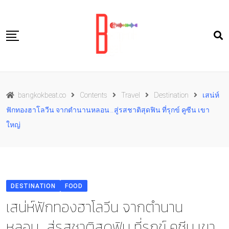
Skip
to
content
Travel
bangkokbeat.co
Contents
Travel
Destination
เสน่ห์
Food
ฟักทองฮาโลวีน จากตำนานหลอน…สู่รสชาติสุดฟิน ที่รุกข์ คูซีน เขา
Culture
ใหญ่
Live well
Contact Us
TH
DESTINATION
FOOD
เสน่ห์ฟักทองฮาโลวีน จากตำนาน
หลอน…สู่รสชาติสุดฟิน ที่รุกข์ คูซีน เขา