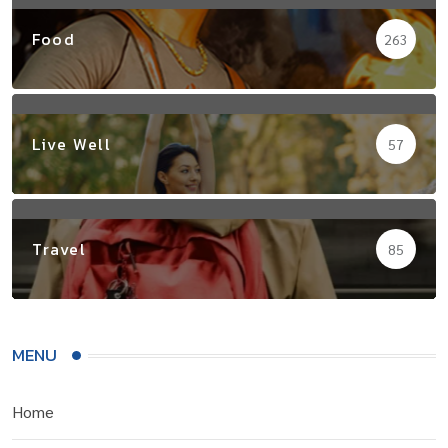
Food
263
Live Well
57
Travel
85
MENU
Home