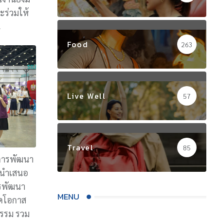
ร่วมให้
น
Food
263
Live Well
57
Travel
85
่อการพัฒนา
ทีนำเสนอ
ารพัฒนา
MENU
ิดโอกาส
กรรม รวม