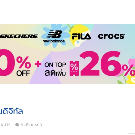
ิจิทัล
INUTE
5 เดือน AGO