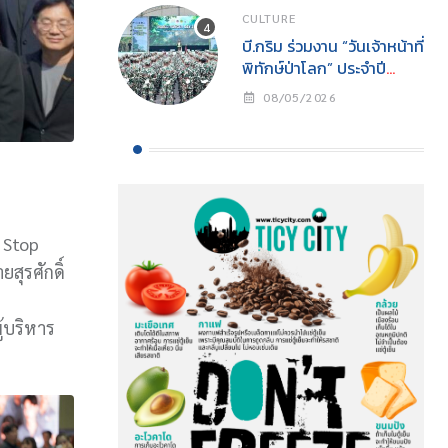
CULTURE
บี.กริม ร่วมงาน “วันเจ้าหน้าที่
พิทักษ์ป่าโลก” ประจำปี
2569สนับสนุนการปฏิบัติ
08/05/2026
งานเจ้าหน้าที่พิทักษ์ป่าพร้อม
ส่งเสริมการอนุรักษ์
ธรรมชาติสู่ความยั่งยืน
 Stop
สุรศักดิ์
้บริหาร