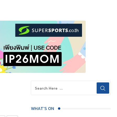
WHAT’S ON