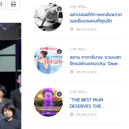
LIVE WELL
อย่าปล่อยให้การหกล้มพราก
รอยยิ้มของคนที่คุณรัก
08/06/2026
LIVE WELL
สยาม ทาคาชิมายะ ชวนบอก
รักแม่ผ่านแคมเปญ “Dear
All Moms”ช็อปคุ้ม รับของ
08/05/2026
ขวัญ พร้อมกิจกรรมสุด
อบอุ่นวันแม่
LIVE WELL
“THE BEST MUM
DESERVES THE
BEST”ไอคอนสยามชวนลูก
08/05/2026
เปลี่ยนจาก ‘ผู้รับ’ เป็น ‘ผู้ให้’
ในวันแม่