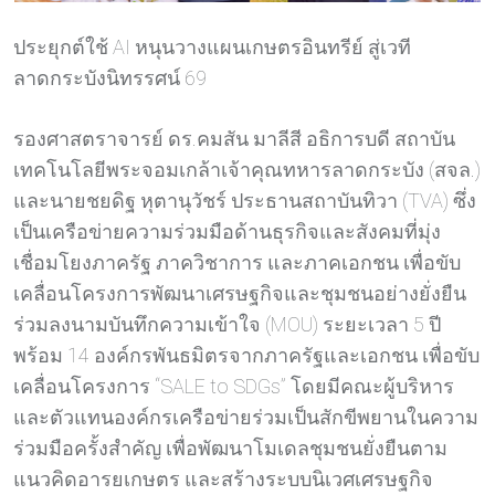
ประยุกต์ใช้ AI หนุนวางแผนเกษตรอินทรีย์ สู่เวที
ลาดกระบังนิทรรศน์ 69
รองศาสตราจารย์ ดร.คมสัน มาลีสี อธิการบดี สถาบัน
เทคโนโลยีพระจอมเกล้าเจ้าคุณทหารลาดกระบัง (สจล.)
และนายชยดิฐ หุตานุวัชร์ ประธานสถาบันทิวา (TVA) ซึ่ง
เป็นเครือข่ายความร่วมมือด้านธุรกิจและสังคมที่มุ่ง
เชื่อมโยงภาครัฐ ภาควิชาการ และภาคเอกชน เพื่อขับ
เคลื่อนโครงการพัฒนาเศรษฐกิจและชุมชนอย่างยั่งยืน
ร่วมลงนามบันทึกความเข้าใจ (MOU) ระยะเวลา 5 ปี
พร้อม 14 องค์กรพันธมิตรจากภาครัฐและเอกชน เพื่อขับ
เคลื่อนโครงการ “SALE to SDGs” โดยมีคณะผู้บริหาร
และตัวแทนองค์กรเครือข่ายร่วมเป็นสักขีพยานในความ
ร่วมมือครั้งสำคัญ เพื่อพัฒนาโมเดลชุมชนยั่งยืนตาม
แนวคิดอารยเกษตร และสร้างระบบนิเวศเศรษฐกิจ