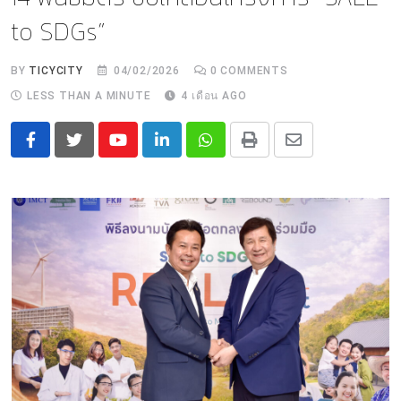
to SDGs”
BY
TICYCITY
04/02/2026
0
COMMENTS
LESS THAN A MINUTE
4 เดือน AGO
Youtube
LinkedIn
Whatsapp
Print
Share
via
Email