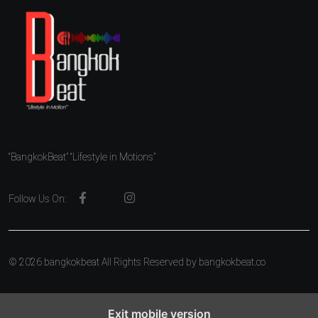
“BangkokBeat” “Lifestyle in Motions”
Follow Us On:
© 2026 bangkokbeat All Rights Reserved by
bangkokbeat.co
Exit mobile version