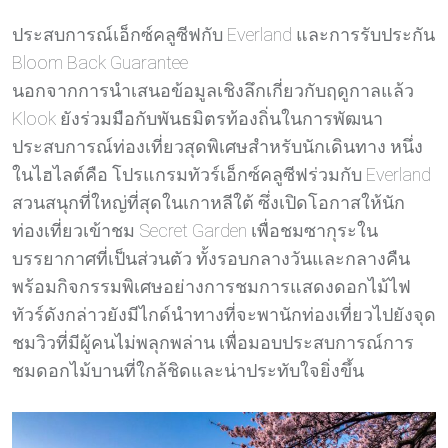
ประสบการณ์เอ็กซ์คลูซีฟกับ Everland และการรับประกัน
Bloom Back Guarantee
นอกจากการนำเสนอข้อมูลเชิงลึกเกี่ยวกับฤดูกาลแล้ว
Klook ยังร่วมมือกับพันธมิตรท้องถิ่นในการพัฒนา
ประสบการณ์ท่องเที่ยวสุดพิเศษสำหรับนักเดินทาง หนึ่ง
ในไฮไลต์คือ โปรแกรมทัวร์เอ็กซ์คลูซีฟร่วมกับ Everland
สวนสนุกที่ใหญ่ที่สุดในเกาหลีใต้ ซึ่งเปิดโอกาสให้นัก
ท่องเที่ยวเข้าชม Secret Garden เพื่อชมซากุระใน
บรรยากาศที่เป็นส่วนตัว ทั้งรอบกลางวันและกลางคืน
พร้อมกิจกรรมพิเศษอย่างการชมการแสดงดอกไม้ไฟ
ทัวร์ดังกล่าวยังมีไกด์นำทางที่จะพานักท่องเที่ยวไปยังจุด
ชมวิวที่มีผู้คนไม่พลุกพล่าน เพื่อมอบประสบการณ์การ
ชมดอกไม้บานที่ใกล้ชิดและน่าประทับใจยิ่งขึ้น