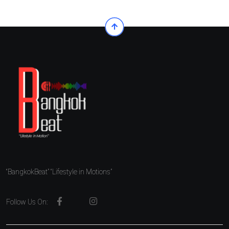
“BangkokBeat” “Lifestyle in Motions”
Follow Us On: