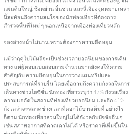
โรชิม่า, เกาหลีใต้: คยองกีโด คังวอนโด และคยองจู, จีน
แผ่นดินใหญ่: ชิงหย่วน อิ๋นชวน และลี่เจียงจุดหมายเหล่า
นี้สะท้อนถึงความสนใจของนักท่องเที่ยวที่ต้องการ
สำรวจพื้นที่ใหม่ ๆ นอกเหนือจากเมืองท่องเที่ยวหลัก
จองล่วงหน้าไม่นานเพราะต้องการความยืดหยุ่น
แม้ว่าฤดูใบไม้ผลิจะเป็นช่วงเวลายอดนิยมของการเดิน
ทาง แต่ผู้ตอบแบบสอบถามจำนวนมากยังคงให้ความ
สำคัญกับ ความยืดหยุ่นในการวางแผนทริปและ
ประสบการณ์ที่ราบรื่น โดยเมื่อถามถึงความกังวลในการ
เดินทางช่วงไฮซีซั่น นักท่องเที่ยวระบุว่า 47% กังวลเรื่อง
ความแออัดในสถานที่ท่องเที่ยวยอดนิยม และอีก 41%
กังวลว่าจะพลาดช่วงเวลาที่ดอกไม้บานเต็มที่ อย่างไร
ก็ตาม นักท่องเที่ยวส่วนใหญ่ไม่ได้กังวลกับปัจจัยอื่น ๆ
เช่น สภาพอากาศที่คาดเดาไม่ได้ หรือราคาที่เพิ่มขึ้นใน
ช่วงพีคซีซั่นมากนัก