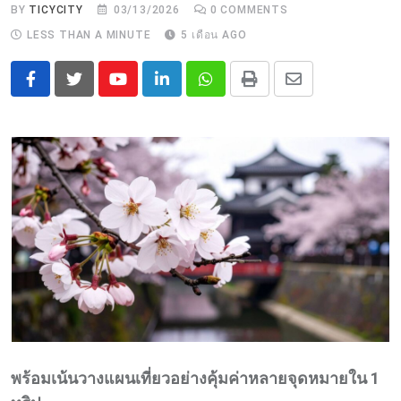
BY
TICYCITY
03/13/2026
0
COMMENTS
LESS THAN A MINUTE
5 เดือน AGO
Youtube
LinkedIn
Whatsapp
Print
Share
via
Email
พร้อมเน้นวางแผนเที่ยวอย่างคุ้มค่าหลายจุดหมายใน 1