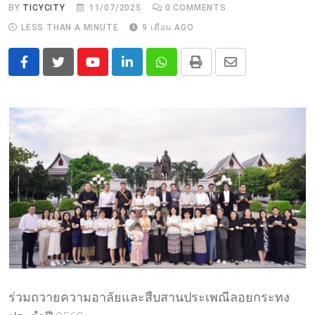
BY
TICYCITY
11/07/2025
0
COMMENTS
LESS THAN A MINUTE
9 เดือน AGO
Youtube
LinkedIn
Whatsapp
Print
Share
via
Email
ร่วมถวายความอาลัยและสืบสานประเพณีลอยกระทง