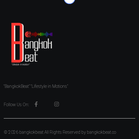
“BangkokBeat” “Lifestyle in Motions”
Follow Us On:
© 2026 bangkokbeat All Rights Reserved by
bangkokbeat.co