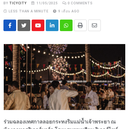
BY
TICYCITY
11/05/2025
0
COMMENTS
LESS THAN A MINUTE
9 เดือน AGO
Youtube
LinkedIn
Whatsapp
Print
Share
via
Email
ร่วมฉลองเทศกาลลอยกระทงริมแม่น้ำเจ้าพระยา ณ