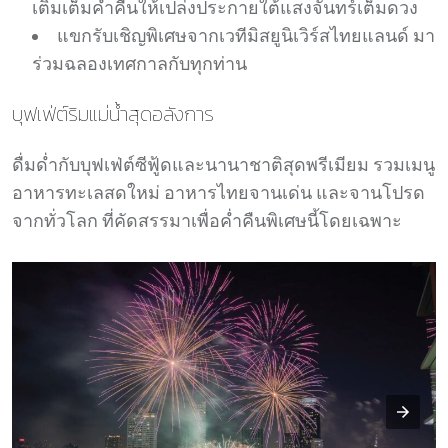
เติมเต็มค่ำคืนให้เปล่งประกายใต้แสงจันทร์เต็มดวง
แขกรับเชิญพิเศษจากเวทีมิสยูนิเวิร์สไทยแลนด์ มา
ร่วมฉลองเทศกาลกับทุกท่าน
บุฟเฟ่ต์ริมแม่น้ำสุดอลังการ
ดื่มด่ำกับบุฟเฟ่ต์ซีฟู้ดและนานาชาติสุดพรีเมียม รวมเมนู
อาหารทะเลสดใหม่ อาหารไทยจานเด่น และจานโปรด
จากทั่วโลก ที่คัดสรรมาเพื่อค่ำคืนพิเศษนี้โดยเฉพาะ