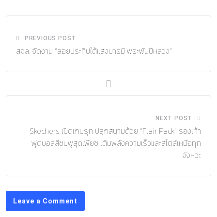
Email
PREVIOUS POST
สจล. จัดงาน “ลอยประทีปใต้แสงบารมี พระพันปีหลวง”
NEXT POST
Skechers เปิดเกมรุก ปลุกสนามด้วย “Flair Pack” รองเท้า
ฟุตบอลสีชมพูสุดเฟียซ เติมพลังความเร็วและสไตล์เหนือทุก
จังหวะ
Leave a Comment