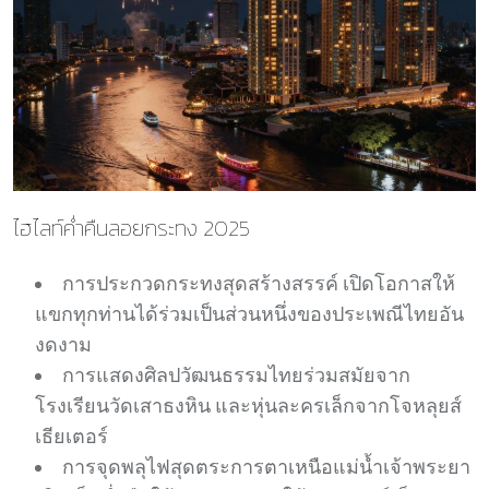
ไฮไลท์ค่ำคืนลอยกระทง 2025
การประกวดกระทงสุดสร้างสรรค์ เปิดโอกาสให้
แขกทุกท่านได้ร่วมเป็นส่วนหนึ่งของประเพณีไทยอัน
งดงาม
การแสดงศิลปวัฒนธรรมไทยร่วมสมัยจาก
โรงเรียนวัดเสาธงหิน และหุ่นละครเล็กจากโจหลุยส์
เธียเตอร์
การจุดพลุไฟสุดตระการตาเหนือแม่น้ำเจ้าพระยา