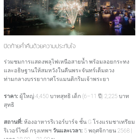
ปิดท้ายค่ำคืนด้วยความประทับใจ
ร่วมชมการแสดงพลุไฟเหนือสายน้ำ พร้อมลอยกระทง
และอธิษฐานให้สมหวังในคืนพระจันทร์เต็มดวง
ท่ามกลางบรรยากาศโรแมนติกริมเจ้าพระยา
ราคา:
ผู้ใหญ่ 4,450 บาทสุทธิ เด็ก (6–11 ปี) 2,225 บาท
สุทธิ
สถานที่:
ห้องอาหารริเวอร์บาร์จ ชั้น G โรงแรมชาเทรียม
ริเวอร์ไซด์ กรุงเทพฯ
วันและเวลา:
5 พฤศจิกายน 2568 |