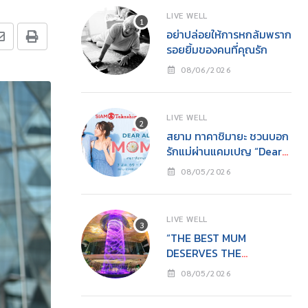
LIVE WELL
อย่าปล่อยให้การหกล้มพราก
รอยยิ้มของคนที่คุณรัก
08/06/2026
LIVE WELL
สยาม ทาคาชิมายะ ชวนบอก
รักแม่ผ่านแคมเปญ “Dear
All Moms”ช็อปคุ้ม รับของ
08/05/2026
ขวัญ พร้อมกิจกรรมสุด
อบอุ่นวันแม่
LIVE WELL
“THE BEST MUM
DESERVES THE
BEST”ไอคอนสยามชวนลูก
08/05/2026
เปลี่ยนจาก ‘ผู้รับ’ เป็น ‘ผู้ให้’
ในวันแม่