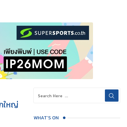
กใหญ่
WHAT’S ON