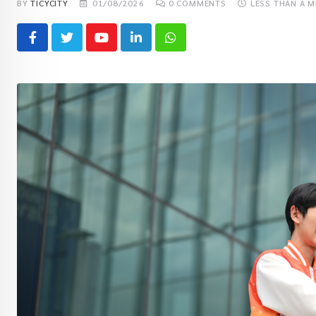
BY
TICYCITY
01/08/2026
0
COMMENTS
LESS THAN A M