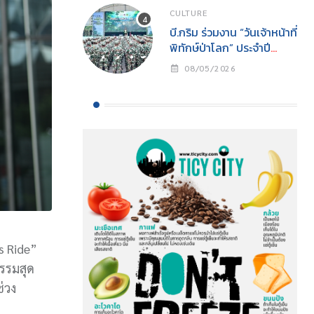
CULTURE
บี.กริม ร่วมงาน “วันเจ้าหน้าที่
พิทักษ์ป่าโลก” ประจำปี
2569สนับสนุนการปฏิบัติ
08/05/2026
งานเจ้าหน้าที่พิทักษ์ป่าพร้อม
ส่งเสริมการอนุรักษ์
ธรรมชาติสู่ความยั่งยืน
s Ride”
รรมสุด
่วง