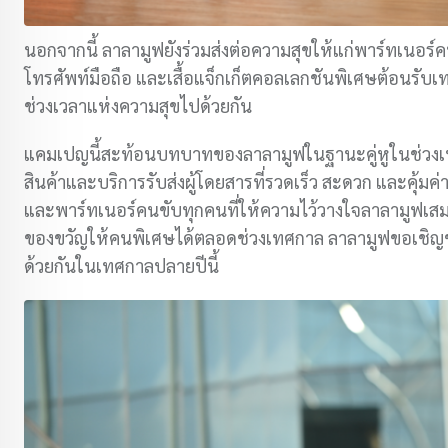
นอกจากนี้ ลาลามูฟยังร่วมส่งต่อความสุขให้แก่พาร์ทเนอร์ค
โทรศัพท์มือถือ และเสื้อแจ็กเก็ตคอลเลกชันพิเศษต้อนรั
ช่วงเวลาแห่งความสุขไปด้วยกัน
แคมเปญนี้สะท้อนบทบาทของลาลามูฟในฐานะคู่หูในช่วงเทศ
สินค้าและบริการรับส่งผู้โดยสารที่รวดเร็ว สะดวก และคุ้มค
และพาร์ทเนอร์คนขับทุกคนที่ให้ความไว้วางใจลาลามูฟเสมอม
ของขวัญให้คนพิเศษได้ตลอดช่วงเทศกาล ลาลามูฟขอเชิญช
ด้วยกันในเทศกาลปลายปีนี้