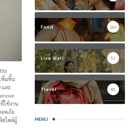
Food
263
Live Well
57
้งรถ
ิ่มขึ้น
) และ
Travel
85
alamove
ี่ใช้งาน
ลอดภัย
MENU
สไตล์ผู้