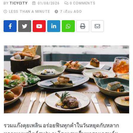
BY
TICYCITY
01/08/2026
0
COMMENTS
LESS THAN A MINUTE
7 เดือน AGO
Youtube
LinkedIn
Whatsapp
Print
Share
via
Email
รวมแก๊งคุยเพลิน อร่อยฟินทุกคำในวันหยุดกับหลาก