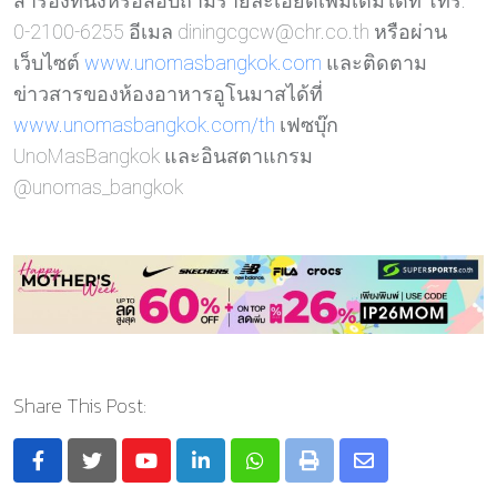
สำรองที่นั่งหรือสอบถามรายละเอียดเพิ่มเติมได้ที่ โทร.
0-2100-6255 อีเมล diningcgcw@chr.co.th หรือผ่าน
เว็บไซต์
www.unomasbangkok.com
และติดตาม
ข่าวสารของห้องอาหารอูโนมาสได้ที่
www.unomasbangkok.com/th
เฟซบุ๊ก
UnoMasBangkok และอินสตาแกรม
@unomas_bangkok
Share This Post:
Youtube
LinkedIn
Whatsapp
Print
Share