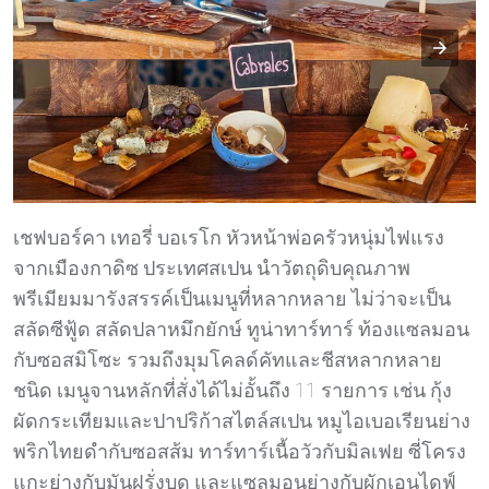
เชฟบอร์คา เทอรี่ บอเรโก หัวหน้าพ่อครัวหนุ่มไฟแรง
จากเมืองกาดิซ ประเทศสเปน นำวัตถุดิบคุณภาพ
พรีเมียมมารังสรรค์เป็นเมนูที่หลากหลาย ไม่ว่าจะเป็น
สลัดซีฟู้ด สลัดปลาหมึกยักษ์ ทูน่าทาร์ทาร์ ท้องแซลมอน
กับซอสมิโซะ รวมถึงมุมโคลด์คัทและชีสหลากหลาย
ชนิด เมนูจานหลักที่สั่งได้ไม่อั้นถึง 11 รายการ เช่น กุ้ง
ผัดกระเทียมและปาปริก้าสไตล์สเปน หมูไอเบอเรียนย่าง
พริกไทยดำกับซอสส้ม ทาร์ทาร์เนื้อวัวกับมิลเฟย ซี่โครง
แกะย่างกับมันฝรั่งบด และแซลมอนย่างกับผักเอนไดฟ์