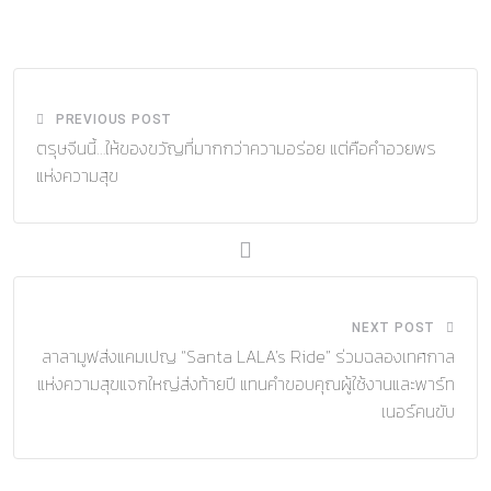
via
Email
PREVIOUS POST
ตรุษจีนนี้…ให้ของขวัญที่มากกว่าความอร่อย แต่คือคำอวยพร
แห่งความสุข
NEXT POST
ลาลามูฟส่งแคมเปญ “Santa LALA’s Ride” ร่วมฉลองเทศกาล
แห่งความสุขแจกใหญ่ส่งท้ายปี แทนคำขอบคุณผู้ใช้งานและพาร์ท
เนอร์คนขับ