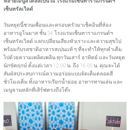
หลายเมนูสไตล์สเปน ณ โรงแรมเซ็นทาราแกรนด์ฯ
เซ็นทรัลเวิลด์
วันหยุดนี้ชวนเพื่อนและครอบครัวมาเช็คอินที่ห้อง
อาหารอูโนมาส ชั้น 54 โรงแรมเซ็นทาราแกรนด์ฯ
เซ็นทรัลเวิลด์ แลกเปลี่ยนเสียงหัวเราะและความสุขไป
พร้อมกับรสชาติอาหารสเปนแท้ ๆ ที่จะทำให้ทุกคำเต็ม
ไปด้วยความเพลิดเพลิน ทุกวันเสาร์ อาทิตย์ และวันหยุด
นักขัตฤกษ์ ตั้งแต่เวลา 12.00 น. ถึง 16.00 น. คุณจะได้
สัมผัสประสบการณ์ความอร่อยแบบจัดเต็มตลอดสี่
ชั่วโมงเต็ม ทั้งอาหารเรียกน้ำย่อย อาหารทานเล่น และ
เมนูจานหลักที่เสิร์ฟตรงถึงโต๊ะ