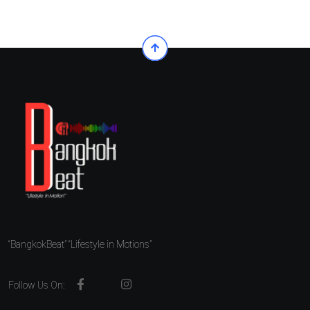
“BangkokBeat” “Lifestyle in Motions”
Follow Us On: