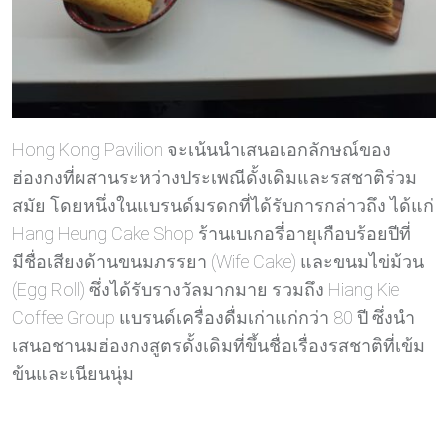
Hong Kong Pavilion จะเน้นนำเสนอเอกลักษณ์ของ
ฮ่องกงที่ผสานระหว่างประเพณีดั้งเดิมและรสชาติร่วม
สมัย โดยหนึ่งในแบรนด์มรดกที่ได้รับการกล่าวถึง ได้แก่
Hang Heung Cake Shop ร้านเบเกอรี่อายุเกือบร้อยปีที่
มีชื่อเสียงด้านขนมภรรยา (Wife Cake) และขนมไข่ม้วน
(Egg Roll) ซึ่งได้รับรางวัลมากมาย รวมถึง Hiang Kie
Coffee Group แบรนด์เครื่องดื่มเก่าแก่กว่า 80 ปี ซึ่งนำ
เสนอชานมฮ่องกงสูตรดั้งเดิมที่ขึ้นชื่อเรื่องรสชาติที่เข้ม
ข้นและเนียนนุ่ม