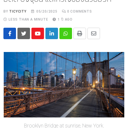
BY
TICYCITY
05/20/2025
0
COMMENTS
LESS THAN A MINUTE
1 ปี AGO
Youtube
LinkedIn
Whatsapp
Print
Share
via
Email
Brooklyn Bridge at sunrise, New York.