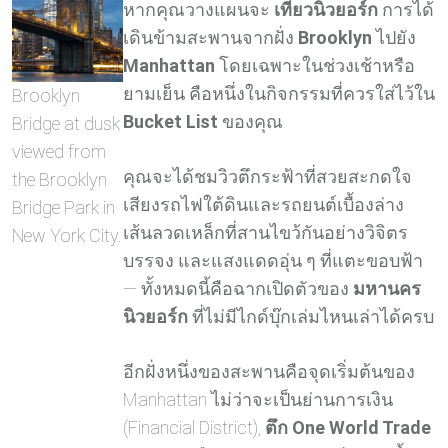
หากคุณวางแผนจะ
เที่ยวนิวยอร์ก
การได้
เดินข้ามสะพานจากฝั่ง
Brooklyn
ไปยัง
Manhattan
โดยเฉพาะในช่วงเช้าหรือ
ยามเย็น คือหนึ่งในกิจกรรมที่ควรใส่ไว้ใน
Brooklyn
Bucket List
ของคุณ
Bridge at dusk
viewed from
คุณจะได้ชมวิวตึกระฟ้าที่สวยสะกดใจ
the Brooklyn
เสียงรถไฟใต้ดินและรถยนต์เบื้องล่าง
Bridge Park in
เส้นลวดเหล็กที่สานไขว้กันอย่างวิจิตร
New York City.
บรรจง และแสงแดดอุ่น ๆ ที่แตะขอบฟ้า
— ทั้งหมดนี้คือฉากเปิดตัวของ
มหานคร
นิวยอร์ก
ที่ไม่มีไกด์บุ๊กเล่มไหนเล่าได้ครบ
อีกฝั่งหนึ่งของสะพานคือจุดเริ่มต้นของ
Manhattan ไม่ว่าจะเป็นย่านการเงิน
(Financial District),
ตึก One World Trade