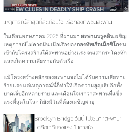
เหตุการณ์ล่าสุดที่สะเทือนใจ: เรือกองทัพชนสะพาน
ในเดือนพฤษภาคม 2025 ที่ผ่านมา
สะพานบรูคลิน
เผชิญ
เหตุการณ์ไม่คาดฝัน เมื่อเรือของ
กองทัพเรือเม็กซิโก
ชน
เข้ากับโครงสร้างใต้สะพานอย่างแรง จนเสากระโดงหัก
และเกิดความเสียหายกับตัวเรือ
แม้โครงสร้างหลักของสะพานจะไม่ได้รับความเสียหาย
ร้ายแรง แต่เหตุการณ์นี้ก็ทำให้เกิดความสูญเสียอีกทั้ง
บาดเจ็บอีกหลายราย และเตือนใจเราว่าสะพานที่แข็ง
แรงที่สุดในโลก ก็ยังมีวันที่ต้องเผชิญพายุ
Brooklyn Bridge วันนี้ ไม่ใช่แค่ “สะพาน”
แต่คือเวทีของแรงบันดาลใจ