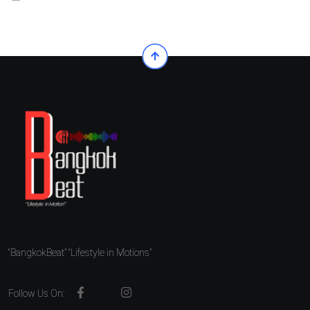
“BangkokBeat” “Lifestyle in Motions”
Follow Us On: