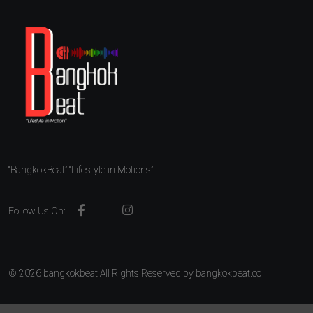
“BangkokBeat” “Lifestyle in Motions”
Follow Us On:
© 2026 bangkokbeat All Rights Reserved by
bangkokbeat.co