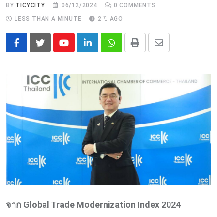
BY
TICYCITY
06/12/2024
0
COMMENTS
LESS THAN A MINUTE
2 ปี AGO
Youtube
LinkedIn
Whatsapp
Print
Share
via
Email
จาก Global Trade Modernization Index 2024