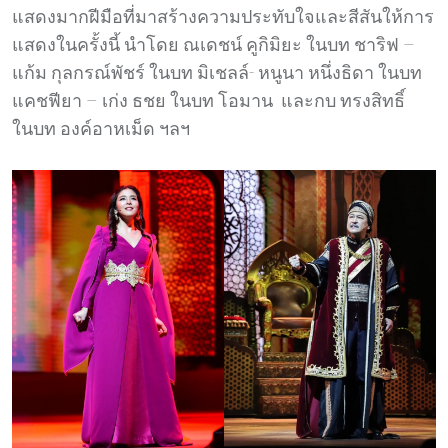
แสดงมากฝีมือที่มาสร้างความประทับใจและสีสันให้การ
แสดงในครั้งนี้ นำโดย ณเดชน์ คูกิมิยะ ในบท ชาริฟ –
แก้ม กุลกรณ์พัชร์ ในบท มิเชลล์- หนูนา หนึ่งธิดา ในบท
แคชฟียา – เก่ง ธชย ในบท โอมาน และกบ ทรงสิทธิ์
ในบท องค์อาหเม็ด ฯลฯ