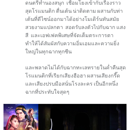
ดนตรีทำนองสนุก เชื่อมโยงเข้ากับเรื่องราว
สุดโรแมนติก ตื่นเต้น น่าติดตาม ผสานกับท่า
เต้นที่ดีไซน์ออกมาได้อย่างโมเดิร์นทันสมัย
สวยงามแปลกตา สอดรับลงตัวไปกับฉาก แสง
สี และเอฟเฟคพิเศษที่จัดเต็มตระการตา
ทำให้ได้สัมผัสกับความอิ่มเอมและความยิ่ง
ใหญ่ในทุกฉากทุกซีน
และพลาดไม่ได้กับฉากทะเลทรายในค่ำคืนสุด
โรแมนติกที่เรียกเสียงฮือฮา ผสานเสียงกรี๊ด
และเสียงปรบมือสนั่นโรงละคร เป็นอีกหนึ่ง
ฉากที่ประทับใจสุดๆ