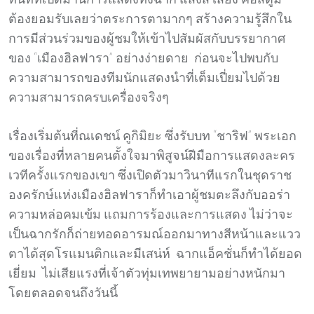
ต้องยอมรับเลยว่าตระการตามากๆ สร้างความรู้สึกใน
การมีส่วนร่วมของผู้ชมให้เข้าไปสัมผัสกับบรรยากาศ
ของ “เมืองฮิลฟารา” อย่างง่ายดาย ก่อนจะไปพบกับ
ความสามารถของทีมนักแสดงนำที่เต็มเปี่ยมไปด้วย
ความสามารถครบเครื่องจริงๆ
เรื่องเริ่มต้นที่ณเดชน์ คูกิมิยะ ซึ่งรับบท “ชาริฟ” พระเอก
ของเรื่องที่หลายคนตั้งใจมาพิสูจน์ฝีมือการแสดงละคร
เวทีครั้งแรกของเขา ซึ่งเปิดตัวมาวินาทีแรกในชุดราช
องครักษ์แห่งเมืองฮิลฟาราก็ทำเอาผู้ชมตะลึงกับออร่า
ความหล่อคมเข้ม แถมการร้องและการแสดง ไม่ว่าจะ
เป็นฉากรักก็ถ่ายทอดอารมณ์ออกมาทางสีหน้าและแวว
ตาได้สุดโรแมนติกและมีเสน่ห์ ฉากแอ็คชั่นก็ทำได้ยอด
เยี่ยม ไม่เสียแรงที่เจ้าตัวทุ่มเทพยายามอย่างหนักมา
โดยตลอดจนถึงวันนี้