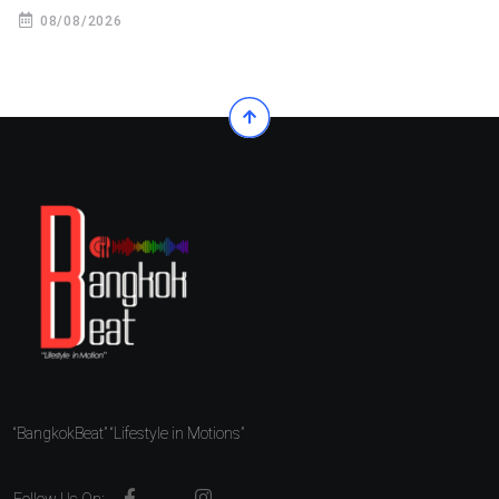
08/08/2026
“BangkokBeat” “Lifestyle in Motions”