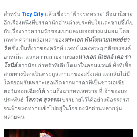
สำหรับ
Ticy City
แล้วเชื่อว่า “ฟ้าจรดทราย” คือนวนิยาย
อีกเรื่องหนึ่งที่บรรดานักอ่านต่างประทับใจและซาบซึ้งไป
กับเรื่องราวความรักของเขาและเธออย่างแน่นอน โดย
เฉพาะความหล่อเหลาของ
พระเอก พันโทนายแพทย์ชา
ริฟ
ซึ่งเป็นทั้งราชองครักษ์ แพทย์ และพระญาติขององค์
อาหเม็ด และความสวยงามของ
นางเอก มิเชลล์ เดอ รา
โรนีล์
สาวน้อยกำพร้าที่เติบโตมาในคอนแวนต์ ทั้งที่เชื้อ
สายทางบิดาเป็นตระกูลเก่าแก่ของฝรั่งเศส แต่กลับไม่มี
ใครยอมรับเพราะเธอเกิดจากมารดาที่เป็นชาวเอเชีย
ตะวันออกเฉียงใต้ รวมถึงฉากทะเลทราย ที่เจ้าของบท
ประพันธ์
โสภาค สุวรรณ
บรรยายไว้ได้อย่างมีอรรถรส
จนฟ้าจรดทรายเข้าไปอยู่ในใจของนักอ่านหลากรุ่น
หลายคน