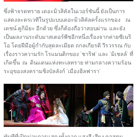
ซึ่งฟ้าจรดทราย เดอะมิวสิคัลในเวอร์ชันนี้ ยังเป็นการ
แสดงละครเวทีในรูปแบบเดอะมิวสิคัลครั้งแรกของ ณ
เดชน์ คูกิมิยะ อีกด้วย ซึ่งก็ต้องถือว่าสอบผ่าน และยัง
เป็นผลงานระดับมาสเตอร์พีชอีกหนึ่งเรื่องจากค่ายซีเนริ
โอ โดยฝีมือผู้กำกับสุดละเมียด ถกลเกียรติ วีรวรรณ กับ
เรื่องราวความรัก โรแมนติกของ “ชาริฟ” และ “มิเชลล์” ที่
เกิดขึ้น ณ ดินแดนแห่งทะเลทราย ท่ามกลางความร้อน
ระอุของสงครามชิงบัลลังก์ “เมืองฮิลฟารา”
ทันทีที่เปิดม่านการแสดงทั้งฉาก แสงสี เสียง คอสตูม