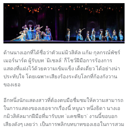
ด้านนางเอกที่ได้ชื่อว่าตัวแม่มิวสิคัล แก้ม-กุลกรณ์พัชร์
เมอร์นาร์ด ผู้รับบท “มิเชลล์” ก็โชว์ฝีมือการร้องการ
แสดงที่แฝงไว้ด้วยความเข้มแข็ง เด็ดเดี่ยว ได้อย่างน่า
ประทับใจ โดยเฉพาะเสียงร้องระดับโลกที่ก้องกังวาน
ของเธอ
อีกหนึ่งนักแสดงสาวที่ต้องตบมือชื่มชมให้ความสามารถ
ในการแสดงของเธอจากเรื่องนี้ หนูนา-หนึ่งธิดา นางเอ
กมิวสิคัลมากฝีมือที่มารับบท “แคชฟียา” งานนี้ขอบอก
เสียงดังๆ เลยว่า..เป็นการพลิกบทบาทของเธอในการสวม