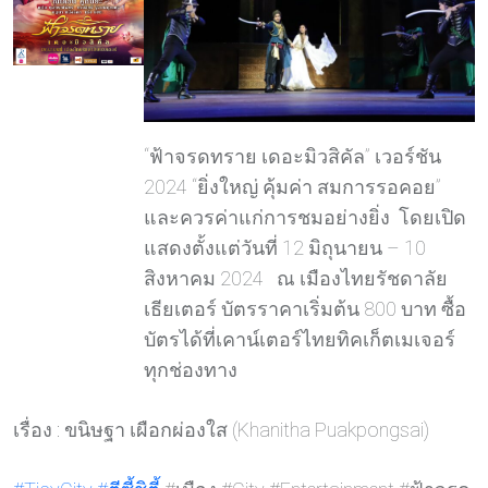
“ฟ้าจรดทราย เดอะมิวสิคัล” เวอร์ชัน
2024 “ยิ่งใหญ่ คุ้มค่า สมการรอคอย”
และควรค่าแก่การชมอย่างยิ่ง โดยเปิด
แสดงตั้งแต่วันที่ 12 มิถุนายน – 10
สิงหาคม 2024 ณ เมืองไทยรัชดาลัย
เธียเตอร์ บัตรราคาเริ่มต้น 800 บาท ซื้อ
บัตรได้ที่เคาน์เตอร์ไทยทิคเก็ตเมเจอร์
ทุกช่องทาง
เรื่อง : ขนิษฐา เผือกผ่องใส (Khanitha Puakpongsai)