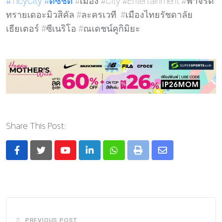
#TicyCity
#ตีซี้ชิต
ี้ #เมือง #City #Entertainment #ฟ้าจรด
ทรายเดอะมิวสิคัล #ละครเวที #เมืองไทยรัชดาลัย
เธียเตอร์ #ซีเนริโอ #ณเดชน์คูกิมิยะ
Share This Post:
Youtube
LinkedIn
Whatsapp
Print
Share
via
Email
PREVIOUS POST