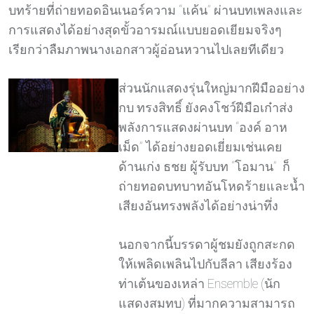
บทร้ายที่ถ่ายทอดอินเนอร์ความ “แค้น” ผ่านบทเพลงและ
การแสดงได้อย่างสุดขั้วอารมณ์แบบยอดเยียมจริงๆ
เรียกว่าลืมภาพนางเอกสาวผู้อ่อนหวานไปเลยทีเดียว
ส่วนนักแสดงรุ่นใหญ่มากฝีมืออย่าง
กบ ทรงสิทธิ์ ยังคงโชว์ฝีมือเก๋าส่ง
พลังการแสดงผ่านบท “องค์ อาห
เม็ด” ได้อย่างยอดเยี่ยมเช่นเคย
ด้านเก่ง ธชย ผู้รับบท “โอมาน” ก็
ถ่ายทอดบทบาทอันโหดร้ายและน้ำ
เสียงอันทรงพลังได้อย่างน่าทึ่ง
นอกจากนี้บรรดาผู้ชมยังถูกสะกด
ให้เพลิดเพลินไปกับลีลา เสียงร้อง
ท่าเต้นของเหล่า Ensemble (นัก
แสดงสมทบ) ที่มากความสามารถ