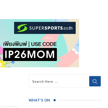
WHAT’S ON