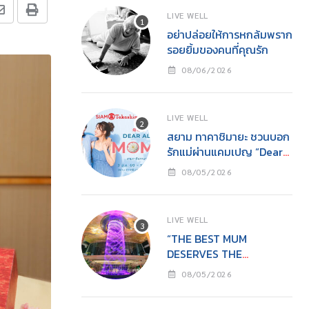
LIVE WELL
อย่าปล่อยให้การหกล้มพราก
รอยยิ้มของคนที่คุณรัก
08/06/2026
LIVE WELL
สยาม ทาคาชิมายะ ชวนบอก
รักแม่ผ่านแคมเปญ “Dear
All Moms”ช็อปคุ้ม รับของ
08/05/2026
ขวัญ พร้อมกิจกรรมสุด
อบอุ่นวันแม่
LIVE WELL
“THE BEST MUM
DESERVES THE
BEST”ไอคอนสยามชวนลูก
08/05/2026
เปลี่ยนจาก ‘ผู้รับ’ เป็น ‘ผู้ให้’
ในวันแม่