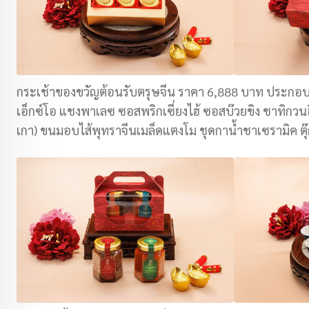
กระเช้าของขวัญต้อนรับตรุษจีน ราคา 6,888 บาท ประกอ
เอ็กซ์โอ แชงพาเลซ ซอสพริกเซี่ยงไฮ้ ซอสบ๊วยขิง ชาทิกว
เกา) ขนมอบไส้พุทราจีนเมล็ดแตงโม ชุดกาน้ำชาเซรามิค ต