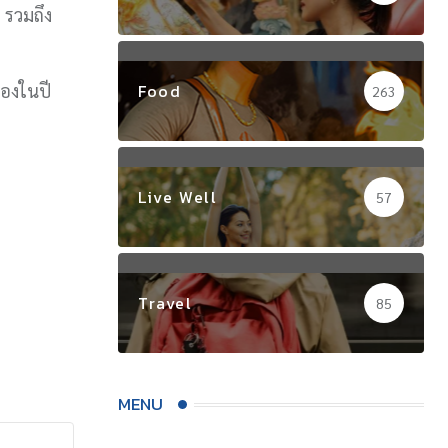
 รวมถึง
ืองในปี
Food
263
Live Well
57
Travel
85
MENU