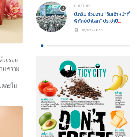
CULTURE
บี.กริม ร่วมงาน “วันเจ้าหน้าที่
พิทักษ์ป่าโลก” ประจำปี
2569สนับสนุนการปฏิบัติ
08/05/2026
งานเจ้าหน้าที่พิทักษ์ป่าพร้อม
ส่งเสริมการอนุรักษ์
ธรรมชาติสู่ความยั่งยืน
ปด้วยรอย
งาม ความ
ียดละไม