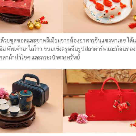
บด้วยชุดซอสและชาพรีเมียมจากห้องอาหารจีนแชงพาเลซ ได้แ
นอิม คัพเค้กมาไลโกว ขนมเข่งตรุษจีนรูปปลาคาร์ฟและก้อนทอง
ุ๊กตาม้านำโชค และกระเป๋าตวงทรัพย์