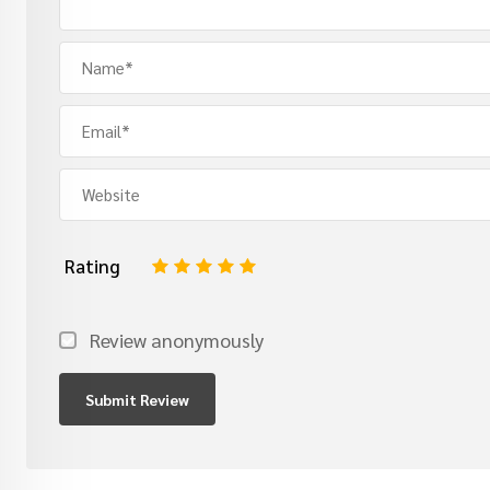
Rating
1
2
3
4
5
Review anonymously