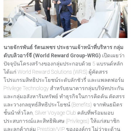
นายจักรพันธ์ รัตนเพชร ประธานเจ้าหน้าที่บริหาร กลุ่ม
ดับบลิวอาร์จี (
World Reward Group-WRG)
เปิดเผยว่า
ปัจจุบันโครงสร้างของกลุ่มประกอบด้วย 5 แบรนด์หลัก
ได้แก่ World Reward Solutions (WRS) ผู้คัดสรร
โปรแกรมสิทธิประโยชน์ระดับลักชัวรี่ และแพลตฟอร์ม
Privilege Technology สำหรับธนาคารกลุ่มบริษัทประกัน
และกลุ่มอสังหาริมทรัพย์ ทำธุรกิจในการคิดค้น คัดสรร
และวางกลยุทธ์สิทธิประโยชน์ (Benefits) จากพันธมิตร
ชั้นนำทั่วโลก, Silver Voyage Club คลับที่พร้อมมอบ
ประสบการณ์และสิทธิพิเศษ (Privileges) ให้แก่สมาชิก
และลูกค้ากลุ่ม Prestige/VIP ขององค์กร ไม่ว่าจะด้าน