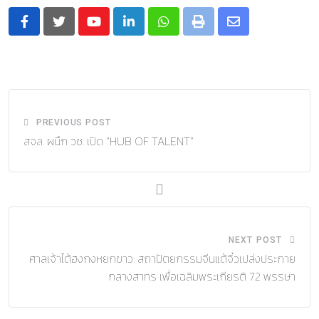
Youtube
LinkedIn
Whatsapp
Print
Share
via
Email
PREVIOUS POST
สจล. ผนึก วช. เปิด “HUB OF TALENT”
NEXT POST
ศาลเจ้าไต้ฮงกงหยกขาว: สถาปัตยกรรมจีนแต้จิ๋วเปล่งประกาย
กลางสาทร เพื่อเฉลิมพระเกียรติ 72 พรรษา