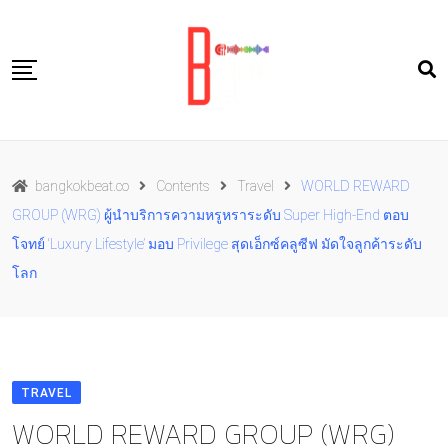
Skip
to
content
Travel
bangkokbeat.co
Contents
Travel
WORLD REWARD
Food
GROUP (WRG) ผู้นำบริการความหรูหราระดับ Super High-End ตอบ
Culture
โจทย์ ‘Luxury Lifestyle’ มอบ Privilege สุดเอ็กซ์คลูซีฟ มัดใจลูกค้าระดับ
Live well
โลก
Contact Us
TH
TRAVEL
WORLD REWARD GROUP (WRG)