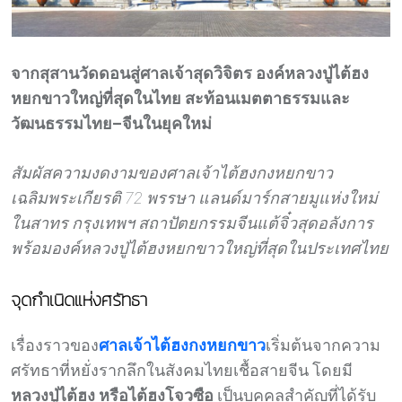
จากสุสานวัดดอนสู่ศาลเจ้าสุดวิจิตร
องค์หลวงปู่ไต้ฮง
หยกขาวใหญ่ที่สุดในไทย
สะท้อนเมตตาธรรมและ
วัฒนธรรมไทย–จีนในยุคใหม่
สัมผัสความงดงามของศาลเจ้าไต้ฮงกงหยกขาว
เฉลิมพระเกียรติ 72
พรรษา แลนด์มาร์กสายมูแห่งใหม่
ในสาทร กรุงเทพฯ สถาปัตยกรรมจีนแต้จิ๋วสุดอลังการ
พร้อมองค์หลวงปู่ไต้ฮงหยกขาวใหญ่ที่สุดในประเทศไทย
จุดกำเนิดแห่งศรัทธา
เรื่องราวของ
ศาลเจ้าไต้ฮงกงหยกขาว
เริ่มต้นจากความ
ศรัทธาที่หยั่งรากลึกในสังคมไทยเชื้อสายจีน โดยมี
หลวงปู่ไต้ฮง หรือไต้ฮงโจวซือ
เป็นบุคคลสำคัญที่ได้รับ