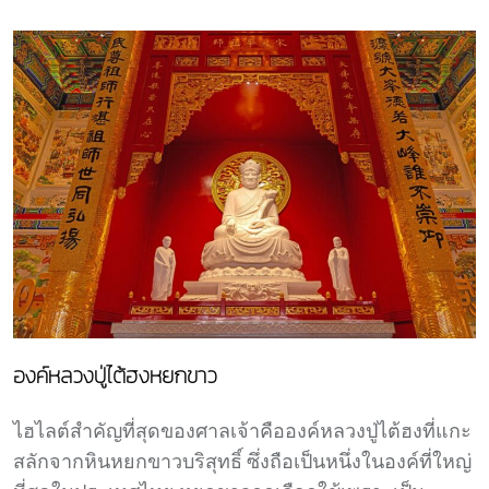
องค์หลวงปู่ไต้ฮงหยกขาว
ไฮไลต์สำคัญที่สุดของศาลเจ้าคือองค์หลวงปู่ไต้ฮงที่แกะ
สลักจากหินหยกขาวบริสุทธิ์ ซึ่งถือเป็นหนึ่งในองค์ที่ใหญ่