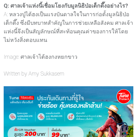
Q: ศาลเจ้าแห่งนี้เชื่อมโยงกับมูลนิธิป่อเต็กตึ๊งอย่างไร?
A: หลวงปู่ไต้ฮงเป็นแรงบันดาลใจในการก่อตั้งมูลนิธิป่อ
เต็กตึ๊ง ซึ่งมีบทบาทสำคัญในการช่วยเหลือสังคม ศาลเจ้า
แห่งนี้จึงเป็นสัญลักษณ์ที่สะท้อนคุณค่าของการให้โดย
ไม่หวังสิ่งตอบแทน
Image: ศาลเจ้าไต้ฮงกงหยกขาว
Written by Amy Sukkasem