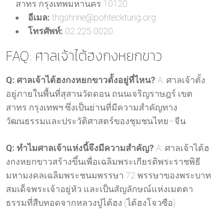
สาทร กรุงเทพมหานคร 10120
อีเมล:
thgshrine@pohtecktung.org
โทรศัพท์:
02 225 0020
FAQ: ศาลเจ้าไต้ฮงกงหยกขาว
Q: ศาลเจ้าไต้ฮงกงหยกขาวตั้งอยู่ที่ไหน?
A: ศาลเจ้าตั้ง
อยู่ภายในพื้นที่สุสานวัดดอน ถนนเจริญราษฎร์ เขต
สาทร กรุงเทพฯ ซึ่งเป็นย่านที่มีความสำคัญทาง
วัฒนธรรมและประวัติศาสตร์ของชุมชนไทย–จีน
Q: ทำไมศาลเจ้าแห่งนี้จึงมีความสำคัญ?
A: ศาลเจ้าไต้ฮ
งกงหยกขาวสร้างขึ้นเพื่อเฉลิมพระเกียรติพระราชพิธี
มหามงคลเฉลิมพระชนมพรรษา 72 พรรษาของพระบาท
สมเด็จพระเจ้าอยู่หัว และเป็นสัญลักษณ์แห่งเมตตา
ธรรมที่สืบทอดจากหลวงปู่ไต้ฮง (ไต้ฮงโจวซือ)