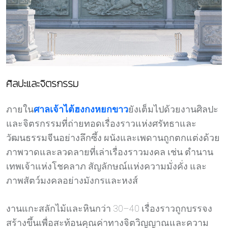
ศิลปะและจิตรกรรม
ภายใน
ศาลเจ้าไต้ฮงกงหยกขาว
ยังเต็มไปด้วยงานศิลปะ
และจิตรกรรมที่ถ่ายทอดเรื่องราวแห่งศรัทธาและ
วัฒนธรรมจีนอย่างลึกซึ้ง ผนังและเพดานถูกตกแต่งด้วย
ภาพวาดและลวดลายที่เล่าเรื่องราวมงคล เช่น ตำนาน
เทพเจ้าแห่งโชคลาภ สัญลักษณ์แห่งความมั่งคั่ง และ
ภาพสัตว์มงคลอย่างมังกรและหงส์
งานแกะสลักไม้และหินกว่า 30–40 เรื่องราวถูกบรรจง
สร้างขึ้นเพื่อสะท้อนคุณค่าทางจิตวิญญาณและความ