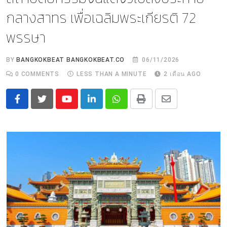
กลางสาทร เพื่อเฉลิมพระเกียรติ 72
พรรษา
BY
BANGKOKBEAT BANGKOKBEAT.CO
06/11/2026
0
COMMENTS
LESS THAN A MINUTE
2 เดือน AGO
Youtube
LinkedIn
Whatsapp
Print
Share
via
Email