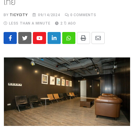
ไทย
BY
TICYCITY
09/14/2024
0
COMMENTS
LESS THAN A MINUTE
2 ปี AGO
Youtube
LinkedIn
Whatsapp
Print
Share
via
Email