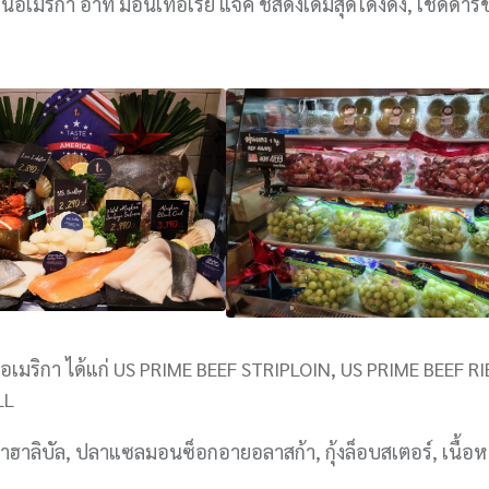
ในอเมริกา อาทิ มอนเทอเรย์ แจ็ค ชีสดั้งเดิมสุดโด่งดัง, เชดด้าร์
อเมริกา ได้แก่ US PRIME BEEF STRIPLOIN, US PRIME BEEF RI
OLL
าฮาลิบัล, ปลาแซลมอนซ็อกอายอลาสก้า, กุ้งล็อบสเตอร์, เนื้อ