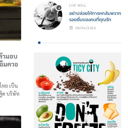
วัตถุดิบอาหารออนไลน์
LIVE WELL
(B2B Fresh Produce
อย่าปล่อยให้การหกล้มพราก
Marketplace) ที่ใหญ่ที่สุด
รอยยิ้มของคนที่คุณรัก
ของอาเซียน
08/06/2026
แล้วมอบ
เอ็มควอ
ทย เป็น
้ด บริษัท