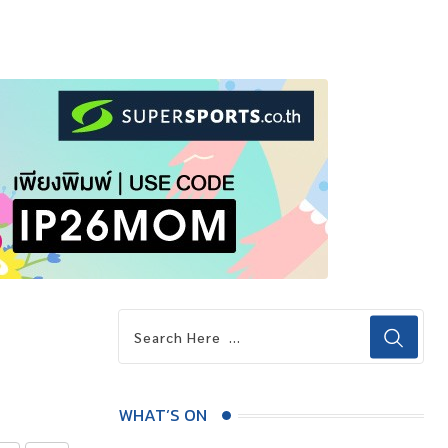
WHAT’S ON