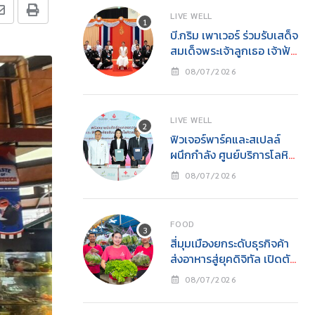
LIVE WELL
บี.กริม เพาเวอร์ ร่วมรับเสด็จ
สมเด็จพระเจ้าลูกเธอ เจ้าฟ้า
สิริวัณณวรี นารีรัตนราช
08/07/2026
กัญญาในงาน “YOUNG
รักษ์ทะเล SEA THE
CHANGE” นิทรรศการ
LIVE WELL
อนุรักษ์ทะเลแห่งปีเพื่อการ
ฟิวเจอร์พาร์คและสเปลล์
อนุรักษ์ทรัพยากรทางทะเล
ผนึกกำลัง ศูนย์บริการโลหิต
อย่างยั่งยืน
แห่งชาติ สภากาชาดไทย
08/07/2026
เปิด “ห้องรับบริจาคโลหิต
ประจำที่ (Fixed Station)”
แห่งแรกในศูนย์การค้า
FOOD
จังหวัดปทุมธานี ภายใต้
สี่มุมเมืองยกระดับธุรกิจค้า
โครงการ “ฟิวเจอร์ให้ใจ”
ส่งอาหารสู่ยุคดิจิทัล เปิดตัว
เดินหน้าสร้างสังคมแห่งการ
“สี่มุมเมืองออนไลน์”
ให้
08/07/2026
(Simummuang
Online)แพลตฟอร์มค้าส่ง