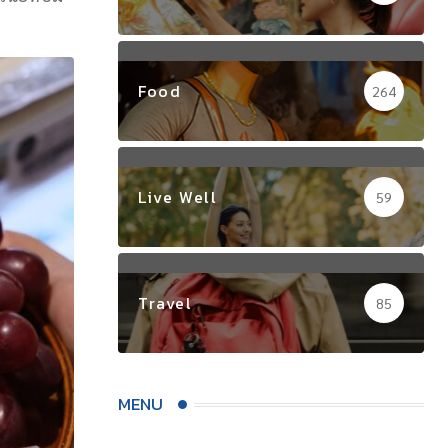
Food
264
Live Well
59
Travel
85
MENU