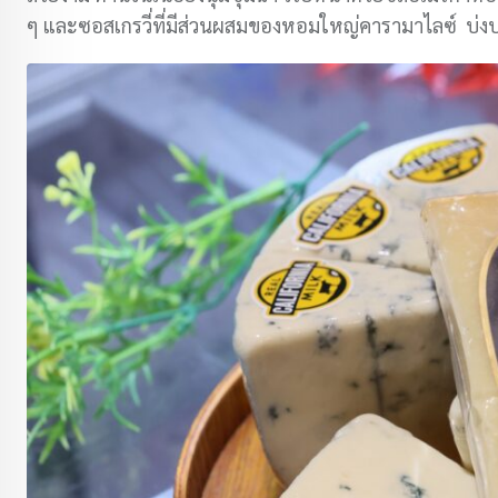
ๆ และซอสเกรวี่ที่มีส่วนผสมของหอมใหญ่คารามาไลซ์ บ่งบ