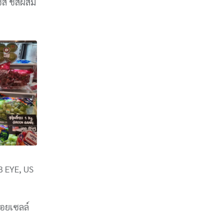
ชีส ชีสผสม
B EYE, US
หอยเซลล์