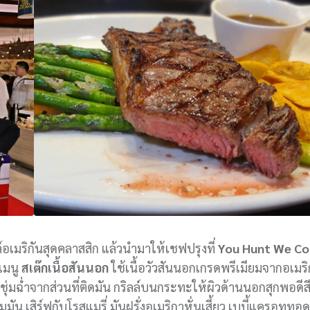
์อเมริกันสุดคลาสสิก แล้วนำมาให้เชฟปรุงที่
You Hunt We C
เมนู
สเต๊กเนื้อสันนอก
ใช้เนื้อวัวสันนอกเกรดพรีเมียมจากอเมร
ชุ่มฉ่ำจากส่วนที่ติดมัน กริลล์บนกระทะให้ผิวด้านนอกสุกพอดีส
มมัน เสิร์ฟกับโรสแมรี่ มันฝรั่งอเมริกาหั่นเสี้ยว เบบี้แครอท