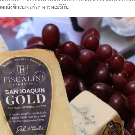
อกถึงซิกเนเจอร์อาหารอเมริกัน