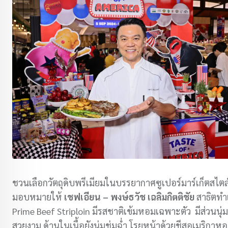
ชวนเลือกวัตถุดิบพรีเมียมในบรรยากาศซูเปอร์มาร์เก็ตสไตล
มอบหมายให้
เชฟเอียน – พงษ์ธวัช เฉลิมกิตติชัย
สาธิตทำ
Prime Beef Striploin มีรสชาติเข้มหอมเฉพาะตัว มีส่วนนุ่ม
สวยงาม ด้านในเนื้อยังนุ่มชุ่มฉ่ำ โรยหน้าด้วยชีสอเมริกาหอ