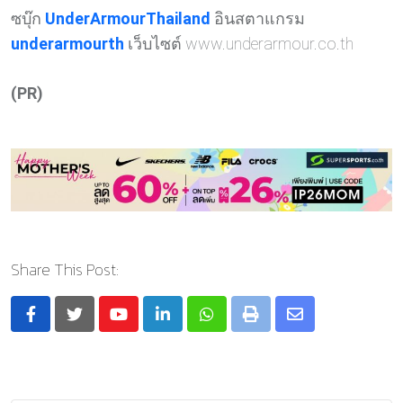
ซบุ๊ก
UnderArmourThailand
อินสตาแกรม
underarmourth
เว็บไซต์ www.underarmour.co.th
(PR)
Share This Post:
Youtube
LinkedIn
Whatsapp
Print
Share
via
Email