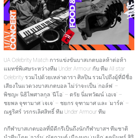
UA Celebrity Match การแข่งขันบาสเกตบอลห้าต่อห้า
แมทช์พิเศษระหว่างทีม Under Armour กับ ทีม All star
Celebrity รวมไปด้วยเหล่าดารา ศิลปิน รวมไปถึงผู้ที่มีชื่อ
เสียงในแวดวงบาสเกตบอล ไม่ว่าจะเป็น ‘กอล์ฟ’ –
พิชญะ นิธิไพศาลกุล ‘นีโอ’ – ตรัย นิ่มทวัฒน์ ‘เอเจ’ –
ชยพล จุฑามาศ ‘เจเจ’ – ชยกร จุฑามาศ และ ‘มาร์ค’ –
ณฐริศร์ วรกรเลิศสิทธิ์ ทีม Under Armour ทีม
กกีฬาบาสเกตบอลที่มีดีกรีเป็นถึงนักกีฬาบาสฯ ทีมชาติ
นำทีมโดย ‘อาร์ม’ ณัฐกานต์ เมืองบุญ ‘เมจิก’ ฐคมินทร์ สิริ