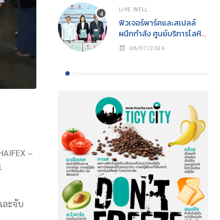
CHANGE” นิทรรศการ
LIVE WELL
อนุรักษ์ทะเลแห่งปีเพื่อการ
ฟิวเจอร์พาร์คและสเปลล์
อนุรักษ์ทรัพยากรทางทะเล
ผนึกกำลัง ศูนย์บริการโลหิต
อย่างยั่งยืน
แห่งชาติ สภากาชาดไทย
08/07/2026
เปิด “ห้องรับบริจาคโลหิต
ประจำที่ (Fixed Station)”
แห่งแรกในศูนย์การค้า
จังหวัดปทุมธานี ภายใต้
โครงการ “ฟิวเจอร์ให้ใจ”
เดินหน้าสร้างสังคมแห่งการ
ให้
HAIFEX –
1
และจับ