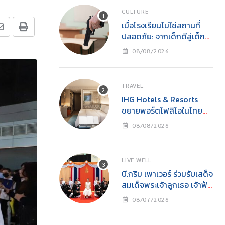
CULTURE
เมื่อโรงเรียนไม่ใช่สถานที่
ปลอดภัย: จากเด็กดีสู่เด็ก
เลว และโศกนาฏกรรมกราด
08/08/2026
ยิงโดยเยาวชน
TRAVEL
IHG Hotels & Resorts
ขยายพอร์ตโฟลิโอในไทย
เปิดตัว Holiday Inn
08/08/2026
Express Krabi Ao Nang
LIVE WELL
บี.กริม เพาเวอร์ ร่วมรับเสด็จ
สมเด็จพระเจ้าลูกเธอ เจ้าฟ้า
สิริวัณณวรี นารีรัตนราช
08/07/2026
กัญญาในงาน “YOUNG
รักษ์ทะเล SEA THE