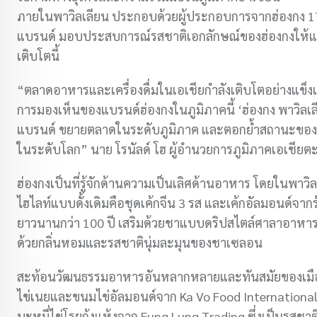
ภายในพาวิลเลียน ประกอบด้วยผู้ประกอบการจากฮ่องกง 17 
แบรนด์ มอบประสบการณ์รสชาติเอกลักษณ์ของฮ่องกงให้แก่ผู้
เติบโตนี้
“ตลาดอาหารและเครื่องดื่มในเอเชียกำลังเติบโตอย่างแข็งแ
การมองเห็นของแบรนด์ฮ่องกงในภูมิภาคนี้ ‘ฮ่องกง พาวิลเล
แบรนด์ ขยายตลาดในระดับภูมิภาค และตอกย้ำสถานะของฮ
ในระดับโลก” นาย โรนัลด์ โฮ ผู้อำนวยการภูมิภาคเอเชียต
ฮ่องกงเป็นที่รู้จักด้านความเป็นเลิศด้านอาหาร โดยในพาวิล
ไฮไลท์แบบดั้งเดิมคือชุดเค้กจีน 3 รส และเค้กอัลมอนด์จากร้
ยาวนานกว่า 100 ปี เสริมด้วยชาแบบดริปสไตล์ศาลาอาหารฮ
ด้วยกลิ่นหอมและรสชาตินุ่มละมุนของชาเซลอน
สะท้อนวัฒนธรรมอาหารอันหลากหลายและทันสมัยของเมือง พาว
ไข่เนยและขนมไข่อัลมอนด์จาก Ka Vo Food International ซึ่
บะหมี่ไข่โรยกุ้งแห้งจาก Fung Lung Trading ซึ่งเป็นรสช