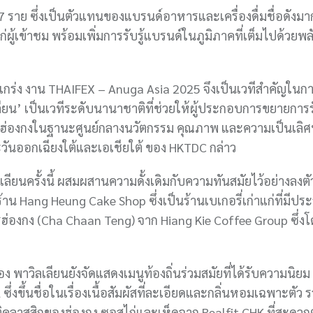
ราย ซึ่งเป็นตัวแทนของแบรนด์อาหารและเครื่องดื่มชื่อดังมา
เข้าชม พร้อมเพิ่มการรับรู้แบรนด์ในภูมิภาคที่เต็มไปด้วยพล
กร่ง งาน THAIFEX – Anuga Asia 2025 จึงเป็นเวทีสำคัญในการ
ียน’ เป็นเวทีระดับนานาชาติที่ช่วยให้ผู้ประกอบการขยายการรั
่องกงในฐานะศูนย์กลางนวัตกรรม คุณภาพ และความเป็นเลิศ
ะวันออกเฉียงใต้และเอเชียใต้ ของ HKTDC กล่าว
เลียนครั้งนี้ ผสมผสานความดั้งเดิมกับความทันสมัยไว้อย่างลงตั
าน Hang Heung Cake Shop ซึ่งเป็นร้านเบเกอรี่เก่าแก่ที่มีประว
่องกง (Cha Chaan Teng) จาก Hiang Kie Coffee Group ซึ่งโ
ิลเลียนยังจัดแสดงเมนูท้องถิ่นร่วมสมัยที่ได้รับความนิยม 
งขึ้นชื่อในเรื่องเนื้อสัมผัสที่ละเอียดและกลิ่นหอมเฉพาะตัว ร
าติคลาสสิกของฮ่องกง ซอสไก่และเห็ดจาก Realfit CHK ที่สะดวก