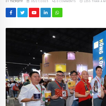
BY
TICYCITY
05/27/2025
0
COMMENTS
LESS THAN A M