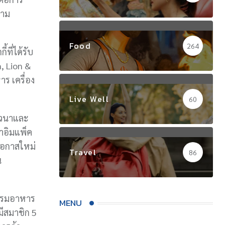
วาม
Food
264
ที่ได้รับ
, Lion &
ร เครื่อง
Live Well
60
สวนาและ
าอิมแพ็ค
โอกาสใหม่
Travel
86
น
กรรมอาหาร
MENU
มีสมาชิก 5