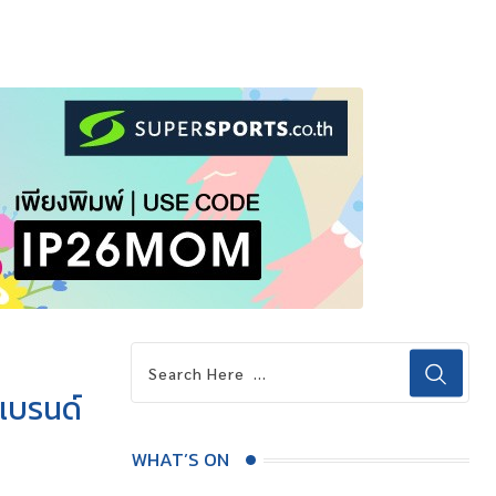
แบรนด์
WHAT’S ON