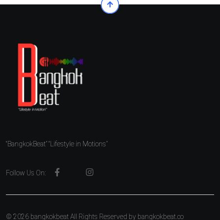
“BangkokBeat” “Lifestyle in Motions”
Follow Us On:
© 2026 bangkokbeat All Rights Reserved by
bangkokbeat.co