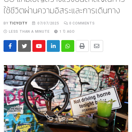
ใช้ชีวิตผ่านความอิสระและการเดินทาง
BY
TICYCITY
07/07/2025
0
COMMENTS
LESS THAN A MINUTE
1 ปี AGO
Youtube
LinkedIn
Whatsapp
Print
Share
via
Email