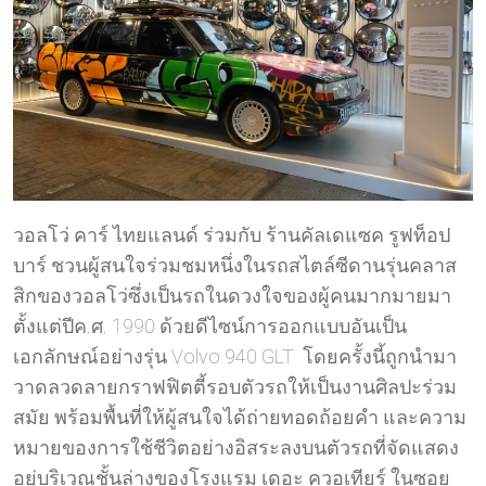
วอลโว่ คาร์ ไทยแลนด์ ร่วมกับ ร้านคัลเดแซค รูฟท็อป
บาร์ ชวนผู้สนใจร่วมชมหนึ่งในรถสไตล์ซีดานรุ่นคลาส
สิกของวอลโว่ซึ่งเป็นรถในดวงใจของผู้คนมากมายมา
ตั้งแต่ปีค.ศ. 1990 ด้วยดีไซน์การออกแบบอันเป็น
เอกลักษณ์อย่างรุ่น Volvo 940 GLT โดยครั้งนี้ถูกนำมา
วาดลวดลายกราฟฟิตตี้รอบตัวรถให้เป็นงานศิลปะร่วม
สมัย พร้อมพื้นที่ให้ผู้สนใจได้ถ่ายทอดถ้อยคำ และความ
หมายของการใช้ชีวิตอย่างอิสระลงบนตัวรถที่จัดแสดง
อยู่บริเวณชั้นล่างของโรงแรม เดอะ ควอเทียร์ ในซอย