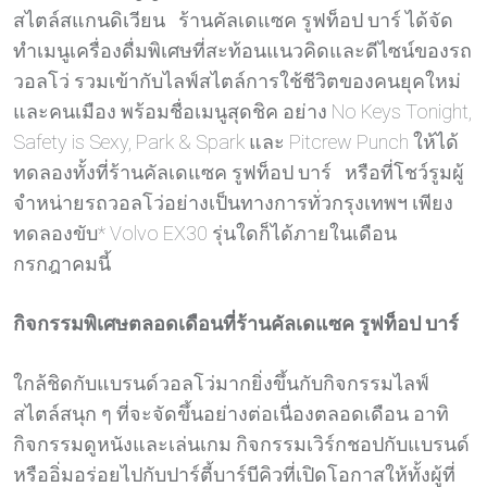
สไตล์สแกนดิเวียน ร้านคัลเดแซค รูฟท็อป บาร์ ได้จัด
ทำเมนูเครื่องดื่มพิเศษที่สะท้อนแนวคิดและดีไซน์ของรถ
วอลโว่ รวมเข้ากับไลฟ์สไตล์การใช้ชีวิตของคนยุคใหม่
และคนเมือง พร้อมชื่อเมนูสุดชิค อย่าง No Keys Tonight,
Safety is Sexy, Park & Spark และ Pitcrew Punch ให้ได้
ทดลองทั้งที่ร้านคัลเดแซค รูฟท็อป บาร์ หรือที่โชว์รูมผู้
จำหน่ายรถวอลโว่อย่างเป็นทางการทั่วกรุงเทพฯ เพียง
ทดลองขับ* Volvo EX30 รุ่นใดก็ได้ภายในเดือน
กรกฎาคมนี้
กิจกรรมพิเศษตลอดเดือนที่ร้านคัลเดแซค รูฟท็อป บาร์
ใกล้ชิดกับแบรนด์วอลโว่มากยิ่งขึ้นกับกิจกรรมไลฟ์
สไตล์สนุก ๆ ที่จะจัดขึ้นอย่างต่อเนื่องตลอดเดือน อาทิ
กิจกรรมดูหนังและเล่นเกม กิจกรรมเวิร์กชอปกับแบรนด์
หรืออิ่มอร่อยไปกับปาร์ตี้บาร์บีคิวที่เปิดโอกาสให้ทั้งผู้ที่