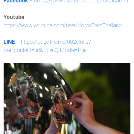
Facebook
–
https://www.facebook.com/volvocarsth
Youtube
–
https://www.youtube.com/user/VolvoCarsThailand
LINE
–
https://page.line.me/002olnns?
oat_content=url&openQrModal=true