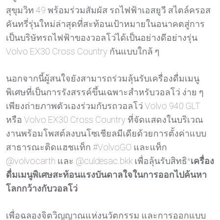
สุขุมวิท 49 พร้อมร่วมสัมผัส รถไฟฟ้าเอสยูวี สไตล์ครอส
คันทรี่รุ่นใหม่ล่าสุดที่สะท้อนเป้าหมายในอนาคตสู่การ
เป็นบริษัทรถไฟฟ้าของวอลโว่ได้เป็นอย่างดีอย่างรุ่น
Volvo EX30 Cross Country กันแบบใกล้ ๆ
นอกจากนี้ผู้สนใจยังสามารถร่วมลุ้นรับเครื่องดื่มเมนู
พิเศษที่เป็นการรังสรรค์ขึ้นเฉพาะสำหรับวอลโว่ ง่าย ๆ
เพียงถ่ายภาพตัวเองร่วมกับรถวอลโว่ Volvo 940 GLT
หรือ Volvo EX30 Cross Country ที่จัดแสดงในบริเวณ
งานพร้อมโพสต์ลงบนโซเชียลมีเดียด้วยการตั้งค่าแบบ
สาธารณะติดแฮชแท็ก #VolvoGO และแท็ก
@volvocarth และ @culdesac.bkk เพื่อลุ้นรับสิทธิ*
เครื่อง
ดื่มเมนูพิเศษสะท้อนแรงบันดาลใจในการออกไปค้นหา
โลกกว้างกับวอลโว่
เพื่อฉลองจิตวิญญาณแห่งนวัตกรรม และการออกแบบ