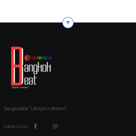
“BangkokBeat” “Lifestyle in Motions”
Follow Us On: