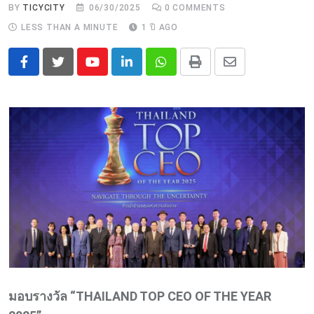
BY
TICYCITY
06/30/2025
0
COMMENTS
LESS THAN A MINUTE
1 ปี AGO
Youtube
LinkedIn
Whatsapp
Print
Share
via
Email
มอบรางวัล “THAILAND TOP CEO OF THE YEAR