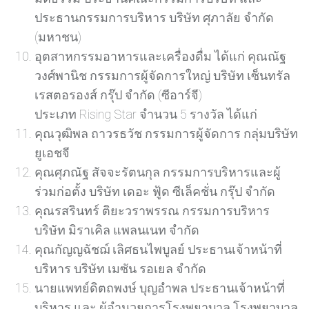
ประธานกรรมการบริหาร บริษัท ศุภาลัย จำกัด
(มหาชน)
อุตสาหกรรมอาหารและเครื่องดื่ม ได้แก่ คุณณัฐ
วงศ์พานิช กรรมการผู้จัดการใหญ่ บริษัท เซ็นทรัล
เรสตอรองส์ กรุ๊ป จำกัด (ซีอาร์จี)
ประเภท Rising Star จำนวน 5 รางวัล ได้แก่
คุณวุฒิพล ถาวรธวัช กรรมการผู้จัดการ กลุ่มบริษัท
ยูเอชจี
คุณศุภณัฐ สัจจะรัตนกุล กรรมการบริหารและผู้
ร่วมก่อตั้ง บริษัท เดอะ ฟู้ด ซีเล็คชั่น กรุ๊ป จำกัด
คุณรสรินทร์ ติยะวราพรรณ กรรมการบริหาร
บริษัท มิราเคิล แพลนเนท จำกัด
คุณกัญญฉัชฌ์ เลิศธนไพบูลย์ ประธานเจ้าหน้าที่
บริหาร บริษัท เมซัน รอเยล จำกัด
นายแพทย์ดิตถพงษ์ บุญอำพล ประธานเจ้าหน้าที่
บริหาร และ ผู้อำนวยการโรงพยาบาล โรงพยาบาล