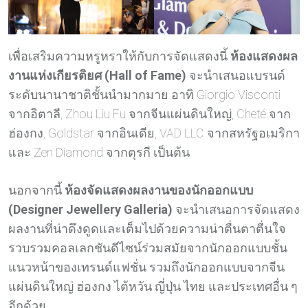
เพื่อเสริมความหรูหราให้กับการจัดแสดงนี้
ห้องแสดงผล
งานแห่งเกียรติยศ
(Hall of Fame)
จะนำเสนอแบรนด์
ระดับนานาชาติชั้นนำมากมาย อาทิ Giorgio Visconti
จากอิตาลี, Zhou Liu Fu จากจีนแผ่นดินใหญ่, Cheté จาก
ฮ่องกง, Goldstar จากอินเดีย, VAD LLC จากสหรัฐอเมริกา
และ Zen Diamond จากตุรกี เป็นต้น
นอกจากนี้
ห้องจัดแสดงผลงานของนักออกแบบ
(Designer Jewellery Galleria)
จะนำเสนอการจัดแสดง
ผลงานที่น่าดึงดูดและเต็มไปด้วยความน่าตื่นตาตื่นใจ
รวบรวมคอลเลกชันดีไซน์ร่วมสมัยจากนักออกแบบชั้น
แนวหน้าของเทรนด์แฟชั่น รวมถึงนักออกแบบจากจีน
แผ่นดินใหญ่ ฮ่องกง ไต้หวัน ญี่ปุ่น ไทย และประเทศอื่น ๆ
อีกด้วย