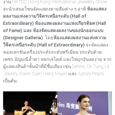
งาน HKTDC Hong Kong International Jewellery Show
จะนำเสนอโซนจัดแสดงตามธีมต่าง ๆ อาทิ
ห้องแสดง
ผลงานแห่งความวิจิตรเหนือระดับ (
Hall of
Extraordinary)
ห้องแสดงผลงานแห่งเกียรติยศ
(Hall
of Fame)
และ
ห้องจัดแสดงผลงานของนักออกแบบ
(Designer Galleria)
โดย
ห้องแสดงผลงานแห่งความ
วิจิตรเหนือระดับ (
Hall of Extraordinary)
จะจัดแสดง
คอลเลกชันเครื่องประดับระดับพรีเมี่ยม ประดับด้วย
เพชร อัญมณีล้ำค่า หยกเจไดต์ และไข่มุกอันงดงาม จาก
ผู้แสดงสินค้าชั้นนำที่มีชื่อเสียง เช่น Dehres, On Tung, Lili
Jewelry, Karen Suen, Heinz Mayer และ Autore Pearls
เป็นต้น