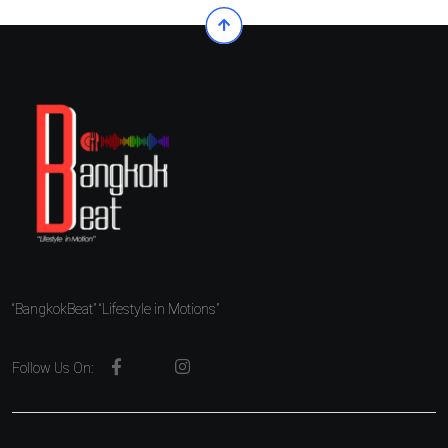
“BangkokBeat” “Lifestyle in Motions”
Follow Us On: