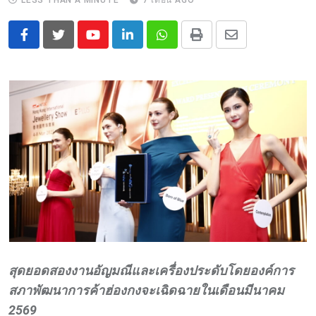
LESS THAN A MINUTE
7 เดือน AGO
Youtube
LinkedIn
Whatsapp
Print
Share
via
Email
สุดยอดสองงานอัญมณีและเครื่องประดับโดย
องค์การ
สภาพัฒนาการค้าฮ่องกง
จะเฉิดฉายในเดือนมีนาคม
2569