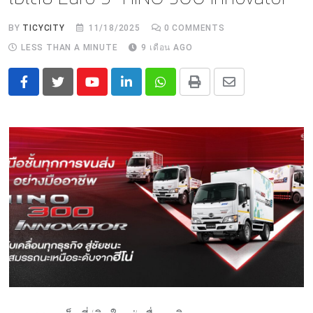
BY
TICYCITY
11/18/2025
0
COMMENTS
LESS THAN A MINUTE
9 เดือน AGO
Youtube
LinkedIn
Whatsapp
Print
Share
via
Email