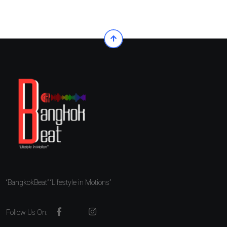
“BangkokBeat” “Lifestyle in Motions”
Follow Us On: