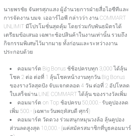
นายพรชัย จันทรศุภแสง ผู้อำนวยการฝ่ายสื่อไอซีทีและ
การจัดงาน บมจ. เออาร์ไอพี กล่าวว่า งาน COMMART
UNLIMIT มีโปรโมชั่นสุดคุ้ม โดยร่วมกับพันธมิตรได้
เตรียมข้อเสนอ เฉพาะช้อปสินค้าในงานเท่านั้น รวมถึง
กิจกรรมพิเศษไว้มากมาย ทั้งก่อนและระหว่างงาน
ประกอบด้วย
คอมมาร์ต Big Bonus ช้ช้อปครบทุก 3,000 ได้ลุ้น
โชค 2 ต่อ ต่อที่ 1 ลุ้นโชคหน้างานทุกวัน Big Bonus
ของรางวัลสุดปัง จับแจกตลอด 4 วัน ต่อที่ 2 อัปโหลด
ใบเสร็จผ่าน LINE COMMART ได้ลุ้น ของรางวัลเพิ่ม
คอมมาร์ต on Top ช้อปครบ 50,000.- รับคูปองลด
เพิ่ม 500.- (เฉพาะวันพฤหัสบดี-ศุกร์)
คอมมาร์ต วัดดวง ร่วมสนุกหมุนวงล้อ ลุ้นคูปอง
ส่วนลดสูงสุด 10,000.- (แค่สมัครสมาชิกที่บูธคอมมาร์