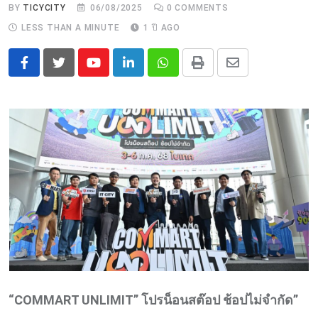
BY
TICYCITY
06/08/2025
0
COMMENTS
LESS THAN A MINUTE
1 ปี AGO
Youtube
LinkedIn
Whatsapp
Print
Share
via
Email
“COMMART UNLIMIT” โปรน็อนสต๊อป ช้อปไม่จำกัด”