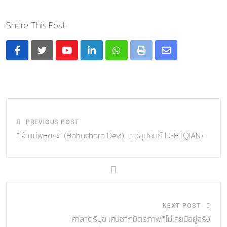
Share This Post:
Youtube
LinkedIn
Whatsapp
Print
Share
via
Email
PREVIOUS POST
“เจ้าแม่พหุชระ” (Bahuchara Devi) เทวีอุปถัมภ์ LGBTQIAN+
NEXT POST
ศาลาตรีมุข เศษซากมิตรภาพที่ไม่เคยมีอยู่จริง