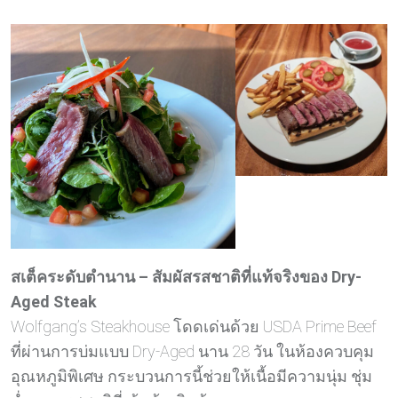
สเต็คระดับตำนาน – สัมผัสรสชาติที่แท้จริงของ Dry-
Aged Steak
Wolfgang’s Steakhouse โดดเด่นด้วย USDA Prime Beef
ที่ผ่านการบ่มแบบ Dry-Aged นาน 28 วัน ในห้องควบคุม
อุณหภูมิพิเศษ กระบวนการนี้ช่วยให้เนื้อมีความนุ่ม ชุ่ม