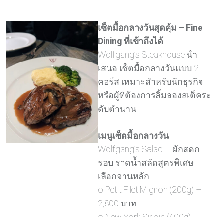
เซ็ตมื้อกลางวันสุดคุ้ม – Fine
Dining ที่เข้าถึงได้
Wolfgang’s Steakhouse นำ
เสนอ เซ็ตมื้อกลางวันแบบ 2
คอร์ส เหมาะสำหรับนักธุรกิจ
หรือผู้ที่ต้องการลิ้มลองสเต็คระ
ดับตำนาน
เมนูเซ็ตมื้อกลางวัน
Wolfgang’s Salad – ผักสดก
รอบ ราดน้ำสลัดสูตรพิเศษ
เลือกจานหลัก
o Petit Filet Mignon (200g) –
2,800 บาท
o New York Sirloin (400g) –