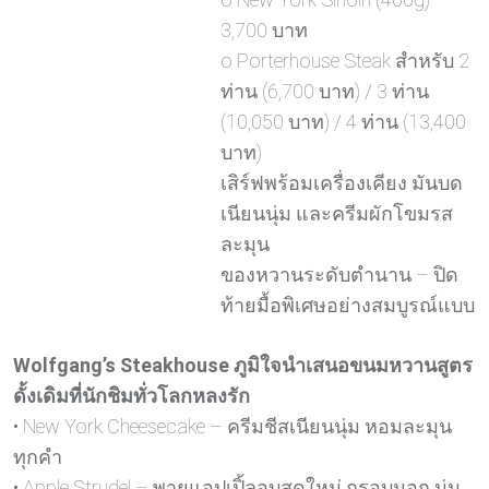
3,700 บาท
o Porterhouse Steak สำหรับ 2
ท่าน (6,700 บาท) / 3 ท่าน
(10,050 บาท) / 4 ท่าน (13,400
บาท)
เสิร์ฟพร้อมเครื่องเคียง มันบด
เนียนนุ่ม และครีมผักโขมรส
ละมุน
ของหวานระดับตำนาน – ปิด
ท้ายมื้อพิเศษอย่างสมบูรณ์แบบ
Wolfgang’s Steakhouse ภูมิใจนำเสนอขนมหวานสูตร
ดั้งเดิมที่นักชิมทั่วโลกหลงรัก
• New York Cheesecake – ครีมชีสเนียนนุ่ม หอมละมุน
ทุกคำ
• Apple Strudel – พายแอปเปิ้ลอบสดใหม่ กรอบนอก นุ่ม