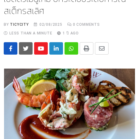
สเต็กรสเลิศ
BY
TICYCITY
02/08/2025
0
COMMENTS
LESS THAN A MINUTE
1 ปี AGO
Youtube
LinkedIn
Whatsapp
Print
Share
via
Email