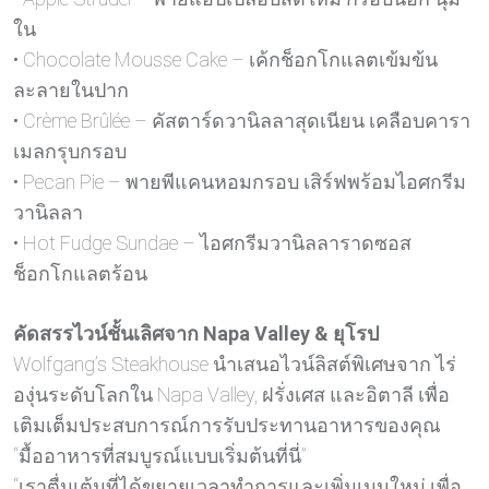
ใน
• Chocolate Mousse Cake – เค้กช็อกโกแลตเข้มข้น
ละลายในปาก
• Crème Brûlée – คัสตาร์ดวานิลลาสุดเนียน เคลือบคารา
เมลกรุบกรอบ
• Pecan Pie – พายพีแคนหอมกรอบ เสิร์ฟพร้อมไอศกรีม
วานิลลา
• Hot Fudge Sundae – ไอศกรีมวานิลลาราดซอส
ช็อกโกแลตร้อน
คัดสรรไวน์ชั้นเลิศจาก Napa Valley & ยุโรป
Wolfgang’s Steakhouse นำเสนอไวน์ลิสต์พิเศษจาก ไร่
องุ่นระดับโลกใน Napa Valley, ฝรั่งเศส และอิตาลี เพื่อ
เติมเต็มประสบการณ์การรับประทานอาหารของคุณ
“มื้ออาหารที่สมบูรณ์แบบเริ่มต้นที่นี่”
“เราตื่นเต้นที่ได้ขยายเวลาทำการและเพิ่มเมนูใหม่ เพื่อ