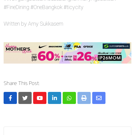
#FineDining #OneBangkok #ticycity
Written by Amy Sukkasem
Share This Post:
Youtube
LinkedIn
Whatsapp
Print
Share
via
Email