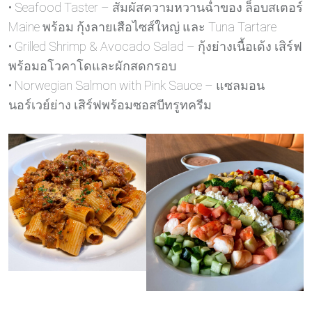
• Seafood Taster – สัมผัสความหวานฉ่ำของ ล็อบสเตอร์
Maine พร้อม กุ้งลายเสือไซส์ใหญ่ และ Tuna Tartare
• Grilled Shrimp & Avocado Salad – กุ้งย่างเนื้อเด้ง เสิร์ฟ
พร้อมอโวคาโดและผักสดกรอบ
• Norwegian Salmon with Pink Sauce – แซลมอน
นอร์เวย์ย่าง เสิร์ฟพร้อมซอสบีทรูทครีม