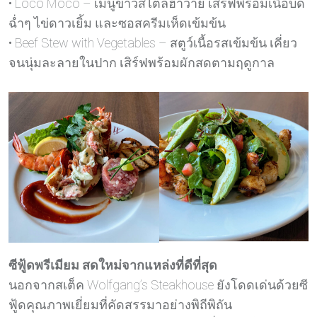
• Loco Moco – เมนูข้าวสไตล์ฮาวาย เสิร์ฟพร้อมเนื้อบด
ฉ่ำๆ ไข่ดาวเยิ้ม และซอสครีมเห็ดเข้มข้น
• Beef Stew with Vegetables – สตูว์เนื้อรสเข้มข้น เคี่ยว
จนนุ่มละลายในปาก เสิร์ฟพร้อมผักสดตามฤดูกาล
ซีฟู้ดพรีเมียม สดใหม่จากแหล่งที่ดีที่สุด
นอกจากสเต็ค Wolfgang’s Steakhouse ยังโดดเด่นด้วยซี
ฟู้ดคุณภาพเยี่ยมที่คัดสรรมาอย่างพิถีพิถัน