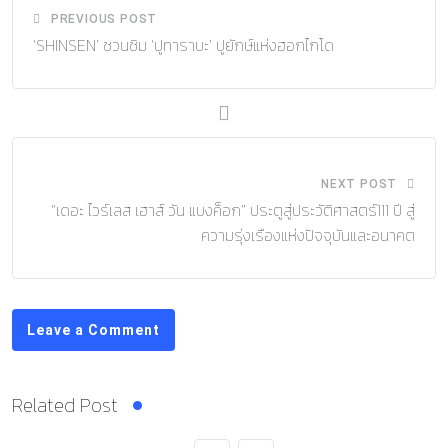
PREVIOUS POST
‘SHINSEN’ ชวนชิม ‘ปูทาราบะ’ ปูยักษ์แห่งฮอกไกโด
NEXT POST
“เดอะ ไวร์เลส เฮาส์ วัน แบงค็อก” ประตูสู่ประวัติศาสตร์111 ปี สู่
ความรุ่งเรืองแห่งปัจจุบันและอนาคต
Leave a Comment
Related Post