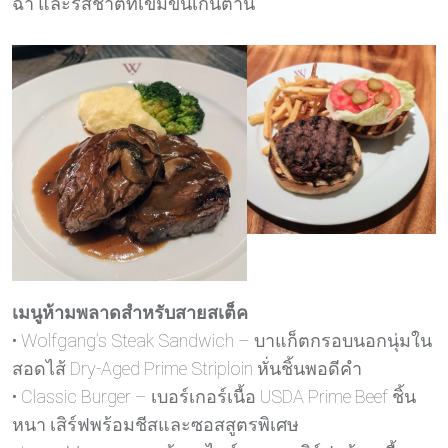
ฉ่ำ และรสชาติที่เข้มข้นเกินต้าน
เมนูห้ามพลาดสำหรับสายสเต็ค
• Wolfgang’s Steak Sandwich – บาแก็ตกรอบนอกนุ่มใน
สอดไส้ Dry-Aged Prime Striploin หั่นชิ้นพอดีคำ
• Classic Burger – เบอร์เกอร์เนื้อ USDA Prime Beef ชิ้น
หนา เสิร์ฟพร้อมชีสและซอสสูตรพิเศษ