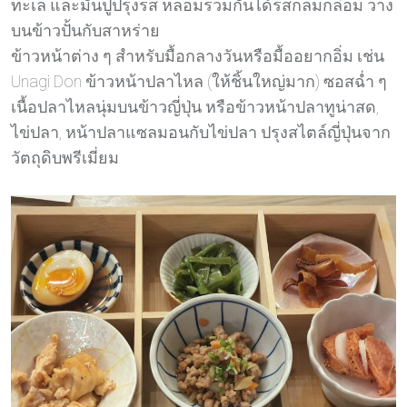
ทะเล และมันปูปรุงรส หลอมรวมกันได้รสกลมกล่อม วาง
บนข้าวปั้นกับสาหร่าย
ข้าวหน้าต่าง ๆ สำหรับมื้อกลางวันหรือมื้ออยากอิ่ม เช่น
Unagi Don ข้าวหน้าปลาไหล (ให้ชิ้นใหญ่มาก) ซอสฉ่ำ ๆ
เนื้อปลาไหลนุ่มบนข้าวญี่ปุ่น หรือข้าวหน้าปลาทูน่าสด,
ไข่ปลา, หน้าปลาแซลมอนกับไข่ปลา ปรุงสไตล์ญี่ปุ่นจาก
วัตถุดิบพรีเมี่ยม