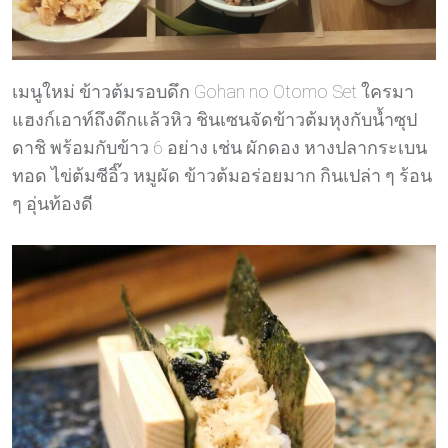
เมนูใหม่ ข้าวต้มรอบดึก Gohan no Otomo Set ใครมา
แฮงก์เอาท์ถึงดึกแล้วหิว ชินเซนจัดข้าวต้มหุงกับน้ำซุป
ดาชิ พร้อมกับข้าว 6 อย่าง เช่น ผักดอง หางปลากระเบน
ทอด ไข่ต้มซีอิ๊ว หมูผัด ข้าวต้มอร่อยมาก กินเปล่า ๆ ร้อน
ๆ อุ่นท้องดี