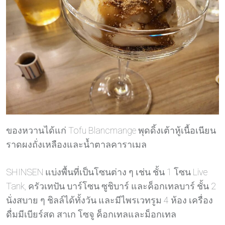
ของหวานได้แก่ Tofu Blancmange พุดดิ้งเต้าหู้เนื้อเนียน
ราดผงถั่งเหลืองและน้ำตาลคาราเมล
SHINSEN แบ่งพื้นที่เป็นโซนต่าง ๆ เช่น ชั้น 1 โซน Live
Tank, ครัวเทปัน บาร์โซน ซูชิบาร์ และค็อกเทลบาร์ ชั้น 2
นั่งสบาย ๆ ชิลล์ได้ทั้งวัน และมีไพรเวทรูม 4 ห้อง เครื่อง
ดื่มมีเบียร์สด สาเก โซจู ค็อกเทลและม็อกเทล