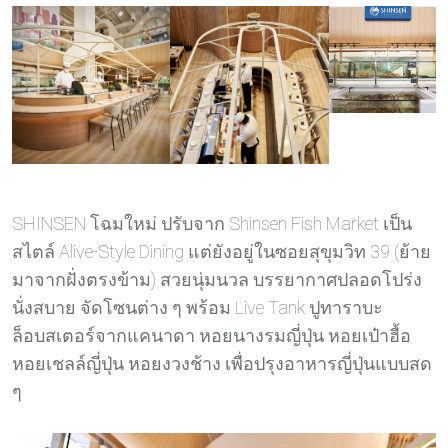
SHINSEN โฉมใหม่ ปรับจาก Shinsen Fish Market เป็น
สไตล์ Alive-Style Dining แต่ยังอยู่ในซอยสุขุมวิท 39 (ย้าย
มาจากฝั่งตรงข้าม) สวยนุ่มนวล บรรยากาศปลอดโปร่ง
นั่งสบาย จัดโซนต่าง ๆ พร้อม Live Tank ปูทาราบะ
ล็อบสเตอร์จากแคนาดา หอยนางรมญี่ปุ่น หอยเป๋าฮื้อ
หอยเชลล์ญี่ปุ่น หอยงวงช้าง เพื่อปรุงอาหารญี่ปุ่นแบบสด
ๆ