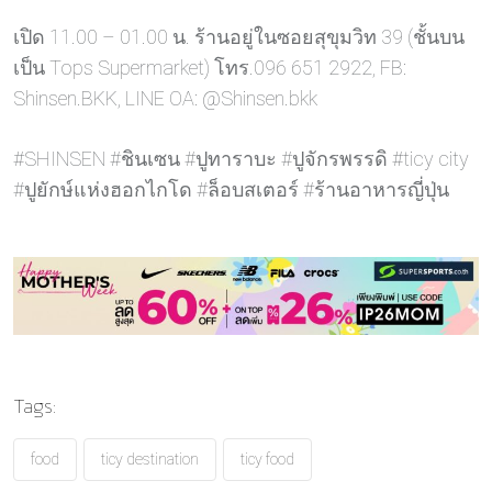
เปิด 11.00 – 01.00 น. ร้านอยู่ในซอยสุขุมวิท 39 (ชั้นบน
เป็น Tops Supermarket) โทร.096 651 2922, FB:
Shinsen.BKK, LINE OA: @Shinsen.bkk
#SHINSEN #ชินเซน #ปูทาราบะ #ปูจักรพรรดิ #ticy city
#ปูยักษ์แห่งฮอกไกโด #ล็อบสเตอร์ #ร้านอาหารญี่ปุ่น
Tags:
food
ticy destination
ticy food