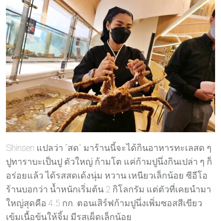
Shinsen แปลว่า “สด” มาร้านนี้จะได้กินอาหารทะเลสด ๆ
ปูทาราบะเป็นปู ตัวใหญ่ ก้ามโต แค่ก้ามปูนึ่งกินเปล่า ๆ ก็
อร่อยแล้ว ได้รสสดเด้งนุ่ม หวาน เหนียวเล็กน้อย ซีอีโอ
ร้านบอกว่า น้ำหนักเริ่มต้น 2 กิโลกรัม แต่ตัวที่เคยนำมา
ใหญ่สุดคือ 4.5 กก. ตอนเสิร์ฟก้ามปูนึ่งเพิ่มซอสสีเขียว
เข้มเนื้อข้นให้จิ้ม มีรสเผ็ดเล็กน้อย