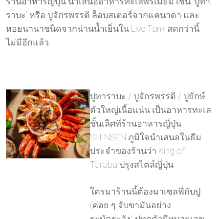
ร้านอาหารญี่ปุ่น นำเสนออาหารทะเลพรีเมี่ยม เช่น ‘ปูทา
ราบะ’ หรือ ปูจักรพรรดิ ล็อบสเตอร์จากแคนาดา และ
หอยนานาชนิดจากน่านน้ำเย็นใน Live Tank สดกว่านี้
ไม่มีอีกแล้ว
ปูทาราบะ / ปูจักรพรรดิ / ปูยักษ์
ตัวใหญ่เนื้อแน่น เป็นอาหารทะเล
ชั้นเลิศที่ร้านอาหารญี่ปุ่น
SHINSEN ภูมิใจนำเสนอในธีม
ประจำของร้านว่า King of
Taraba ปรุงสไตล์ญี่ปุ่น
ใครมาร้านนี้ต้องมาเซลฟี่กับปู
(ค่อย ๆ จับขามันอย่าง
ระมัดระวัง) ปูทุกตัวมีหมายเลข