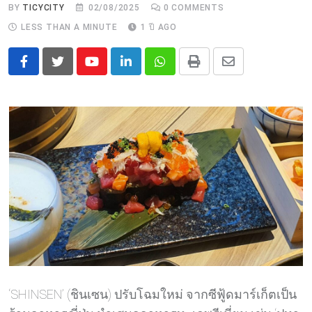
BY
TICYCITY
02/08/2025
0
COMMENTS
LESS THAN A MINUTE
1 ปี AGO
Youtube
LinkedIn
Whatsapp
Print
Share
via
Email
‘SHINSEN’ (ชินเซน) ปรับโฉมใหม่ จากซีฟู้ดมาร์เก็ตเป็น