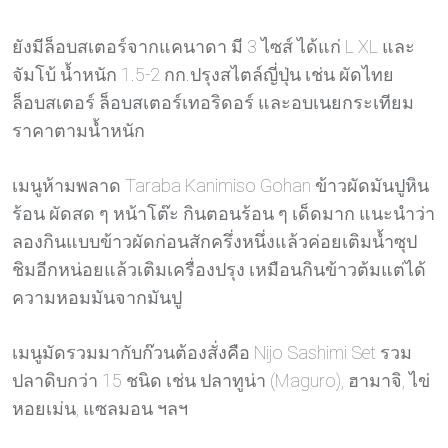
ยังมีล็อบสเตอร์จากแคนาดา มี 3 ไซส์ ได้แก่ L XL และ
จัมโบ้ น้ำหนัก 1.5-2 กก.ปรุงสไตล์ญี่ปุ่น เช่น ผัดไทย
ล็อบสเตอร์ ล็อบสเตอร์เทอริดอร์ และอบเนยกระเทียม
ราคาตามน้ำหนัก
เมนูห้ามพลาด Taraba Kanimiso Gohan ข้าวผัดมันปูหิน
ร้อน ผัดสด ๆ หน้าโต๊ะ กินตอนร้อน ๆ เด็ดมาก แนะนำว่า
ลองกินแบบข้าวผัดก่อนสักครึ่งหนึ่งแล้วค่อยเติมน้ำซุป
ชิมอีกหน่อยแล้วเติมเครื่องปรุง เหมือนกินข้าวต้มแต่ได้
ความหอมมันจากมันปู
เมนูมัดรวมมากับก๊วนต้องสั่งคือ Nijo Sashimi Set รวม
ปลาดิบกว่า 15 ชนิด เช่น ปลาทูน่า (Maguro), ฮามาจิ, ไข่
หอยเม่น, แซลมอน ฯลฯ