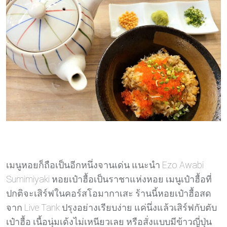
เมนูหอยก็ถือเป็นอีกหนึ่งจานเด่น แนะนำ Ezo Awabi
Sumimiyaki หอยเป๋าฮื้อเป็นราชาแห่งหอย เมนูเป๋าฮื้อที่
ปกติจะเสิร์ฟในคอร์สโอมากาเสะ ร้านนี้หอยเป๋าฮื้อสด
จาก Live Tank ปรุงอย่างเรียบง่าย แค่นึ่งแล้วเสิร์ฟกับตับ
เป๋าฮื้อ เนื้อนุ่มเด้งไม่เหนียวเลย หรือสั่งแบบมีข้าวญี่ปุ่น