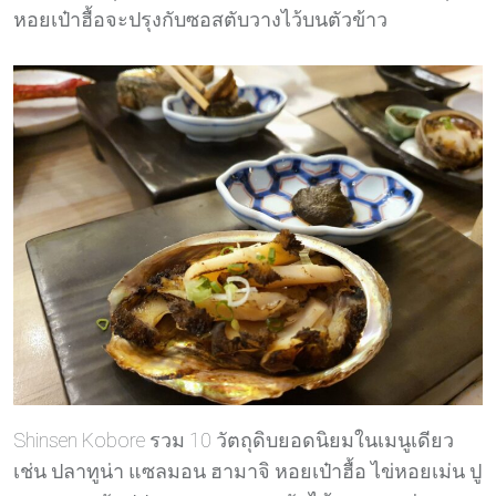
หอยเป๋าฮื้อจะปรุงกับซอสตับวางไว้บนตัวข้าว
Shinsen Kobore รวม 10 วัตถุดิบยอดนิยมในเมนูเดียว
เช่น ปลาทูน่า แซลมอน ฮามาจิ หอยเป๋าฮื้อ ไข่หอยเม่น ปู