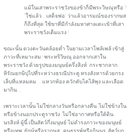
แม้ในเสาพระราชวังของข้าก็มีพระวิษณุหรือ ?
“ใช่แล้ว… เสด็จพ่อ” ว่าแล้วอารมณ์ของรากษส
ก็ถึงที่สุด ใช้ขาที่มีกำลังมหาศาลเตะเข้าที่เสา
พระราชวังเต็มแรง !
ขณะนั้น ดวงตะวันคล้อยต่ำ ในยามเวลาโพล้เพล้ เข้าสู่
ภาวะที่เหมาะสม ! พระหริวิษณุ ออกจากเสาใน
พระราชวัง ด้วยรูปของมนุษย์ครึ่งสิงห์ กระชากลาก
หิรัณยกษิปุไปที่ระหว่างธรณีประตู ทรงสังหารด้วยกรง
เล็บที่แหลมคม … แหวกท้อง ควักตับไตไส้พุง และเลือด
มากิน….
เพราะเวลานั้น ไม่ใช่กลางวันหรือกลางคืน ,ไม่ใช่ข้างใน
หรือข้างนอกประตูราชวัง ไม่ใช่อากาศหรือใต้ดิน
นรสิงห์ ผู้นี้ เป็นสัตว์กึ่งมนุษย์ ไม่ดำรงภาวะของมนุษย์
หรือเทพ, ยักษ์หรือรากษส , คนธรรพ์หรือกินนร, สัตว์บก