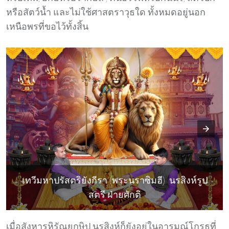
หรือสัตว์น้ำ และไม่ใช้ศาสตราวุธใด ทั้งหมดอยู่นอก
เหนือพรที่ขอไว้ทั้งสิ้น
เทวีมหาปรัสตริยังกีรา (พระนราซิมฮี) นรสิงห์รูป
สตรี ฝ่ายศักติ
เมื่อสังหารหิรัณยกษิปุ นรสิงห์ก็ยังอยู่ในอารมณ์โกรธที่