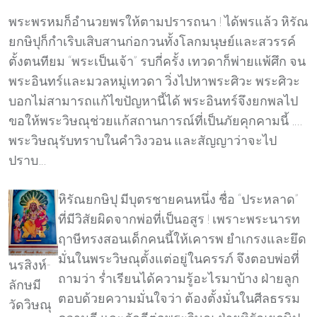
พระพรหมก็อำนวยพรให้ตามปรารถนา ! ได้พรแล้ว หิรัณ
ยกษิปุก็กำเริบเสิบสานก่อกวนทั้งโลกมนุษย์และสวรรค์
ตั้งตนทียม “พระเป็นเจ้า” รบกี่ครั้ง เทวดาก็พ่ายแพ้ศึก จน
พระอินทร์และมวลหมู่เทวดา วิ่งไปหาพระศิวะ พระศิวะ
บอกไม่สามารถแก้ไขปัญหานี้ได้ พระอินทร์จึงยกพลไป
ขอให้พระวิษณุช่วยแก้สถานการณ์ที่เป็นภัยคุกคามนี้ ….
พระวิษณุรับทราบในคำวิงวอน และสัญญาว่าจะไป
ปราบ…
หิรัณยกษิปุ มีบุตรชายคนหนึ่ง ชื่อ “ประหลาด”
ที่มีวิสัยผิดจากพ่อที่เป็นอสูร ! เพราะพระนารท
ฤาษีทรงสอนเด็กคนนี้ให้เคารพ ยำเกรงและยึด
มั่นในพระวิษณุตั้งแต่อยู่ในครรภ์ จึงตอบพ่อที่
นรสิงห์-
ถามว่า ร่ำเรียนได้ความรู้อะไรมาบ้าง ฝ่ายลูก
ลักษมี
ตอบด้วยความมั่นใจว่า ต้องตั้งมั่นในศีลธรรม
วัดวิษณุ