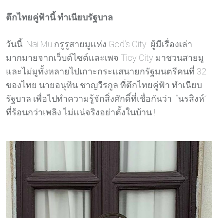
ตึกไทยคู่ฟ้านี้ ทำเนียบรัฐบาล
วันนี้ Nai Mu กรูรูสายมูแห่ง God’s City ผู้มีเรื่องเล่า
มากมายจากเว็บต์ไซต์และเพจ Ticy City มาชวนสายมู
และไม่มูทั้งหลายไปเกาะกระแสนายกรัฐมนตรีคนที่ 32
ของไทย นายอนุทิน ชาญวีรกูล ที่ตึกไทยคู่ฟ้า ทำเนียบ
รัฐบาล เพื่อไปทำความรู้จักสิ่งศักดิ์ที่เชื่อกันว่า “นรสิงห์”
ที่ร้อนกว่าเพลิง ไม่แน่จริงอย่าตั้งในบ้าน !