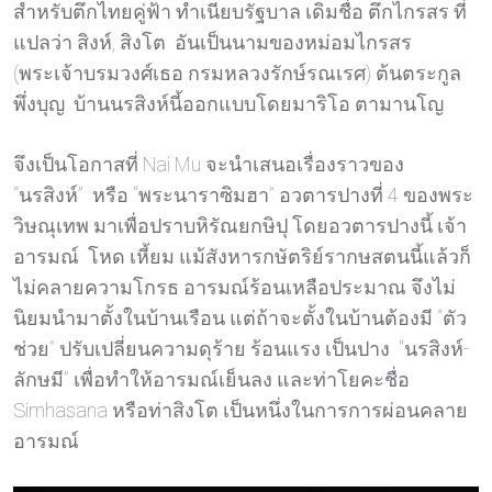
สำหรับตึกไทยคู่ฟ้า ทำเนียบรัฐบาล เดิมชื่อ ตึกไกรสร ที่
แปลว่า สิงห์, สิงโต อันเป็นนามของหม่อมไกรสร
(พระเจ้าบรมวงศ์เธอ กรมหลวงรักษ์รณเรศ) ต้นตระกูล
พึ่งบุญ บ้านนรสิงห์นี้ออกแบบโดยมาริโอ ตามานโญ
จึงเป็นโอกาสที่ Nai Mu จะนำเสนอเรื่องราวของ
“นรสิงห์” หรือ “พระนาราซิมฮา” อวตารปางที่ 4 ของพระ
วิษณุเทพ มาเพื่อปราบหิรัณยกษิปุ โดยอวตารปางนี้ เจ้า
อารมณ์ โหด เหี้ยม แม้สังหารกษัตริย์รากษสตนนี้แล้วก็
ไม่คลายความโกรธ อารมณ์ร้อนเหลือประมาณ จึงไม่
นิยมนำมาตั้งในบ้านเรือน แต่ถ้าจะตั้งในบ้านต้องมี “ตัว
ช่วย” ปรับเปลี่ยนความดุร้าย ร้อนแรง เป็นปาง “นรสิงห์-
ลักษมี” เพื่อทำให้อารมณ์เย็นลง และท่าโยคะชื่อ
Simhasana หรือท่าสิงโต เป็นหนึ่งในการการผ่อนคลาย
อารมณ์