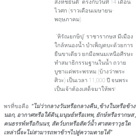
สิงห์ชยันตี” ตรงกับวันที่ 14 เดือน
ไวศก (ราวเดือนเมษายน-
พฤษภาคม)
“หิรัณยกษิปุ” ราชารากษส มีเมือง
ใกล้หนองน้ำ บำเพ็ญตบะด้วยการ
ยืนขาเดียว ยกมือพนมเหนือศีรษะ
ทำสมาธิกรรมฐานในน้ำ ถวาย
บูชาแด่พระพรหม (บ้างว่าพระ
ศิวะ) เป็นเวลา 11,000 ปี จนพระ
เป็นเจ้าต้องเสด็จมาให้พร!
พรที่ขอคือ
“
ไม่ว่ากลางวันหรือกลางคืน
,
ข้างในหรือข้าง
นอก
,
อากาศหรือใต้ดิน
,
มนุษย์หรือเทพ
,
ยักษ์หรือรากษส
,
คนธรรพ์หรือกินนร
,
สัตว์บกหรือสัตว์น้ำ ศาสตราวุธใด
เหล่านี้จะไม่สามารถพาข้าฯไปสู่ความตายได้
”