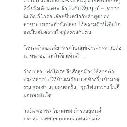
ความดี และภักดีต่อพระวิษณุ ฝ่ายหิรัณยกษิปุ
ที่ตั้งตัวเทียมพระเจ้า บังคับให้มนุษย์ – เทวดา
นับถือ ก็โกรธ เลือดขึ้นหน้ากับคำพูดของ
ลูกชาย เพราะถ้ายังปล่อยให้ความคิดนี้เติบโต
จะเป็นอันตรายใหญ่หลวงกับตน
“ไหน เจ้าลองเรียกพระวิษณุที่เจ้าเคารพ นับถือ
นักหนาออกมาให้ข้าเห็นสิ” ….
ว่างเปล่า ! พ่อโกรธ จึงสั่งลูกน้องให้ลากตัว
ประหลาดไปให้ช้างเหยียบ แต่ช้างวิ่งเข้ามาชู
งวง คุกเข่า นบนอบซะงั้น ! จุดไฟเผาร่าง ไฟก็
มอดลงทันใด
“เสด็จพ่อ พระวิษณุเทพ ดำรงอยู่ทุกที่” !
ประหลาดพยายามจะบอกพ่ออีกครั้ง