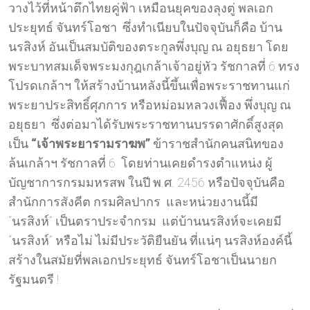
วางไว้ที่หน้าตึกไทยคู่ฟ้า เหมือนยุคของลุงตู่ พลเอก
ประยุทธ์ จันทร์โอชา ซึ่งทำเนียบในปัจจุบันก็คือ บ้าน
นรสิงห์ อันเป็นสมบัติของตระกูลพึ่งบุญ ณ อยุธยา โดย
พระบาทสมเด็จพระมงกุฎเกล้าเจ้าอยู่หัว รัชกาลที่ 6 ทรง
โปรดเกล้าฯ ให้สร้างบ้านหลังนี้ขึ้นเพื่อพระราชทานแก่
พระยาประสิทธิ์ศุภการ หรือหม่อมหลวงเฟื้อง พึ่งบุญ ณ
อยุธยา ซึ่งต่อมาได้รับพระราชทานบรรดาศักดิ์สูงสุด
เป็น
“เจ้าพระยารามราฆพ”
ข้าราชสำนักคนสนิทของ
ล้นเกล้าฯ รัชกาลที่ 6 โดยท่านเคยดำรงตำแหน่ง ผู้
บัญชาการกรมมหรสพ ในปี พ.ศ. 2456 หรือปัจจุบันคือ
สำนักการสังคีต กรมศิลปากร และหน่วยงานนี้มี
“นรสิงห์” เป็นตราประจำกรม แต่บ้านนรสิงห์จะเคยมี
“นรสิงห์” หรือไม่ ไม่มีประวัติยืนยัน ที่แน่ๆ นรสิงห์องค์นี้
สร้างในสมัยที่พลเอกประยุทธ์ จันทร์โอชาเป็นนายก
รัฐมนตรี !