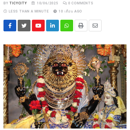
BY
TICYCITY
10/06/2025
0
COMMENTS
LESS THAN A MINUTE
10 เดือน AGO
Youtube
LinkedIn
Whatsapp
Print
Share
via
Email