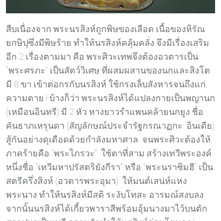
สืบเนื่องจาก พระนรสิงห์ถูกพิษของเลือด เนื้อของหิรัณ
ยกษิปุซึ่งมีพิษร้าย ทำให้นรสิงห์คลุ้มคลั่ง จึงมีเรื่องเสริม
อีก 2 เรื่องตามมา คือ พระศิวะเทพจึงต้องอวตารเป็น
“พระศรภะ” เป็นสัตว์วิเศษ ที่ผสมผสานของนกและสิงโต
มี 8 ขา เข้าต่อกรกับนรสิงห์ ใช้กรงเล็บสังหารจนถึงแก่
ความตาย ! บ้างก็ว่า พระนรสิงห์ได้แปลงกายเป็นพญานก
(เหมือนอินทรี) มี 2 หัว หางยาวรำแพนคล้ายนกยูง ชื่อ
คันธาภเหรุนดา (สัญลักษณ์ประจำรัฐกรณาฏกะ อินเดีย)
สู้กันอย่างดุเดือดด้วยกำลังมหาศาล จนพระศิวะต้องให้
ภาคร้ายคือ “พระไภรวะ” ใช้ตาที่สาม สร้างเทวีพระองค์
หนึ่งชื่อ “เทวีมหาปรัสตริยังกีรา” หรือ “พระนราซิมฮี” เป็น
สตรีครึ่งสิงห์ (อวตารพระอุมา) ให้มนต์เสน่ห์แห่ง
พระนาง ทำให้นรสิงห์มีสติ ระงับโทสะ อารมณ์สงบลง
จากนั้นนรสิงห์ได้เกี้ยวพาราสีพร้อมอุ้มนางมาไว้บนตัก