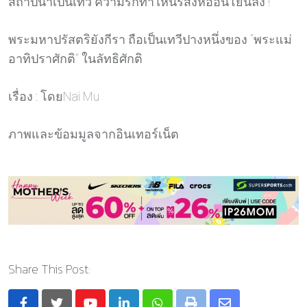
สถาปนาเป็นเทวี ความรักทำให้นรสิงห์อ่อนโยนลง !
พระมหาปรัสตริยังกีรา ถือเป็นเทวีปางหนึ่งของ “พระแม่
อาทิปราศักติ” ในลัทธิศักติ
เรื่อง : โดยNai Mu
ภาพและข้อมมูลจากอินเทอร์เน็ต
Share This Post: