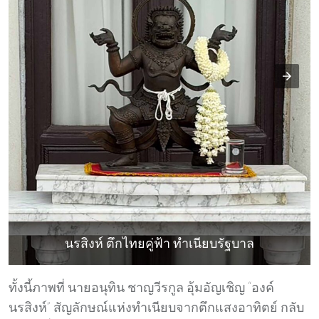
นรสิงห์ ตึกไทยคู่ฟ้า ทำเนียบรัฐบาล
ทั้งนี้ภาพที่ นายอนุทิน ชาญวีรกูล อุ้มอัญเชิญ “องค์
นรสิงห์” สัญลักษณ์แห่งทำเนียบจากตึกแสงอาทิตย์ กลับ