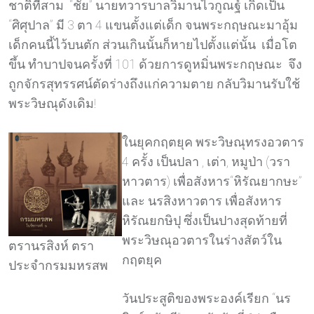
ชาติที่สาม “ชัย” นายทวารบาลวิมานไวกูณฐ์ เกิดเป็น
“ศิศุปาล” มี 3 ตา 4 แขนตั้งแต่เด็ก จนพระกฤษณะมาอุ้ม
เด็กคนนี้ไว้บนตัก ส่วนเกินนั้นก็หายไปตั้งแต่นั้น เมื่อโต
ขึ้น ทำบาปจนครั้งที่ 101 ด้วยการดูหมิ่นพระกฤษณะ จึง
ถูกจักรสุทรรศน์ตัดร่างถึงแก่ความตาย กลับวิมานรับใช้
พระวิษณุดังเดิม!
ในยุคกฤตยุค พระวิษณุทรงอวตาร
4 ครั้ง เป็นปลา , เต่า, หมูป่า (วรา
หาวตาร) เพื่อสังหาร“หิรัณยากษะ”
และ นรสิงหาวตาร เพื่อสังหาร
หิรัณยกษิปุ ซึ่งเป็นปางสุดท้ายที่
พระวิษณุอวตารในร่างสัตว์ใน
ตรานรสิงห์ ตรา
กฤตยุค
ประจำกรมมหรสพ
วันประสูติของพระองค์เรียก “นร