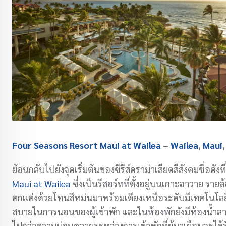
Four Seasons Resort Maui at Wailea
–
Wailea
,
Maui
ย้อนกลับไปยังจุดเริ่มต้นของซีรีส์ดราม่าเสียดสีสังคมชื่อด
Maui at Wailea
ซึ่งเป็นรีสอร์ทที่ตั้งอยู่บนเกาะฮาวาย ร
ตกแต่งด้วยโทนสีหม่นมาพร้อมเตียงเหนือระดับมีเทคโนโล
สบายในการนอนของผู้เข้าพัก และในห้องพักยังมีห้องน้ำลายหิ
ไปกว่าความผ่อนคลายระหว่างการเข้าพักที่ผู้มาเยือนจะได้