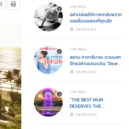
LIVE WELL
อย่าปล่อยให้การหกล้มพราก
รอยยิ้มของคนที่คุณรัก
08/06/2026
LIVE WELL
สยาม ทาคาชิมายะ ชวนบอก
รักแม่ผ่านแคมเปญ “Dear
All Moms”ช็อปคุ้ม รับของ
08/05/2026
ขวัญ พร้อมกิจกรรมสุด
อบอุ่นวันแม่
LIVE WELL
“THE BEST MUM
DESERVES THE
BEST”ไอคอนสยามชวนลูก
08/05/2026
เปลี่ยนจาก ‘ผู้รับ’ เป็น ‘ผู้ให้’
ในวันแม่