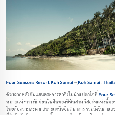
Four Seasons Resort Koh Samui
–
Koh Samui
,
Thail
ด้วยฉากหลังอันแสนตระการตาจึงไม่น่าแปลกใจที่
Four Se
หมายแห่งการพักผ่อนในฝันของซีซันสาม รีสอร์ทแห่งนี้ม
ไทยกับความสะดวกสบายเหนือจินตนาการ รวมถึงวิลล่าและสร