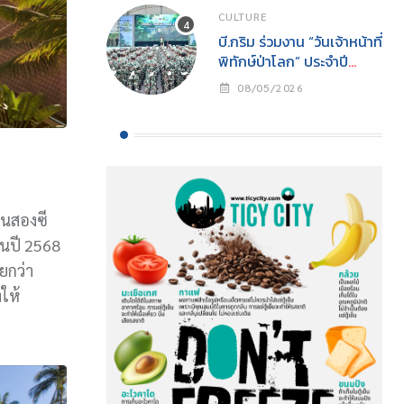
CULTURE
บี.กริม ร่วมงาน “วันเจ้าหน้าที่
พิทักษ์ป่าโลก” ประจำปี
2569สนับสนุนการปฏิบัติ
08/05/2026
งานเจ้าหน้าที่พิทักษ์ป่าพร้อม
ส่งเสริมการอนุรักษ์
ธรรมชาติสู่ความยั่งยืน
ในสองซี
ในปี 2568
ยกว่า
ให้