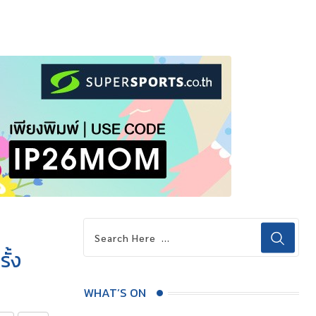
ั้ง
WHAT’S ON