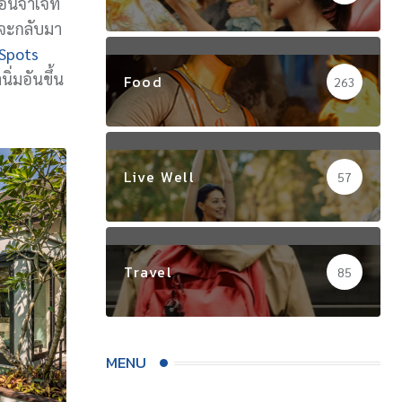
ันจำเจที่
นจะกลับมา
Spots
ิ่มอันขึ้น
Food
263
Live Well
57
Travel
85
MENU