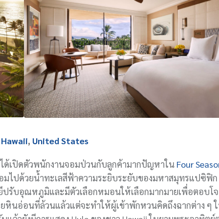
,
Hawaii
,
United States
ังที่ได้เปิดตัวพนักงานจอมป่วนกับลูกค้ามากปัญหาใน
Four Seaso
ายล้อมไปด้วยน้ำทะเลสีฟ้าความระยิบระยับของมหาสมุทรแปซิฟิก
ยีปรับอุณหภูมิและมีตัวเลือกหมอนให้เลือกมากมายเพื่อตอบโ
นอ่อนที่ล้วนแล้วแต่จะทำให้ผู้เข้าพักหวนคิดถึงฉากต่าง ๆ ในซี
รับแล้วยังมีการแสดง Hula ของชาว Hawaii ในยามพระอาทิตย์ตก