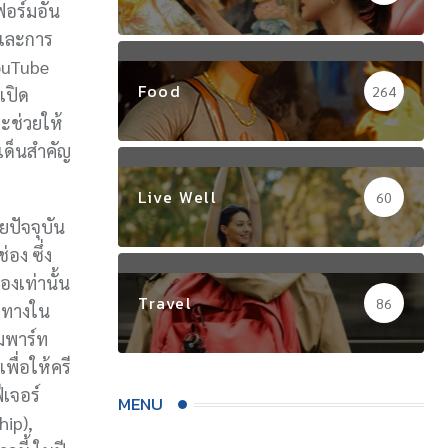
ฟอร์มอัน
 และการ
ouTube
Food
264
เปิด
ะช่วยให้
ะเด็นสำคัญ
Live Well
60
ปัจจุบัน
่อง ซึ่ง
องเท่านั้น
Travel
86
องทางใน
มพาร์ท
พื่อให้ครี
ีเจอร์
MENU
hip),