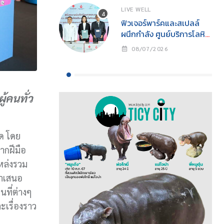
CHANGE” นิทรรศการ
LIVE WELL
อนุรักษ์ทะเลแห่งปีเพื่อการ
ฟิวเจอร์พาร์คและสเปลล์
อนุรักษ์ทรัพยากรทางทะเล
ผนึกกำลัง ศูนย์บริการโลหิต
อย่างยั่งยืน
แห่งชาติ สภากาชาดไทย
08/07/2026
เปิด “ห้องรับบริจาคโลหิต
ประจำที่ (Fixed Station)”
แห่งแรกในศูนย์การค้า
จังหวัดปทุมธานี ภายใต้
้คนทั่ว
โครงการ “ฟิวเจอร์ให้ใจ”
เดินหน้าสร้างสังคมแห่งการ
ให้
ด โดย
ากฝีมือ
แหล่งรวม
นำเสนอ
ที่ต่างๆ
เรื่องราว