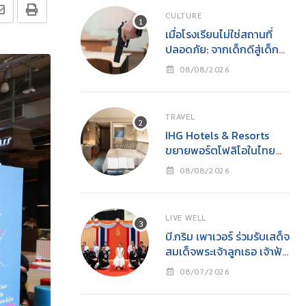
CULTURE
เมื่อโรงเรียนไม่ใช่สถานที่
ปลอดภัย: จากเด็กดีสู่เด็ก
เลว และโศกนาฏกรรมกราด
08/08/2026
ยิงโดยเยาวชน
TRAVEL
IHG Hotels & Resorts
ขยายพอร์ตโฟลิโอในไทย
เปิดตัว Holiday Inn
08/08/2026
Express Krabi Ao Nang
LIVE WELL
บี.กริม เพาเวอร์ ร่วมรับเสด็จ
สมเด็จพระเจ้าลูกเธอ เจ้าฟ้า
สิริวัณณวรี นารีรัตนราช
08/07/2026
กัญญาในงาน “YOUNG
รักษ์ทะเล SEA THE