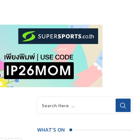
WHAT’S ON