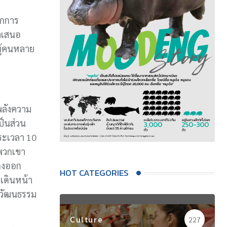
ักการ
นำเสนอ
ผู้คนหลาย
นพลังความ
ป็นส่วน
ระเวลา 10
ง พวกเขา
สดงออก
HOT CATEGORIES
งเดินหน้า
ห้วัฒนธรรม
Culture
227