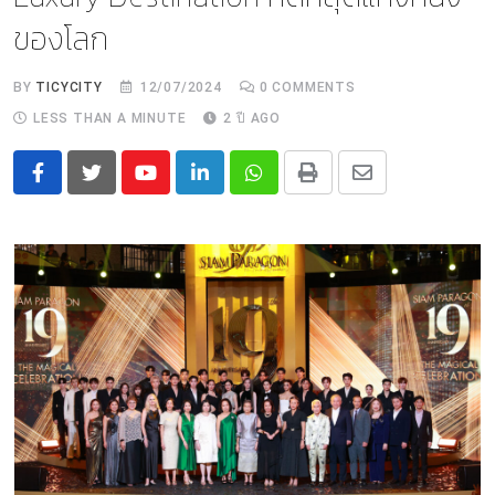
ของโลก
BY
TICYCITY
12/07/2024
0
COMMENTS
LESS THAN A MINUTE
2 ปี AGO
Youtube
LinkedIn
Whatsapp
Print
Share
via
Email