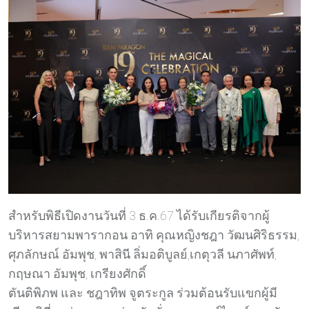
สำหรับพิธีเปิดงานวันที่ 3 ธ.ค.67 ได้รับเกียรติจากผู้
บริหารสยามพารากอน อาทิ คุณหญิงชฎา วัฒนศิริธรรม,
ศุภลักษณ์ อัมพุช, พาสินี ลิ่มอติบูลย์,เกตุวลี นภาศัพท์,
กฤษณา อัมพุช, เกรียงศักดิ์
ตันติพิภพ และ ชฎาทิพ จูตระกูล ร่วมต้อนรับแขกผู้มี