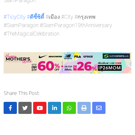
SiamParagon
#TicyCity
#ตีซี้ซิต
ี้ #เมือง #City #กรุงเทพ
#SiamParagon #SiamParagon19thAnniversary
#TheMagicalCelebration
Share This Post:
Youtube
LinkedIn
Whatsapp
Print
Share
via
Email