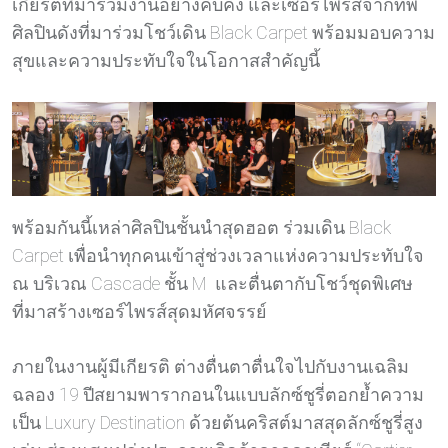
เกียรติที่มาร่วมงานอย่างคับคั่ง และเซอร์ไพรส์จากทัพ
ศิลปินดังที่มาร่วมโชว์เดิน Black Carpet พร้อมมอบความ
สุขและความประทับใจในโอกาสสำคัญนี้
พร้อมกันนี้เหล่าศิลปินชั้นนำสุดฮอต ร่วมเดิน Black
Carpet เพื่อนำทุกคนเข้าสู่ช่วงเวลาแห่งความประทับใจ
ณ บริเวณ Cascade ชั้น M และตื่นตากับโชว์ชุดพิเศษ
ที่มาสร้างเซอร์ไพรส์สุดมหัศจรรย์
ภายในงานผู้มีเกียรติ ต่างตื่นตาตื่นใจไปกับงานเฉลิม
ฉลอง 19 ปีสยามพารากอนในแบบลักซ์ชูรี่ตอกย้ำความ
เป็น Luxury Destination ด้วยต้นคริสต์มาสสุดลักซ์ชูรี่สูง