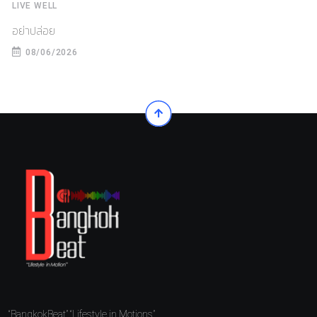
LIVE WELL
อย่าปล่อย
08/06/2026
“BangkokBeat” “Lifestyle in Motions”