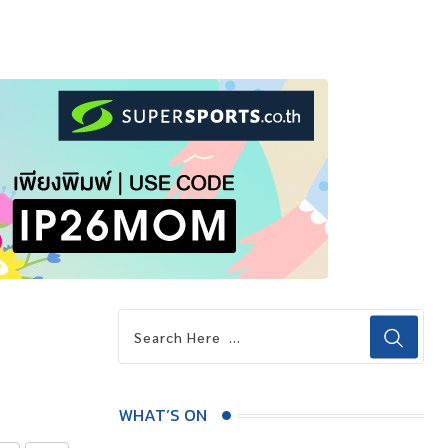
WHAT’S ON