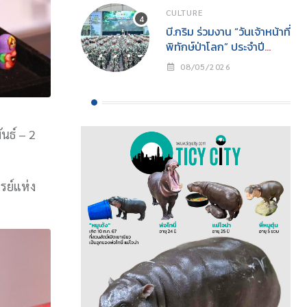
CULTURE
บี.กริม ร่วมงาน “วันเจ้าหน้าที่
พิทักษ์ป่าโลก” ประจำปี
2569สนับสนุนการปฏิบัติ
08/05/2026
งานเจ้าหน้าที่พิทักษ์ป่าพร้อม
ส่งเสริมการอนุรักษ์
ธรรมชาติสู่ความยั่งยืน
นธ์ – 2
รย์แห่ง