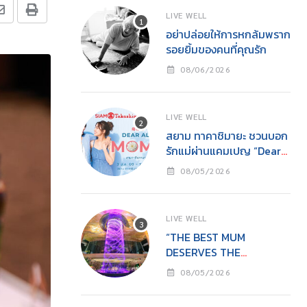
LIVE WELL
อย่าปล่อยให้การหกล้มพราก
รอยยิ้มของคนที่คุณรัก
08/06/2026
LIVE WELL
สยาม ทาคาชิมายะ ชวนบอก
รักแม่ผ่านแคมเปญ “Dear
All Moms”ช็อปคุ้ม รับของ
08/05/2026
ขวัญ พร้อมกิจกรรมสุด
อบอุ่นวันแม่
LIVE WELL
“THE BEST MUM
DESERVES THE
BEST”ไอคอนสยามชวนลูก
08/05/2026
เปลี่ยนจาก ‘ผู้รับ’ เป็น ‘ผู้ให้’
ในวันแม่