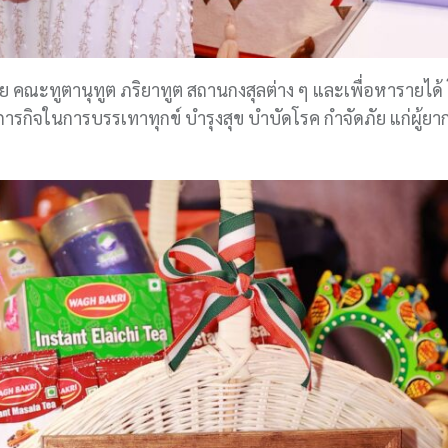
ย คณะทูตานุทูต ภริยาทูต สถานกงสุลต่าง ๆ และเพื่อหารายได้
จในการบรรเทาทุกข์ บำรุงสุข บำบัดโรค กำจัดภัย แก่ผู้ยากไร