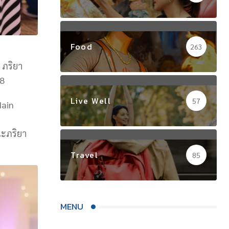
Food
263
 ภริยา
68
Live Well
57
Main
ณะภริยา
Travel
85
MENU