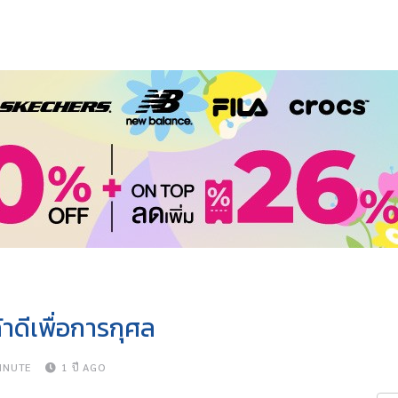
าดีเพื่อการกุศล
INUTE
1 ปี AGO