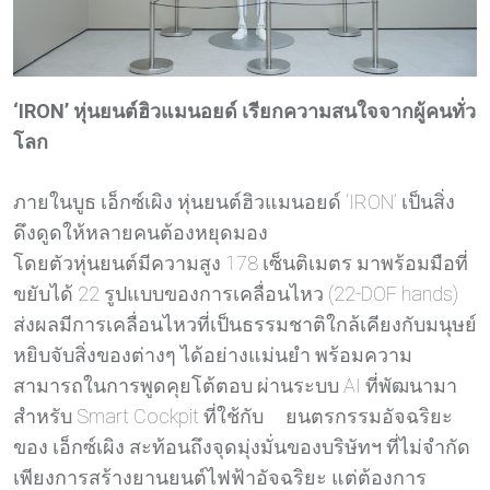
‘IRON’
หุ่นยนต์ฮิวแมนอยด์ เรียกความสนใจจากผู้คนทั่ว
โลก
ภายในบูธ เอ็กซ์เผิง หุ่นยนต์ฮิวแมนอยด์ ‘IRON’ เป็นสิ่ง
ดึงดูดให้หลายคนต้องหยุดมอง
โดยตัวหุ่นยนต์มีความสูง 178 เซ็นติเมตร มาพร้อมมือที่
ขยับได้ 22 รูปแบบของการเคลื่อนไหว (22-DOF hands)
ส่งผลมีการเคลื่อนไหวที่เป็นธรรมชาติใกล้เคียงกับมนุษย์
หยิบจับสิ่งของต่างๆ ได้อย่างแม่นยำ พร้อมความ
สามารถในการพูดคุยโต้ตอบ ผ่านระบบ AI ที่พัฒนามา
สำหรับ Smart Cockpit ที่ใช้กับ ยนตรกรรมอัจฉริยะ
ของ เอ็กซ์เผิง สะท้อนถึงจุดมุ่งมั่นของบริษัทฯ ที่ไม่จำกัด
เพียงการสร้างยานยนต์ไฟฟ้าอัจฉริยะ แต่ต้องการ