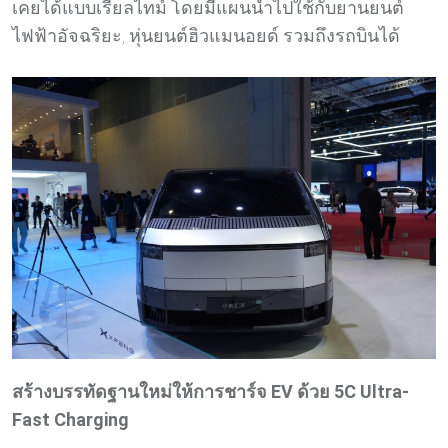
เคยได้แบบเรียลไทม์ โดยมีแผนนำไปใช้กับยานยนต์
ไฟฟ้าอัจฉริยะ, หุ่นยนต์ฮิวแมนอยด์ รวมถึงรถบินได้
สร้างบรรทัดฐานใหม่ให้การชาร์จ
EV
ด้วย
5C Ultra-
Fast Charging