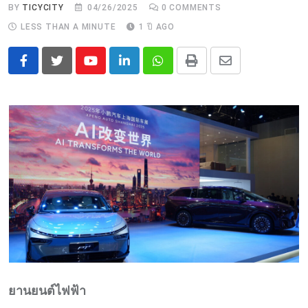
BY
TICYCITY
04/26/2025
0
COMMENTS
LESS THAN A MINUTE
1 ปี AGO
Youtube
LinkedIn
Whatsapp
Print
Share
via
Email
ยานยนต์ไฟฟ้า