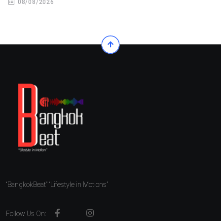
08/08/2026
“BangkokBeat” “Lifestyle in Motions”
Follow Us On: