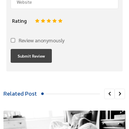
Rating
1
2
3
4
5
Review anonymously
Related Post