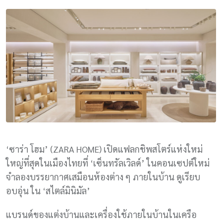
‘ซาร่า โฮม’ (ZARA HOME) เปิดแฟลกชิพสโตร์แห่งใหม่
ใหญ่ที่สุดในเมืองไทยที่ ‘เซ็นทรัลเวิลด์’ ในคอนเซปต์ใหม่
จำลองบรรยากาศเสมือนห้องต่าง ๆ ภายในบ้าน ดูเรียบ
อบอุ่น ใน ‘สไตล์มินิมัล’
แบรนด์ของแต่งบ้านและเครื่องใช้ภายในบ้านในเครือ