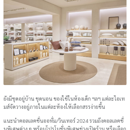
ยังมีชุดอยู่บ้าน ชุดนอน ของใช้ในห้องเด็ก ฯลฯ แต่ละไอเท
มส์จัดวางอยู่ภายในแต่ละห้องให้เลือกสรรง่ายขึ้น
แนะนำคอลเลคชั่นออทั่ม/วินเทอร์ 2024 รวมถึงคอลเลคชั่
นพิเศษต่าง ๆ พร้อมโปรโมชั่นพิเศษช่วงเปิดร้าน หรือเลือก