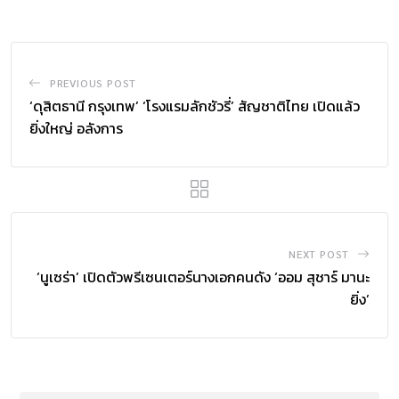
PREVIOUS POST
‘ดุสิตธานี กรุงเทพ’ ‘โรงแรมลักชัวรี่’ สัญชาติไทย เปิดแล้ว
ยิ่งใหญ่ อลังการ
NEXT POST
‘นูเซร่า’ เปิดตัวพรีเซนเตอร์นางเอกคนดัง ‘ออม สุชาร์ มานะ
ยิ่ง’