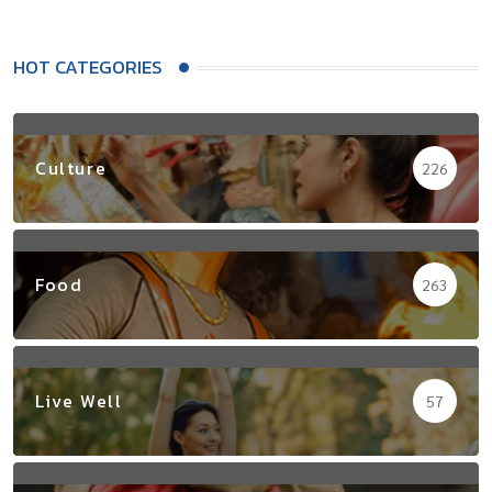
HOT CATEGORIES
Culture
226
Food
263
Live Well
57