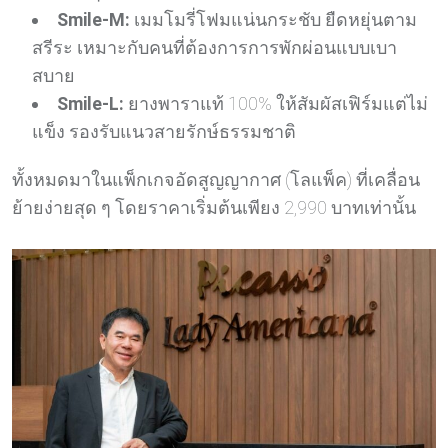
Smile-M:
เมมโมรี่โฟมแน่นกระชับ ยืดหยุ่นตาม
สรีระ เหมาะกับคนที่ต้องการการพักผ่อนแบบเบา
สบาย
Smile-L:
ยางพาราแท้ 100% ให้สัมผัสเฟิร์มแต่ไม่
แข็ง รองรับแนวสายรักษ์ธรรมชาติ
ทั้งหมดมาในแพ็กเกจอัดสูญญากาศ (โลแพ็ค) ที่เคลื่อน
ย้ายง่ายสุด ๆ โดยราคาเริ่มต้นเพียง 2,990 บาทเท่านั้น