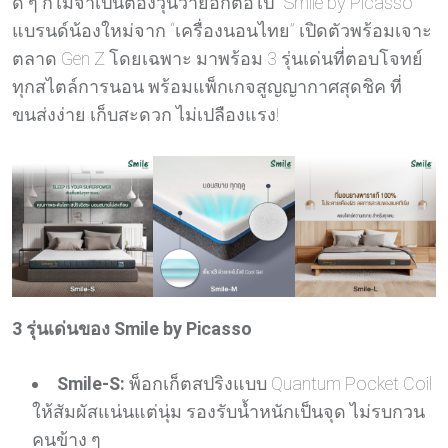
ดี ๆ ก็ไม่จำเป็นต้องวุ่นวายอีกต่อไป “Smile by Picasso”
แบรนด์น้องใหม่จาก “เครื่องนอนไทย” เปิดตัวพร้อมเจาะ
ตลาด Gen Z โดยเฉพาะ มาพร้อม 3 รุ่นเด่นที่ตอบโจทย์
ทุกสไตล์การนอน พร้อมแพ็กเกจสูญญากาศสุดชิค ที่
ขนส่งง่าย เก็บสะดวก ไม่เปลืองแรง!
3
รุ่นเด่นของ Smile by Picasso
Smile-S:
พ็อกเก็ตสปริงแบบ Quantum Pocket Coil
ให้สัมผัสแน่นแต่นุ่ม รองรับน้ำหนักเป็นจุด ไม่รบกวน
คนข้าง ๆ