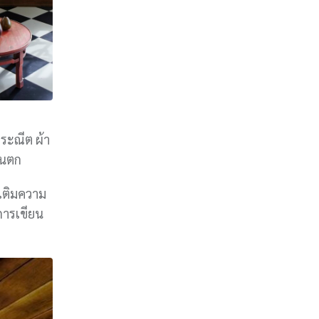
ระณีต ผ้า
วันตก
เติมความ
การเขียน