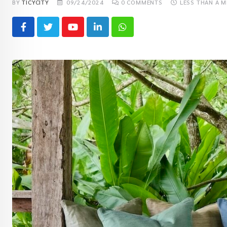
BY
TICYCITY
09/24/2024
0
COMMENTS
LESS THAN A M