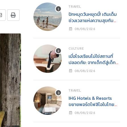
TRAVEL
ปักหมุดวันหยุดนี้! เติมเต็ม
ช่วงเวลาแห่งความสุขกับ
ครอบครัว
08/08/2026
CULTURE
เมื่อโรงเรียนไม่ใช่สถานที่
ปลอดภัย: จากเด็กดีสู่เด็ก
เลว และโศกนาฏกรรมกราด
08/08/2026
ยิงโดยเยาวชน
TRAVEL
IHG Hotels & Resorts
ขยายพอร์ตโฟลิโอในไทย
เปิดตัว Holiday Inn
08/08/2026
Express Krabi Ao Nang