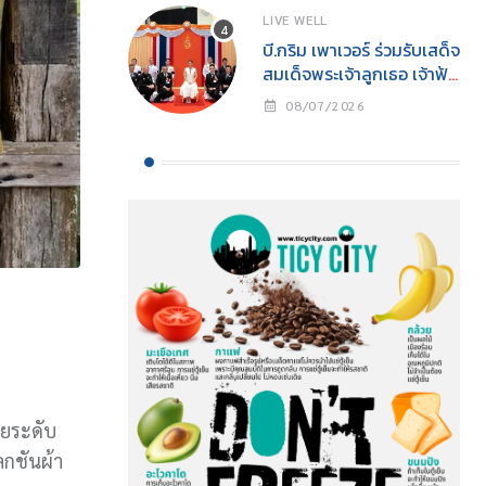
LIVE WELL
บี.กริม เพาเวอร์ ร่วมรับเสด็จ
สมเด็จพระเจ้าลูกเธอ เจ้าฟ้า
สิริวัณณวรี นารีรัตนราช
08/07/2026
กัญญาในงาน “YOUNG
รักษ์ทะเล SEA THE
CHANGE” นิทรรศการ
อนุรักษ์ทะเลแห่งปีเพื่อการ
อนุรักษ์ทรัพยากรทางทะเล
อย่างยั่งยืน
ทยระดับ
กชันผ้า