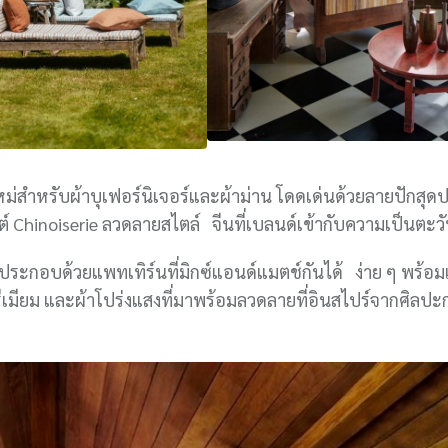
หม่สำหรับผ้าบุเฟอร์นิเจอร์และผ้าม่าน โดดเด่นด้วยลายปักสุดป
Chinoiserie ลวดลายสไตล์ จีนที่เบลนด์เข้ากับความเป็นตะ
ระกอบด้วยแพทเทิร์นที่มิกซ์แอนด์แมตช์กันได้ ง่าย ๆ พร้อม
รีเมียม และผ้าโปร่งแสงที่มาพร้อมลวดลายที่อินสไปร์จากศิลปะ