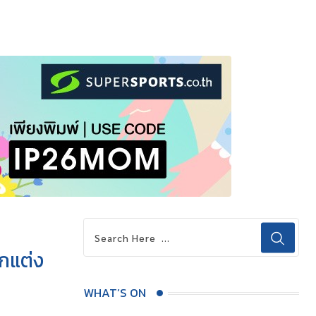
กแต่ง
WHAT’S ON