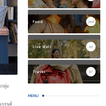
Food
264
Live Well
60
Travel
87
กลุ่ม
MENU
กแบรนด์