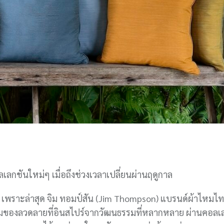
เลกชันใหม่ๆ เมื่อถึงช่วงเวลาเปลี่ยนผ่านฤดูกาล
ัน เพราะล่าสุด จิม ทอมป์สัน (Jim Thompson) แบรนด์ผ้าไหมไ
ของลวดลายที่อินสไปร์จากวัฒนธรรมที่หลากหลาย ผ่านคอลเล