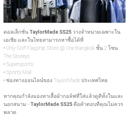
คอลเล็กชั่น
TaylorMade SS25
วางจำหน่ายเฉพาะใน
เอเชีย และในไทยสามารถหาซื้อได้ที่:
• Only Golf Flagship Store @ One Bangkok ชั้น 2 โซน
The Storeys
• Supersports
• Sports Mall
• ช่องทางออนไลน์ของ TaylorMade ประเทศไทย
หากคุณกำลังมองหาเสื้อผ้ากอล์ฟที่ใส่แล้วดูดีทั้งในและ
นอกสนาม—
TaylorMade SS25
คือคำตอบที่คุณไม่ควร
พลาด