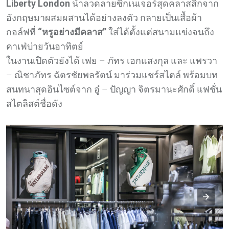
Liberty London
นำลวดลายซิกเนเจอร์สุดคลาสสิกจาก
อังกฤษมาผสมผสานได้อย่างลงตัว กลายเป็นเสื้อผ้า
กอล์ฟที่
“หรูอย่างมีคลาส”
ใส่ได้ตั้งแต่สนามแข่งจนถึง
คาเฟ่บ่ายวันอาทิตย์
ในงานเปิดตัวยังได้ เฟย – ภัทร เอกแสงกุล และ แพรวา
– ณิชาภัทร ฉัตรชัยพลรัตน์ มาร่วมแชร์สไตล์ พร้อมบท
สนทนาสุดอินไซต์จาก อู๋ – ปัญญา จิตรมานะศักดิ์ แฟชั่น
สไตลิสต์ชื่อดัง