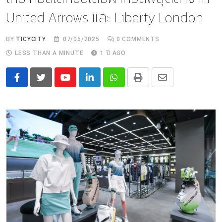
United Arrows และ Liberty London
BY
TICYCITY
07/05/2025
0
COMMENTS
LESS THAN A MINUTE
1 ปี AGO
Youtube
LinkedIn
Whatsapp
Print
Share
via
Email