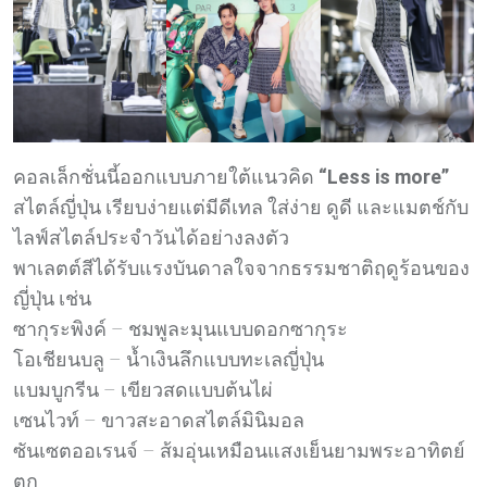
คอลเล็กชั่นนี้ออกแบบภายใต้แนวคิด
“Less is more”
สไตล์ญี่ปุ่น เรียบง่ายแต่มีดีเทล ใส่ง่าย ดูดี และแมตช์กับ
ไลฟ์สไตล์ประจำวันได้อย่างลงตัว
พาเลตต์สีได้รับแรงบันดาลใจจากธรรมชาติฤดูร้อนของ
ญี่ปุ่น เช่น
ซากุระพิงค์ – ชมพูละมุนแบบดอกซากุระ
โอเชียนบลู – น้ำเงินลึกแบบทะเลญี่ปุ่น
แบมบูกรีน – เขียวสดแบบต้นไผ่
เซนไวท์ – ขาวสะอาดสไตล์มินิมอล
ซันเซตออเรนจ์ – ส้มอุ่นเหมือนแสงเย็นยามพระอาทิตย์
ตก