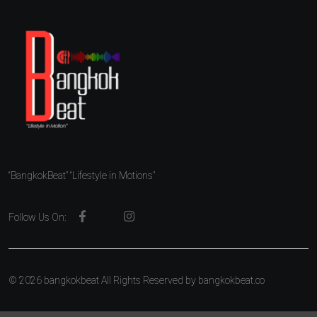
“BangkokBeat” “Lifestyle in Motions”
Follow Us On:
© 2026 bangkokbeat All Rights Reserved by
bangkokbeat.co