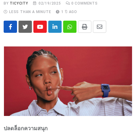
BY
TICYCITY
02/19/2025
0
COMMENTS
LESS THAN A MINUTE
1 ปี AGO
Youtube
LinkedIn
Whatsapp
Print
Share
via
Email
ปลดล็อกความสนุก