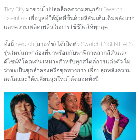
Ticy City มาชวนไปปลดล็อคความสนุกกับ Swatch
Essentials เพื่อบูสท์ให้มู้ดดีขึ้นด้วยสีสัน เติมเต็มพลังบวก
และความเพลิดเพลินในการใช้ชีวิตให้ทุกลุค
ทั้งนี้ Swatch (สวอท์ช) ได้เปิดตัว Swatch ESSENTIALS
รุ่นใหม่แกะกล่องที่มาพร้อมกับนาฬิกาหลากสีสันและ
ดีไซน์ที่โดดเด่น เหมาะสำหรับทุกสไตล์การแต่งตัว ไม่
ว่าจะเป็นชุดลำลองหรือชุดทางการ เพื่อปลุกพลังความ
สดใสและให้เปลี่ยนลุคใหม่ได้ตลอดทั้งปี