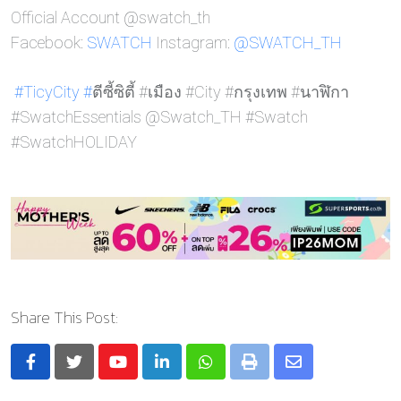
Official Account @swatch_th
Facebook:
SWATCH
Instagram:
@SWATCH_TH
#TicyCity
#
ตีซี้ซิตี้ #เมือง #City #กรุงเทพ #นาฬิกา
#SwatchEssentials @Swatch_TH #Swatch
#SwatchHOLIDAY
Share This Post:
Youtube
LinkedIn
Whatsapp
Print
Share
via