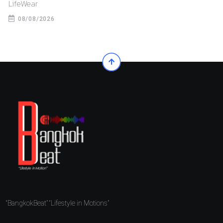
LifeWear
08/08/2026
“BangkokBeat” “Lifestyle in Motions”