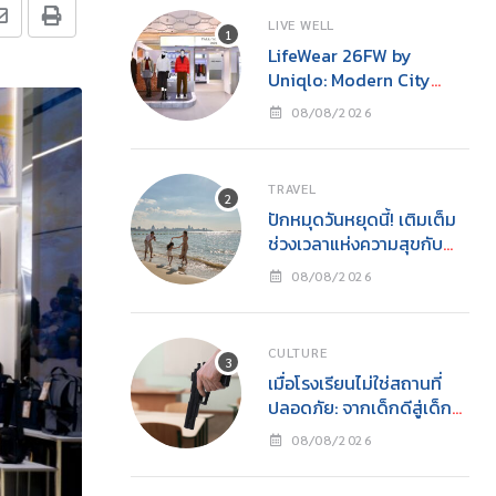
LIVE WELL
LifeWear 26FW by
Uniqlo: Modern City
Feelings – Bangkok
08/08/2026
Street, Everyday Cool
TRAVEL
ปักหมุดวันหยุดนี้! เติมเต็ม
ช่วงเวลาแห่งความสุขกับ
ครอบครัว
08/08/2026
CULTURE
เมื่อโรงเรียนไม่ใช่สถานที่
ปลอดภัย: จากเด็กดีสู่เด็ก
เลว และโศกนาฏกรรมกราด
08/08/2026
ยิงโดยเยาวชน