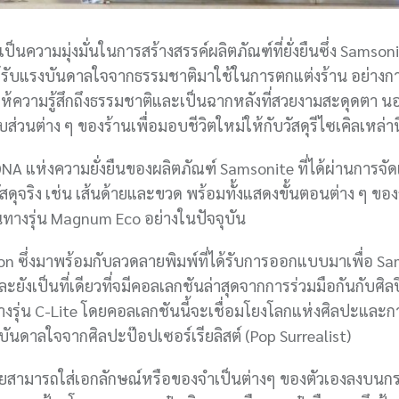
วามมุ่งมั่นในการสร้างสรรค์ผลิตภัณฑ์ที่ยั่งยืนซึ่ง Samsonit
ด้รับแรงบันดาลใจจากธรรมชาติมาใช้ในการตกแต่งร้าน อย่างกา
ให้ความรู้สึกถึงธรรมชาติและเป็นฉากหลังที่สวยงามสะดุดตา นอ
ส่วนต่าง ๆ ของร้านเพื่อมอบชีวิตใหม่ให้กับวัสดุรีไซเคิลเหล่าน
ับ DNA แห่งความยั่งยืนของผลิตภัณฑ์ Samsonite ที่ได้ผ่านการจ
ัสดุจริง เช่น เส้นด้ายและขวด พร้อมทั้งแสดงขั้นตอนต่าง ๆ ข
ินทางรุ่น Magnum Eco อย่างในปัจจุบัน
tion ซึ่งมาพร้อมกับลวดลายพิมพ์ที่ได้รับการออกแบบมาเพื่อ S
งเป็นที่เดียวที่จมีคอลเลกชันล่าสุดจากการร่วมมือกันกับศิลปิ
รุ่น C-Lite โดยคอลเลกชันนี้จะเชื่อมโยงโลกแห่งศิลปะและก
ันดาลใจจากศิลปะป๊อปเซอร์เรียลิสต์ (Pop Surrealist)
ดยสามารถใส่เอกลักษณ์หรือของจำเป็นต่างๆ ของตัวเองลงบนกระ