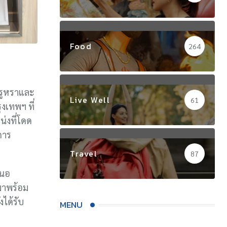
Food
264
หรูหราและ
Live Well
61
งเทพฯ ที่
น่งที่โดด
การ
Travel
87
สนอ
มาพร้อม
งได้รับ
MENU