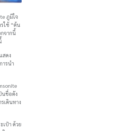
e ภูมิใจ
รใช้ “ต้น
กจากนี้
ี้
ัดแสดง
องการนำ
amsonite
นชื่อดัง
ารเดินทาง
เป๋า ด้วย