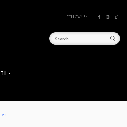
FOLLOW US :
TH
tore