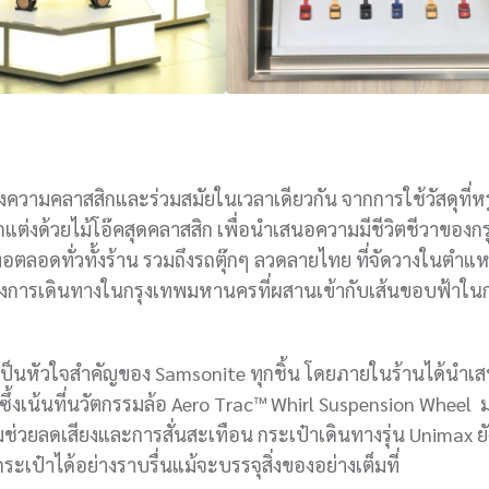
ึงความคลาสสิกและร่วมสมัยในเวลาเดียวกัน จากการใช้วัสดุที่
แต่งด้วยไม้โอ๊คสุดคลาสสิก เพื่อนำเสนอความมีชีวิตชีวาของกรุ
กทอตลอดทั่วทั้งร้าน รวมถึงรถตุ๊กๆ ลวดลายไทย ที่จัดวางในตำแห
ของการเดินทางในกรุงเทพมหานครที่ผสานเข้ากับเส้นขอบฟ้าใน
ี่เป็นหัวใจสำคัญของ Samsonite ทุกชิ้น โดยภายในร้านได้นำเ
ึ้งเน้นที่นวัตกรรมล้อ Aero Trac™ Whirl Suspension Wheel 
ช่วยลดเสียงและการสั่นสะเทือน กระเป๋าเดินทางรุ่น Unimax ยั
ะเป๋าได้อย่างราบรื่นแม้จะบรรจุสิ่งของอย่างเต็มที่