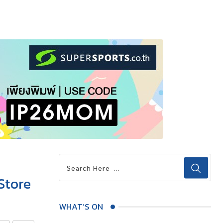
Store
WHAT’S ON