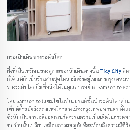
กระเป๋าเดินทางระดับโลก
สิ่งที่เป็นเหมือนของคู่กายของนักเดินทางนั้น
Ticy City
คิด
ก็ได้ แต่ถ้าเป็นร้านสวยสุดไดนามิกซึ่งอยู่ใจกลางกรุงเท
ทางระดับโลกยิ่งเชื่อถือได้ในคุณภาพอย่าง Samsonite 
โดย Samsonite (แซมโซไนท์) แบรนด์ชั้นนำระดับโลกด้านกร
เซ็ปต์ล้ำสมัยถึงสองแห่งใจกลางเมืองกรุงเทพมหานคร ทั้ง
ซึ่งนับเป็นการเฉลิมฉลองนวัตกรรมความเป็นเลิศในการออกแ
ชมร้านนั้นเปรียบเสมือนการผจญภัยที่สะท้อนถึงความมีชีว