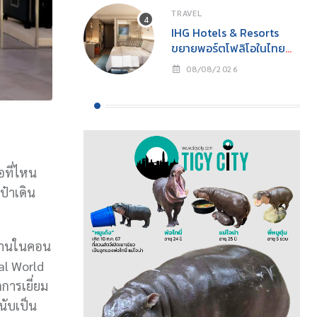
TRAVEL
IHG Hotels & Resorts
ขยายพอร์ตโฟลิโอในไทย
เปิดตัว Holiday Inn
08/08/2026
Express Krabi Ao Nang
อที่ไหน
ป๋าเดิน
ร้านในคอน
ral World
การเยี่ยม
นับเป็น