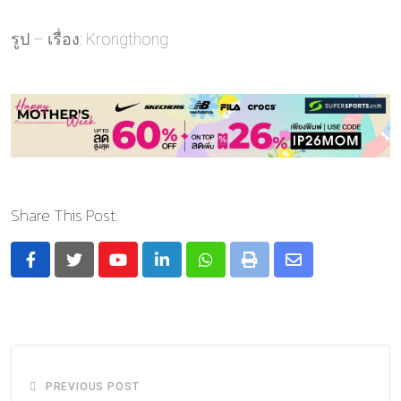
รูป – เรื่อง: Krongthong
Share This Post:
Youtube
LinkedIn
Whatsapp
Print
Share
via
Email
PREVIOUS POST