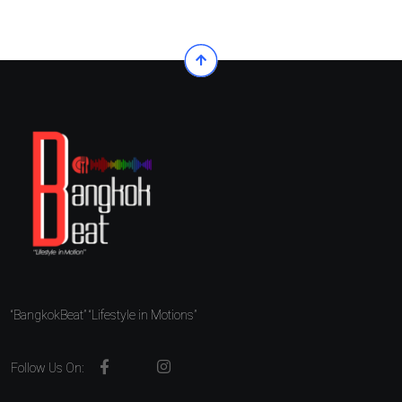
“BangkokBeat” “Lifestyle in Motions”
Follow Us On: