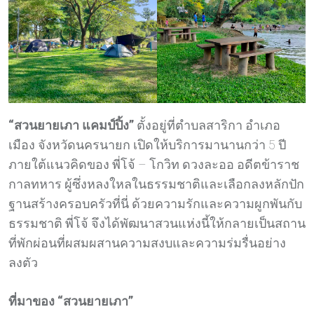
“สวนยายเภา แคมป์ปิ้ง”
ตั้งอยู่ที่ตำบลสาริกา อำเภอ
เมือง จังหวัดนครนายก เปิดให้บริการมานานกว่า 5 ปี
ภายใต้แนวคิดของ พี่โจ้ – โกวิท ดวงละออ อดีตข้าราช
กาลทหาร ผู้ซึ่งหลงใหลในธรรมชาติและเลือกลงหลักปัก
ฐานสร้างครอบครัวที่นี่ ด้วยความรักและความผูกพันกับ
ธรรมชาติ พี่โจ้ จึงได้พัฒนาสวนแห่งนี้ให้กลายเป็นสถาน
ที่พักผ่อนที่ผสมผสานความสงบและความร่มรื่นอย่าง
ลงตัว
ที่มาของ “สวนยายเภา”