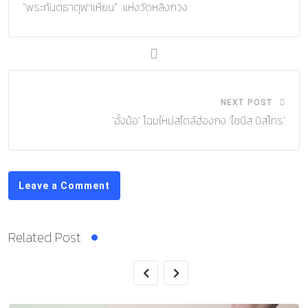
“พระทันตธาตุฟาเหียน” แห่งวัดหลิงกวง
NEXT POST
‘อั้งม้อ’ โฉมใหม่สไตล์ฮ่องกง ‘ไชนีส บิสโทร’
Leave a Comment
Related Post