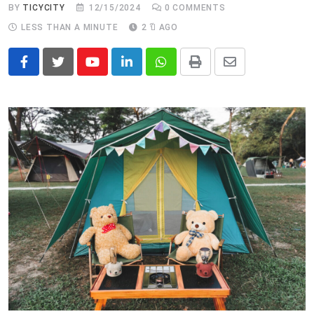
BY
TICYCITY
12/15/2024
0
COMMENTS
LESS THAN A MINUTE
2 ปี AGO
Youtube
LinkedIn
Whatsapp
Print
Share
via
Email