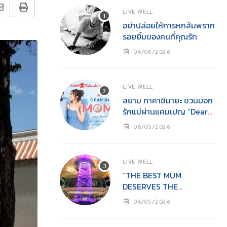
LIVE WELL
อย่าปล่อยให้การหกล้มพราก
รอยยิ้มของคนที่คุณรัก
08/06/2026
LIVE WELL
สยาม ทาคาชิมายะ ชวนบอก
รักแม่ผ่านแคมเปญ “Dear
All Moms”ช็อปคุ้ม รับของ
08/05/2026
ขวัญ พร้อมกิจกรรมสุด
อบอุ่นวันแม่
LIVE WELL
“THE BEST MUM
DESERVES THE
BEST”ไอคอนสยามชวนลูก
08/05/2026
เปลี่ยนจาก ‘ผู้รับ’ เป็น ‘ผู้ให้’
ในวันแม่