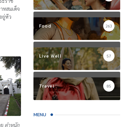
พระราช
าทสมเด็จ
ยู่หัว
Food
263
Live Well
57
Travel
85
MENU
วย
ตำหนัก