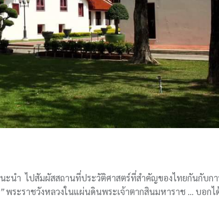
แนะนำ ไปสัมผัสสถานที่ประวัติศาสตร์ที่สำคัญของไทยกันกับกา
ง”
พระราชวังหลวงในแผ่นดินพระเจ้าตากสินมหาราช … บอกได้