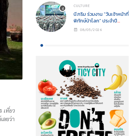
CULTURE
บี.กริม ร่วมงาน “วันเจ้าหน้าที่
พิทักษ์ป่าโลก” ประจำปี
2569สนับสนุนการปฏิบัติ
08/05/2026
งานเจ้าหน้าที่พิทักษ์ป่าพร้อม
ส่งเสริมการอนุรักษ์
ธรรมชาติสู่ความยั่งยืน
ร
เที่ยว
เลยว่า