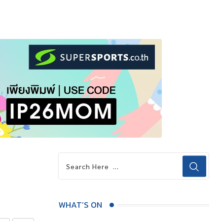
WHAT’S ON