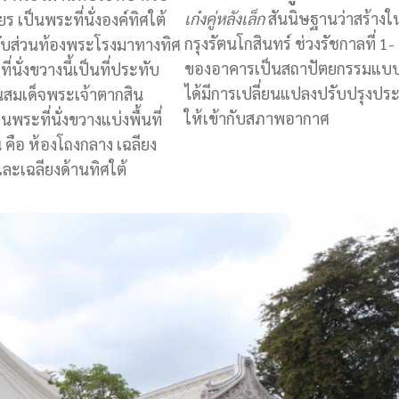
เก๋งคู่หลังเล็ก
สันนิษฐานว่าสร้างใ
 เป็นพระที่นั่งองค์ทิศใต้
กรุงรัตนโกสินทร์ ช่วงรัชกาลที่ 1
ี่กับส่วนท้องพระโรงมาทางทิศ
ของอาคารเป็นสถาปัตยกรรมแบบ
่นั่งขวางนี้เป็นที่ประทับ
ได้มีการเปลี่ยนแปลงปรับปรุงประ
นสมเด็จพระเจ้าตากสิน
ให้เข้ากับสภาพอากาศ
ระที่นั่งขวางแบ่งพื้นที่
 คือ ห้องโถงกลาง เฉลียง
และเฉลียงด้านทิศใต้