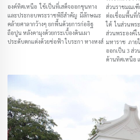
องค์ทิศเหนือ ใช้เป็นที่เสด็จออกขุนทาง
ส่วนราชมณเฑียร
และประกอบพระราชพิธีสำคัญ มีลักษณะ
ต่อเชื่อมพื้นท
คล้ายศาลากว้างๆ ยกพื้นด้วยการก่ออิฐ
ใต้ ในส่วนพระที
ถือปูน หลังคามุงด้วยกระเบื้องดินเผา
ส่วนพระองค์ใ
ประดับตกแต่งด้วยช่อฟ้า ใบระกา หางหงส์
มหาราช ภายในพ
ออกเป็น 3 ส่วน
ด้านทิศเหนือ 