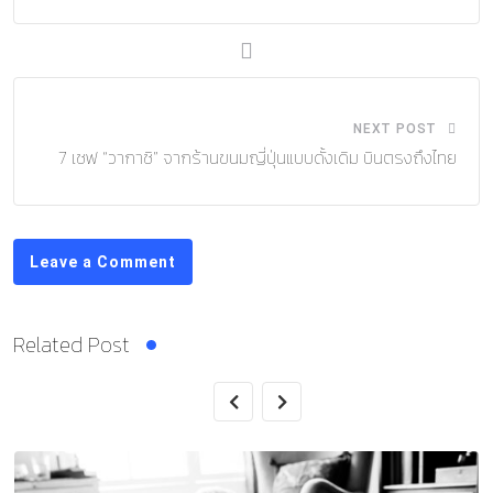
NEXT POST
7 เชฟ “วากาชิ” จากร้านขนมญี่ปุ่นแบบดั้งเดิม บินตรงถึงไทย
Leave a Comment
Related Post