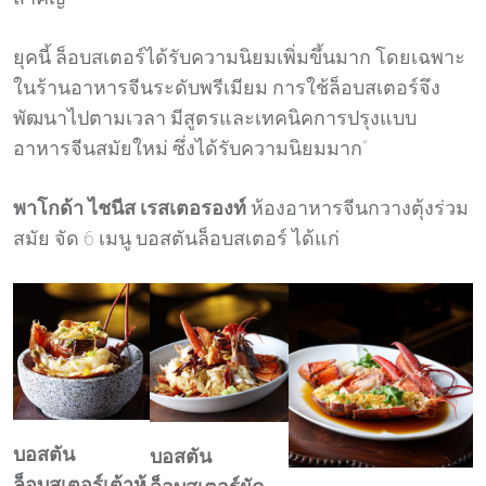
ยุคนี้ ล็อบสเตอร์ได้รับความนิยมเพิ่มขึ้นมาก โดยเฉพาะ
ในร้านอาหารจีนระดับพรีเมียม การใช้ล็อบสเตอร์จึง
พัฒนาไปตามเวลา มีสูตรและเทคนิคการปรุงแบบ
อาหารจีนสมัยใหม่ ซึ่งได้รับความนิยมมาก”
พาโกด้า ไชนีส เรสเตอรองท์
ห้องอาหารจีนกวางตุ้งร่วม
สมัย จัด 6 เมนู บอสตันล็อบสเตอร์ ได้แก่
บอสตัน
บอสตัน
ล็อบสเตอร์เต้าหู้