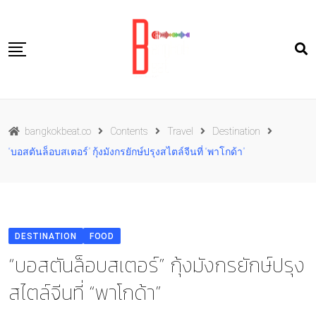
Skip
to
content
Travel
bangkokbeat.co
Contents
Travel
Destination
Food
“บอสตันล็อบสเตอร์” กุ้งมังกรยักษ์ปรุงสไตล์จีนที่ “พาโกด้า”
Culture
Live well
Contact Us
DESTINATION
FOOD
TH
“บอสตันล็อบสเตอร์” กุ้งมังกรยักษ์ปรุง
สไตล์จีนที่ “พาโกด้า”