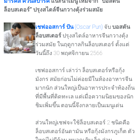
มาร์คีส์ ควีนส์ปาร์ค
แนะนำเมนูใหม่จาก “บอสตัน
ล็อบสเตอร์” ปรุงสไตล์จีนกวางตุ้งร่วมสมัย
เชฟออสการ์ ปัน
(Oscar Pun)
จับ
บอสตัน
ล็อบสเตอร์
ปรุงสไตล์อาหารจีนกวางตุ้ง
ร่วมสมัย ในฤดูกาลกินล็อบสเตอร์ ตั้งแต่
วันนี้ถึง 30 พฤศจิกายน 2566
เชฟออสการ์ เล่าว่า ล็อบสเตอร์หรือกุ้ง
มังกร สมัยก่อนไม่ค่อยมีในห้องอาหารจีน
มากนัก ส่วนใหญ่เป็นอาหารประจำท้องถิ่น
ที่มีพื้นที่ติดทะเล แต่เมื่อความนิยมของนัก
ชิมเพิ่มขึ้น ตอนนี้จึงกลายเป็นเมนูเด่น
ส่วนใหญ่เชฟจะใช้ล็อบสเตอร์ 2 ชนิดคือ
ล็อบสเตอร์อันดามัน หรือกุ้งมังกรภูเก็ต ตัว
ใหญ่ไม่มีก้าม หนวดเส้นเล็ก ส่วน