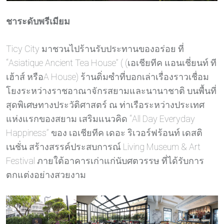
ชาระดับพรีเมียม
Ticy City มาชวนไปร้านรับประทานของอร่อย ที่
“Asiatique Ancient Tea House” ( (เอเชียทีค แอนเชี่ยนท์ ที
เฮ้าส์ หรือA House) ร้านติ่มซำที่บอกเล่าเรื่องราวเชื่อม
โยงระหว่างราชอาณาจักรสยามและนานาชาติ บนพื้นที่
สุดพิเศษทางประวัติศาสตร์ ณ ท่าเรือระหว่างประเทศ
แห่งแรกของสยาม เสริมแนวคิด “All Day Everyday
Happiness” ของ เอเชียทีค เดอะ ริเวอร์ฟร้อนท์ เดสติ
เนชั่น สร้างสรรค์ประสบการณ์ Living Museum & Art
Festival ภายใต้อาคารเก่าแก่นับศตวรรษ ที่ได้รับการ
ตกแต่งอย่างสวยงาม