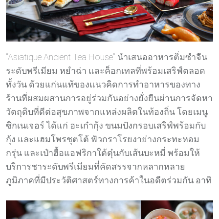
“Asiatique Ancient Tea House” นำเสนออาหารติ่มซําจีน
ระดับพรีเมียม หยำฉ่า และค็อกเทลที่พร้อมเสริฟ์ตลอด
ทั้งวัน ด้วยแก่นแท้ของแนวคิดการทำอาหารของทาง
ร้านที่ผสมผสานการอยู่ร่วมกันอย่างยั่งยืนผ่านการจัดหา
วัตถุดิบที่ดีต่อสุขภาพจากแหล่งผลิตในท้องถิ่น โดยเมนู
ซิกเนเจอร์ ได้แก่ ฮะเก๋ากุ้ง ขนมปังกรอบเสริฟ์พร้อมกับ
กุ้ง และแฮมโพรชุตโต้ ฟัวกราโรยงาย่างกระทะหอม
กรุ่น และเป๋าฮื้อแอฟริกาใต้ตุ๋นกับเส้นบะหมี่ พร้อมให้
บริการชาระดับพรีเมียมที่คัดสรรจากหลากหลาย
ภูมิภาคที่มีประวัติศาสตร์ทางการค้าในอดีตร่วมกัน อาทิ