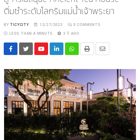
ติ่มซำระดับโลกริมแม่น้ำเจ้าพระยา
BY
TICYCITY
12/27/2023
0
COMMENTS
LESS THAN A MINUTE
3 ปี AGO
Youtube
LinkedIn
Whatsapp
Print
Share
via
Email