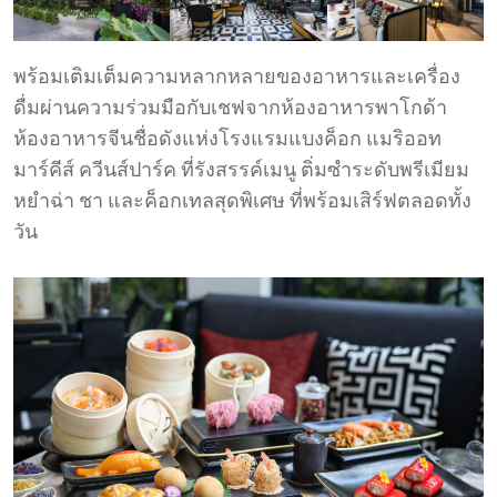
พร้อมเติมเต็มความหลากหลายของอาหารและเครื่อง
ดื่มผ่านความร่วมมือกับเชฟจากห้องอาหารพาโกด้า
ห้องอาหารจีนชื่อดังแห่งโรงแรมแบงค็อก แมริออท
มาร์คีส์ ควีนส์ปาร์ค ที่รังสรรค์เมนู ติ่มซําระดับพรีเมียม
หยำฉ่า ชา และค็อกเทลสุดพิเศษ ที่พร้อมเสิร์ฟตลอดทั้ง
วัน