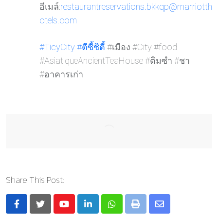
อีเมล์:
restaurantreservations.bkkqp@marriotth
otels.com
#TicyCity
#ตีซี้ชิต
ี้ #เมือง #City #food
#AsiatiqueAncientTeaHouse #ติมซำ #ชา
#อาคารเก่า
Share This Post:
Youtube
LinkedIn
Whatsapp
Print
Share