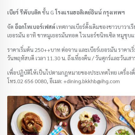
เบียร์ รีพับบลิค
ชั้น G
โรงแรมฮอลิเดย์อินน์ กรุงเทพฯ
จัด
อ็อกโทเบอร์เฟสต์
เทศกาลเบียร์ดั้งเดิมของชาวบาวาเรี
เยอรมัน อาทิ ขาหมูเยอรมันทอด ไวเนอร์ชนิทเซิล หมูชุบ
ราคาเริ่มต้น 250++บาท ต่อจาน และเบียร์เยอรมัน ราคาเริ่มต
วันพฤหัสบดี เวลา 11.30 น. ถึงเที่ยงคืน / วันศุกร์และวันเสา
เพื่อปฏิบัติให้เป็นไปตามกฎหมายของประเทศไทย เครื่องดื
โทร.02 656 0080, อีเมล: +dining.bkkhb@ihg.com