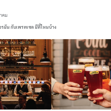
ลาคม
รมัน กับเพรทเซล มีที่ไหนบ้าง