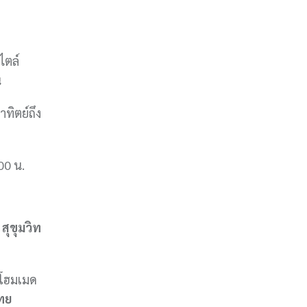
ไตล์
น
าทิตย์ถึง
00 น.
สุขุมวิท
นโฮมเมด
ไทย