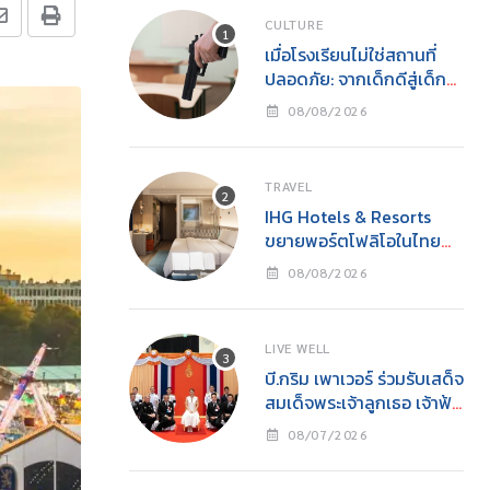
CULTURE
เมื่อโรงเรียนไม่ใช่สถานที่
ปลอดภัย: จากเด็กดีสู่เด็ก
เลว และโศกนาฏกรรมกราด
08/08/2026
ยิงโดยเยาวชน
TRAVEL
IHG Hotels & Resorts
ขยายพอร์ตโฟลิโอในไทย
เปิดตัว Holiday Inn
08/08/2026
Express Krabi Ao Nang
LIVE WELL
บี.กริม เพาเวอร์ ร่วมรับเสด็จ
สมเด็จพระเจ้าลูกเธอ เจ้าฟ้า
สิริวัณณวรี นารีรัตนราช
08/07/2026
กัญญาในงาน “YOUNG
รักษ์ทะเล SEA THE