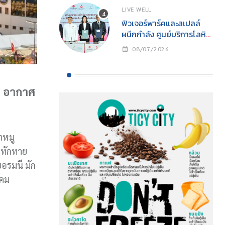
CHANGE” นิทรรศการ
LIVE WELL
อนุรักษ์ทะเลแห่งปีเพื่อการ
ฟิวเจอร์พาร์คและสเปลล์
อนุรักษ์ทรัพยากรทางทะเล
ผนึกกำลัง ศูนย์บริการโลหิต
อย่างยั่งยืน
แห่งชาติ สภากาชาดไทย
08/07/2026
เปิด “ห้องรับบริจาคโลหิต
ประจำที่ (Fixed Station)”
แห่งแรกในศูนย์การค้า
จังหวัดปทุมธานี ภายใต้
น อากาศ
โครงการ “ฟิวเจอร์ให้ใจ”
เดินหน้าสร้างสังคมแห่งการ
ให้
ขาหมู
มทักทาย
ยอรมนี มัก
าคม