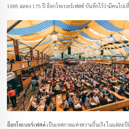
1985 ฉลอง 175 ปี อ็อกโทเบอร์เฟสต์ บันทึกไว้ว่ามีคนไปเที
อ็อกโทเบอร์เฟสต์
เป็นเทศกาลแห่งความรื่นเริง ในแต่ละปีม