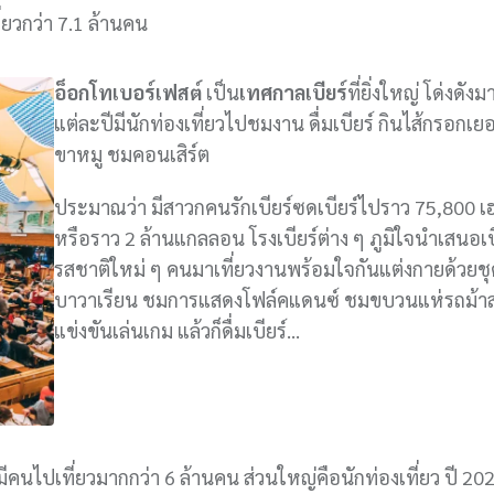
่ยวกว่า 7.1 ล้านคน
อ็อกโทเบอร์เฟสต์
เป็น
เทศกาลเบียร์
ที่ยิ่งใหญ่ โด่งดั
แต่ละปีมีนักท่องเที่ยวไปชมงาน ดื่มเบียร์ กินไส้กรอกเย
ขาหมู ชมคอนเสิร์ต
ประมาณว่า มีสาวกคนรักเบียร์ซดเบียร์ไปราว 75,800 เ
หรือราว 2 ล้านแกลลอน โรงเบียร์ต่าง ๆ ภูมิใจนำเสนอเบ
รสชาติใหม่ ๆ คนมาเที่ยวงานพร้อมใจกันแต่งกายด้วยชุ
บาวาเรียน ชมการแสดงโฟล์คแดนซ์ ชมขบวนแห่รถม้า
แข่งขันเล่นเกม แล้วก็ดื่มเบียร์…
ีคนไปเที่ยวมากกว่า 6 ล้านคน ส่วนใหญ่คือนักท่องเที่ยว ปี 20