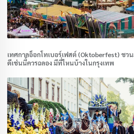
เทศกาลอ็อกโทเบอร์เฟสต์ (Oktoberfest) ชวนส
ดีเช่นนี้ควรฉลอง มีที่ไหนบ้างในกรุงเทพ