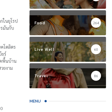
งมากในยุโรป
Food
264
อรมันกับ
ฮคโตลิตร
Live Well
60
ียร์
ดพื้นบ้าน
สวยงาม
Travel
86
MENU
20