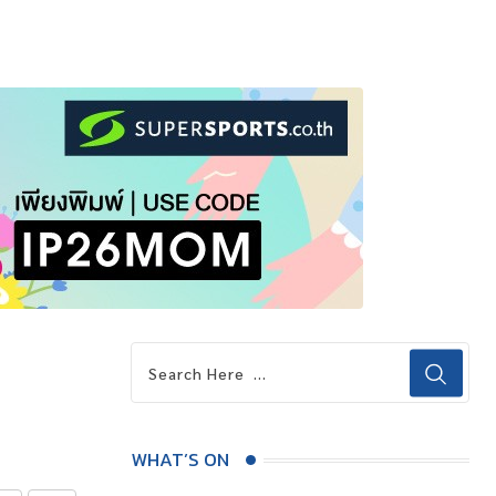
WHAT’S ON