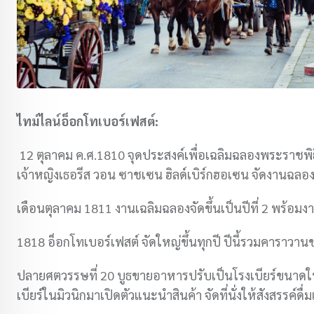
ไทม์ไลน์อ็อกโทเบอร์เฟสต์:
12 ตุลาคม ค.ศ.1810 จุดประสงค์เพื่อเฉลิมฉลองพระราชพิธี
เจ้าหญิงเธอรีส วอน ซาชเซน ฮิลด์เบิร์กฮอเซน จัดงานฉลอง
เดือนตุลาคม 1811 งานเฉลิมฉลองจัดขึ้นเป็นปีที่ 2 พร้อม
1818 อ็อกโทเบอร์เฟสต์ จัดใหญ่ขึ้นทุกปี ปีนี้รวมคาราวา
ปลายศตวรรษที่ 20 บูธขายอาหารปรับเป็นโรงเบียร์ขนาดใ
เบียร์ในมิวนิกมาเปิดตัวแนะนำสินค้า จัดที่นั่งให้สังสรรค์ดื่