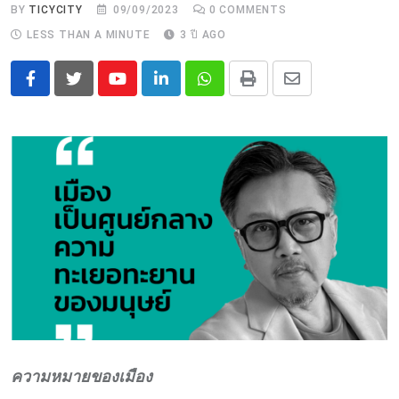
BY
TICYCITY
09/09/2023
0
COMMENTS
LESS THAN A MINUTE
3 ปี AGO
Youtube
LinkedIn
Whatsapp
Print
Share
via
Email
ความหมายของเมือง