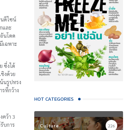
นดีไซน์
ึกและ
 อันโดด
่มีเฉพาะ
ซึ่งได้
ชิงด้วย
น้นรูปทรง
รที่กว้าง
HOT CATEGORIES
งคว้า 3
้รับการ
Culture
226