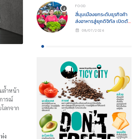
แห่งแรกในศูนย์การค้า
FOOD
จังหวัดปทุมธานี ภายใต้
สี่มุมเมืองยกระดับธุรกิจค้า
โครงการ “ฟิวเจอร์ให้ใจ”
ส่งอาหารสู่ยุคดิจิทัล เปิดตัว
เดินหน้าสร้างสังคมแห่งการ
“สี่มุมเมืองออนไลน์”
ให้
08/07/2026
(Simummuang
Online)แพลตฟอร์มค้าส่ง
วัตถุดิบอาหารออนไลน์
(B2B Fresh Produce
Marketplace) ที่ใหญ่ที่สุด
ของอาเซียน
ำ
ามล้ำหน้า
ฏการณ์
ับโลกจาก
ห่ง