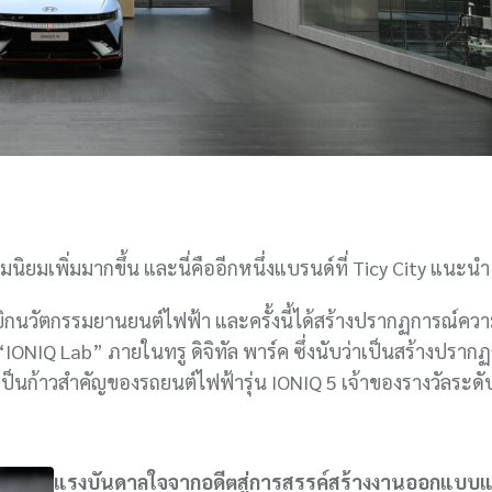
ิยมเพิ่มมากขึ้น และนี่คืออีกหนึ่งแบรนด์ที่ Ticy City แนะน
บุกเบิกนวัตกรรมยานยนต์ไฟฟ้า และครั้งนี้ได้สร้างปรากฏการณ์คว
IONIQ Lab” ภายในทรู ดิจิทัล พาร์ค ซึ่งนับว่าเป็นสร้างปราก
ป็นก้าวสำคัญของรถยนต์ไฟฟ้ารุ่น IONIQ 5 เจ้าของรางวัลระด
แรงบันดาลใจจากอดีตสู่การสรรค์สร้างงานออกแบบแ