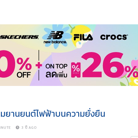
รรมยานยนต์ไฟฟ้าบนความยั่งยืน
INUTE
3 ปี AGO