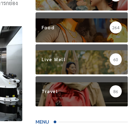
การกย่อง
Food
264
Live Well
60
Travel
86
MENU