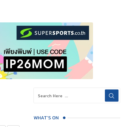
WHAT’S ON