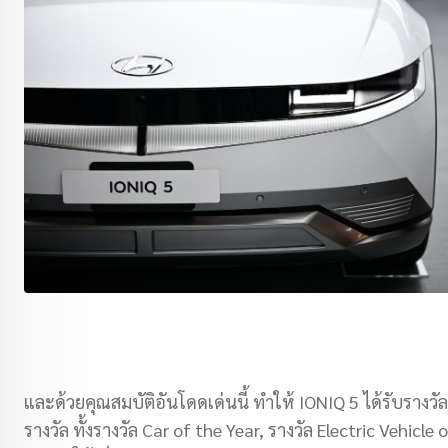
และด้วยคุณสมบัติอันโดดเด่นนี้ ทำให้ IONIQ 5 ได้รับรางวั
รางวัล ทั้งรางวัล Car of the Year, รางวัล Electric Vehicl