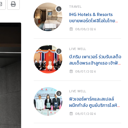
TRAVEL
IHG Hotels & Resorts
ขยายพอร์ตโฟลิโอในไทย
เปิดตัว Holiday Inn
08/08/2026
Express Krabi Ao Nang
LIVE WELL
บี.กริม เพาเวอร์ ร่วมรับเสด็จ
สมเด็จพระเจ้าลูกเธอ เจ้าฟ้า
สิริวัณณวรี นารีรัตนราช
08/07/2026
กัญญาในงาน “YOUNG
รักษ์ทะเล SEA THE
CHANGE” นิทรรศการ
LIVE WELL
อนุรักษ์ทะเลแห่งปีเพื่อการ
ฟิวเจอร์พาร์คและสเปลล์
อนุรักษ์ทรัพยากรทางทะเล
ผนึกกำลัง ศูนย์บริการโลหิต
อย่างยั่งยืน
แห่งชาติ สภากาชาดไทย
08/07/2026
เปิด “ห้องรับบริจาคโลหิต
ประจำที่ (Fixed Station)”