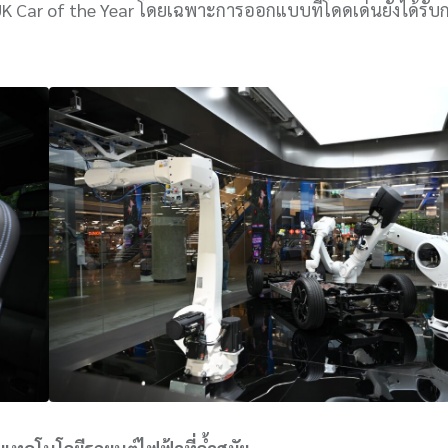
UK Car of the Year โดยเฉพาะการออกแบบที่โดดเด่นยังได้รับ